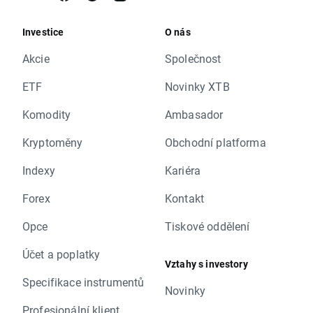
Investice
O nás
Akcie
Společnost
ETF
Novinky XTB
Komodity
Ambasador
Kryptoměny
Obchodní platforma
Indexy
Kariéra
Forex
Kontakt
Opce
Tiskové oddělení
Účet a poplatky
Vztahy s investory
Specifikace instrumentů
Novinky
Profesionální klient