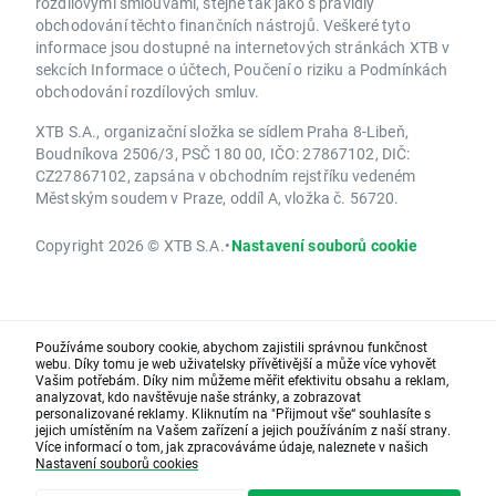
rozdílovými smlouvami, stejně tak jako s pravidly
obchodování těchto finančních nástrojů. Veškeré tyto
informace jsou dostupné na internetových stránkách XTB v
sekcích Informace o účtech, Poučení o riziku a Podmínkách
obchodování rozdílových smluv.
XTB S.A., organizační složka se sídlem Praha 8-Libeň,
Boudníkova 2506/3, PSČ 180 00, IČO: 27867102, DIČ:
CZ27867102, zapsána v obchodním rejstříku vedeném
Městským soudem v Praze, oddíl A, vložka č. 56720.
Copyright 2026 © XTB S.A.
•
Nastavení souborů cookie
Používáme soubory cookie, abychom zajistili správnou funkčnost
webu. Díky tomu je web uživatelsky přívětivější a může více vyhovět
Vašim potřebám. Díky nim můžeme měřit efektivitu obsahu a reklam,
analyzovat, kdo navštěvuje naše stránky, a zobrazovat
personalizované reklamy. Kliknutím na "Přijmout vše“ souhlasíte s
jejich umístěním na Vašem zařízení a jejich používáním z naší strany.
Více informací o tom, jak zpracováváme údaje, naleznete v našich
Nastavení souborů cookies