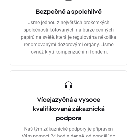
Bezpečně a spolehlivě
Jsme jednou z největších brokerských
společností kótovaných na burze cenných
papírů na světě, která je regulována několika
renomovanými dozorovými orgány. Jsme
rovněž krytí kompenzačním fondem.
Vícejazyčná a vysoce
kvalifikovaná zákaznická
podpora
Náš tým zákaznické podpory je připraven
Vám pomoci 24 hodin denně, od pondělí do