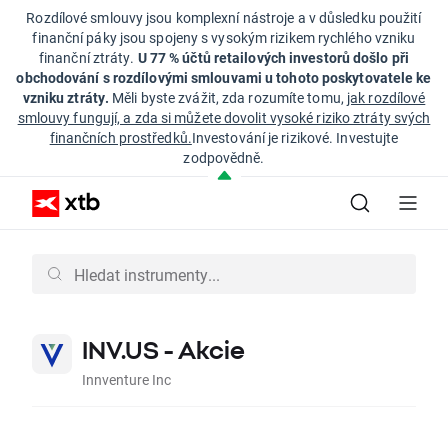
Rozdílové smlouvy jsou komplexní nástroje a v důsledku použití
finanční páky jsou spojeny s vysokým rizikem rychlého vzniku
finanční ztráty.
U 77 % účtů retailových investorů došlo při
obchodování s rozdílovými smlouvami u tohoto poskytovatele ke
vzniku ztráty.
Měli byste zvážit, zda rozumíte tomu,
jak rozdílové
smlouvy fungují, a zda si můžete dovolit vysoké riziko ztráty svých
finančních prostředků.
Investování je rizikové. Investujte
zodpovědně.
INV.US - Akcie
Innventure Inc