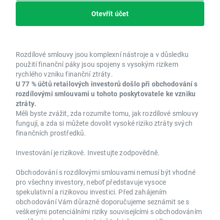
Otevřít účet
Rozdílové smlouvy jsou komplexní nástroje a v důsledku
použití finanční páky jsou spojeny s vysokým rizikem
rychlého vzniku finanční ztráty.
U 77 % účtů retailových investorů došlo při obchodování s
rozdílovými smlouvami u tohoto poskytovatele ke vzniku
ztráty.
Měli byste zvážit, zda rozumíte tomu, jak rozdílové smlouvy
fungují, a zda si můžete dovolit vysoké riziko ztráty svých
finančních prostředků.
Investování je rizikové. Investujte zodpovědně.
Obchodování s rozdílovými smlouvami nemusí být vhodné
pro všechny investory, neboť představuje vysoce
spekulativní a rizikovou investici. Před zahájením
obchodování Vám důrazně doporučujeme seznámit se s
veškerými potenciálními riziky souvisejícími s obchodováním