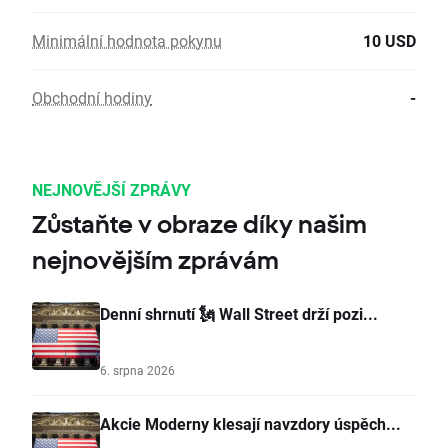
Minimální hodnota pokynu
10 USD
Obchodní hodiny
-
NEJNOVĚJŠÍ ZPRÁVY
Zůstaňte v obraze díky našim
nejnovějším zprávám
Denní shrnutí 🗽 Wall Street drží pozi...
6. srpna 2026
Akcie Moderny klesají navzdory úspěch...