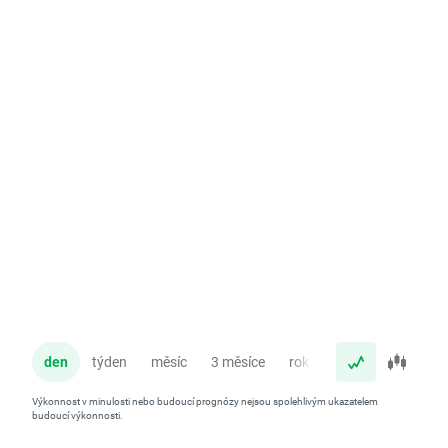
den
týden
měsíc
3 měsíce
rok
Výkonnost v minulosti nebo budoucí prognózy nejsou spolehlivým ukazatelem
budoucí výkonnosti.