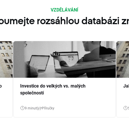
VZDĚLÁVÁNÍ
oumejte rozsáhlou databázi zn
o
Investice do velkých vs. malých
Ja
společností
9 minut(y)
Příručky