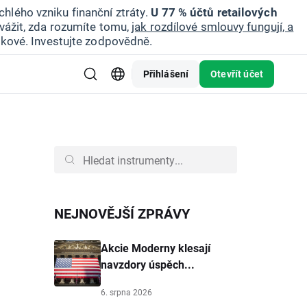
hlého vzniku finanční ztráty.
U 77 % účtů retailových
vážit, zda rozumíte tomu,
jak rozdílové smlouvy fungují, a
zikové. Investujte zodpovědně.
Přihlášení
Otevřít účet
NEJNOVĚJŠÍ ZPRÁVY
Akcie Moderny klesají
navzdory úspěch...
6. srpna 2026