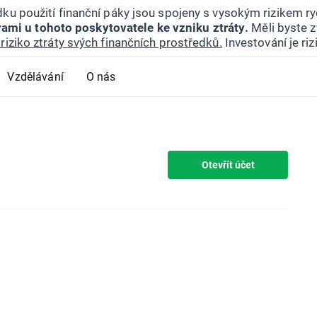
ku použití finanční páky jsou spojeny s vysokým rizikem ryc
ami u tohoto poskytovatele ke vzniku ztráty.
Měli byste z
riziko ztráty svých finančních prostředků.
Investování je ri
Vzdělávání
O nás
Otevřít účet