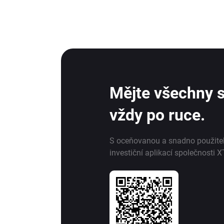
Mějte všechny s
vždy po ruce.
S oceňovanou a snadno použite
investiční aplikací společnosti X