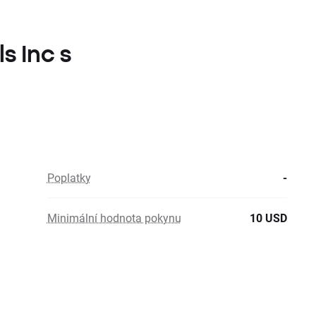
s Inc s
Poplatky
-
Minimální hodnota pokynu
10 USD