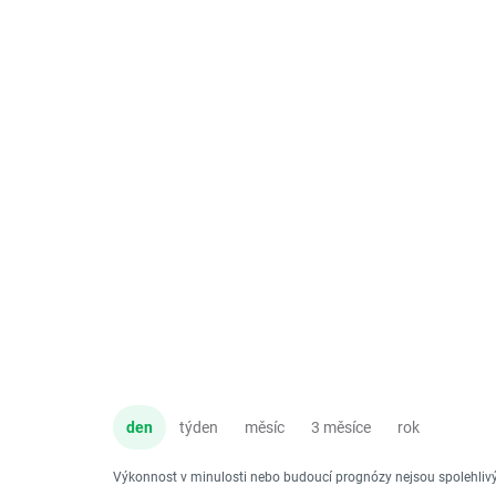
den
týden
měsíc
3 měsíce
rok
Výkonnost v minulosti nebo budoucí prognózy nejsou spolehli