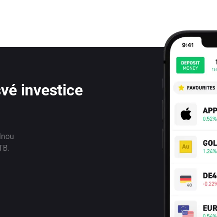
vé investice
lnou
TB.