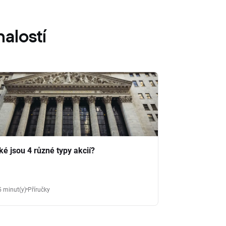
alostí
ké jsou 4 různé typy akcií?
5 minut(y)
Příručky