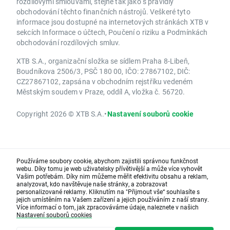
rozdílovými smlouvami, stejně tak jako s pravidly
obchodování těchto finančních nástrojů. Veškeré tyto
informace jsou dostupné na internetových stránkách XTB v
sekcích Informace o účtech, Poučení o riziku a Podmínkách
obchodování rozdílových smluv.
XTB S.A., organizační složka se sídlem Praha 8-Libeň,
Boudníkova 2506/3, PSČ 180 00, IČO: 27867102, DIČ:
CZ27867102, zapsána v obchodním rejstříku vedeném
Městským soudem v Praze, oddíl A, vložka č. 56720.
Copyright 2026 © XTB S.A.
•
Nastavení souborů cookie
Používáme soubory cookie, abychom zajistili správnou funkčnost
webu. Díky tomu je web uživatelsky přívětivější a může více vyhovět
Vašim potřebám. Díky nim můžeme měřit efektivitu obsahu a reklam,
analyzovat, kdo navštěvuje naše stránky, a zobrazovat
personalizované reklamy. Kliknutím na "Přijmout vše“ souhlasíte s
jejich umístěním na Vašem zařízení a jejich používáním z naší strany.
Více informací o tom, jak zpracováváme údaje, naleznete v našich
Nastavení souborů cookies