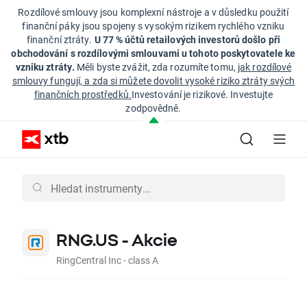
Rozdílové smlouvy jsou komplexní nástroje a v důsledku použití
finanční páky jsou spojeny s vysokým rizikem rychlého vzniku
finanční ztráty.
U 77 % účtů retailových investorů došlo při
obchodování s rozdílovými smlouvami u tohoto poskytovatele ke
vzniku ztráty.
Měli byste zvážit, zda rozumíte tomu,
jak rozdílové
smlouvy fungují, a zda si můžete dovolit vysoké riziko ztráty svých
finančních prostředků.
Investování je rizikové. Investujte
zodpovědně.
RNG.US - Akcie
RingCentral Inc - class A