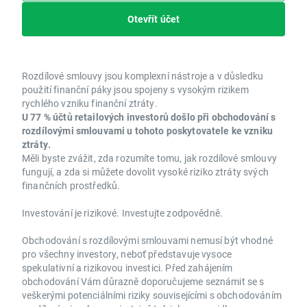
Otevřít účet
Rozdílové smlouvy jsou komplexní nástroje a v důsledku
použití finanční páky jsou spojeny s vysokým rizikem
rychlého vzniku finanční ztráty.
U 77 % účtů retailových investorů došlo při obchodování s
rozdílovými smlouvami u tohoto poskytovatele ke vzniku
ztráty.
Měli byste zvážit, zda rozumíte tomu, jak rozdílové smlouvy
fungují, a zda si můžete dovolit vysoké riziko ztráty svých
finančních prostředků.
Investování je rizikové. Investujte zodpovědně.
Obchodování s rozdílovými smlouvami nemusí být vhodné
pro všechny investory, neboť představuje vysoce
spekulativní a rizikovou investici. Před zahájením
obchodování Vám důrazně doporučujeme seznámit se s
veškerými potenciálními riziky souvisejícími s obchodováním