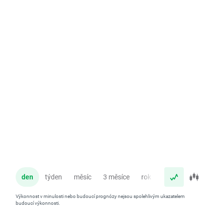
den
týden
měsíc
3 měsíce
rok
Výkonnost v minulosti nebo budoucí prognózy nejsou spolehlivým ukazatelem
budoucí výkonnosti.