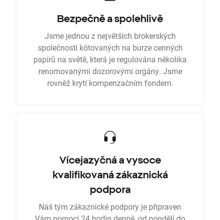
Bezpečně a spolehlivě
Jsme jednou z největších brokerských
společností kótovaných na burze cenných
papírů na světě, která je regulována několika
renomovanými dozorovými orgány. Jsme
rovněž krytí kompenzačním fondem.
Vícejazyčná a vysoce
kvalifikovaná zákaznická
podpora
Náš tým zákaznické podpory je připraven
Vám pomoci 24 hodin denně, od pondělí do