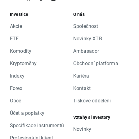
Investice
O nás
Akcie
Společnost
ETF
Novinky XTB
Komodity
Ambasador
Kryptoměny
Obchodní platforma
Indexy
Kariéra
Forex
Kontakt
Opce
Tiskové oddělení
Účet a poplatky
Vztahy s investory
Specifikace instrumentů
Novinky
Profesionální klient