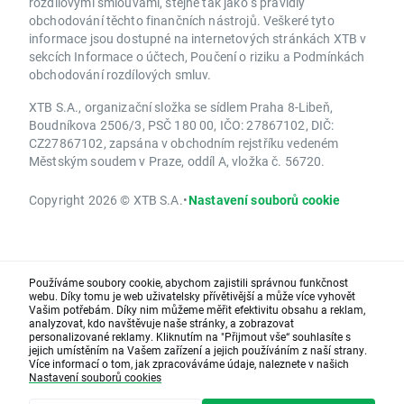
rozdílovými smlouvami, stejně tak jako s pravidly
obchodování těchto finančních nástrojů. Veškeré tyto
informace jsou dostupné na internetových stránkách XTB v
sekcích Informace o účtech, Poučení o riziku a Podmínkách
obchodování rozdílových smluv.
XTB S.A., organizační složka se sídlem Praha 8-Libeň,
Boudníkova 2506/3, PSČ 180 00, IČO: 27867102, DIČ:
CZ27867102, zapsána v obchodním rejstříku vedeném
Městským soudem v Praze, oddíl A, vložka č. 56720.
Copyright 2026 © XTB S.A.
•
Nastavení souborů cookie
Používáme soubory cookie, abychom zajistili správnou funkčnost
webu. Díky tomu je web uživatelsky přívětivější a může více vyhovět
Vašim potřebám. Díky nim můžeme měřit efektivitu obsahu a reklam,
analyzovat, kdo navštěvuje naše stránky, a zobrazovat
personalizované reklamy. Kliknutím na "Přijmout vše“ souhlasíte s
jejich umístěním na Vašem zařízení a jejich používáním z naší strany.
Více informací o tom, jak zpracováváme údaje, naleznete v našich
Nastavení souborů cookies