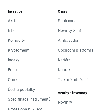
Investice
O nás
Akcie
Společnost
ETF
Novinky XTB
Komodity
Ambasador
Kryptoměny
Obchodní platforma
Indexy
Kariéra
Forex
Kontakt
Opce
Tiskové oddělení
Účet a poplatky
Vztahy s investory
Specifikace instrumentů
Novinky
Profesionální klient