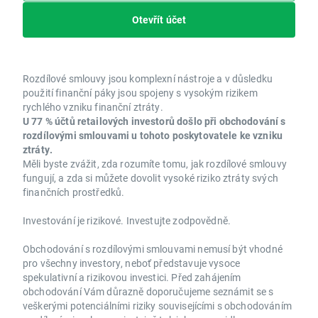
Otevřít účet
Rozdílové smlouvy jsou komplexní nástroje a v důsledku
použití finanční páky jsou spojeny s vysokým rizikem
rychlého vzniku finanční ztráty.
U 77 % účtů retailových investorů došlo při obchodování s
rozdílovými smlouvami u tohoto poskytovatele ke vzniku
ztráty.
Měli byste zvážit, zda rozumíte tomu, jak rozdílové smlouvy
fungují, a zda si můžete dovolit vysoké riziko ztráty svých
finančních prostředků.
Investování je rizikové. Investujte zodpovědně.
Obchodování s rozdílovými smlouvami nemusí být vhodné
pro všechny investory, neboť představuje vysoce
spekulativní a rizikovou investici. Před zahájením
obchodování Vám důrazně doporučujeme seznámit se s
veškerými potenciálními riziky souvisejícími s obchodováním