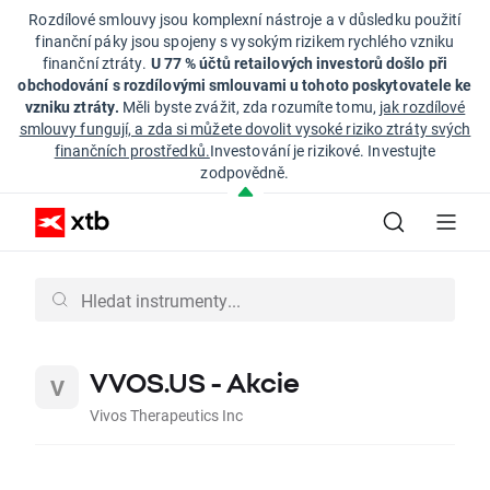
Rozdílové smlouvy jsou komplexní nástroje a v důsledku použití
finanční páky jsou spojeny s vysokým rizikem rychlého vzniku
finanční ztráty.
U 77 % účtů retailových investorů došlo při
obchodování s rozdílovými smlouvami u tohoto poskytovatele ke
vzniku ztráty.
Měli byste zvážit, zda rozumíte tomu,
jak rozdílové
smlouvy fungují, a zda si můžete dovolit vysoké riziko ztráty svých
finančních prostředků.
Investování je rizikové. Investujte
zodpovědně.
VVOS.US - Akcie
Vivos Therapeutics Inc