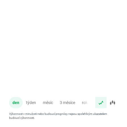
den
týden
měsíc
3 měsíce
rok
Výkonnost v minulosti nebo budoucí prognózy nejsou spolehlivým ukazatelem
budoucí výkonnosti.