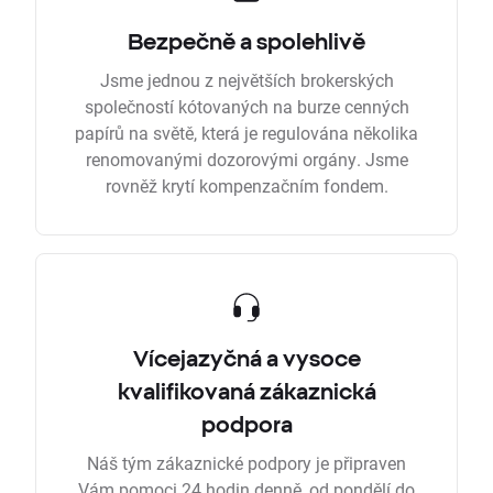
Bezpečně a spolehlivě
Jsme jednou z největších brokerských
společností kótovaných na burze cenných
papírů na světě, která je regulována několika
renomovanými dozorovými orgány. Jsme
rovněž krytí kompenzačním fondem.
Vícejazyčná a vysoce
kvalifikovaná zákaznická
podpora
Náš tým zákaznické podpory je připraven
Vám pomoci 24 hodin denně, od pondělí do