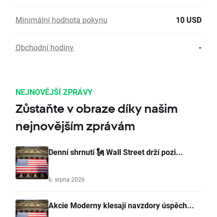
Minimální hodnota pokynu
10 USD
Obchodní hodiny
-
NEJNOVĚJŠÍ ZPRÁVY
Zůstaňte v obraze díky našim
nejnovějším zprávám
Denní shrnutí 🗽 Wall Street drží pozi...
6. srpna 2026
Akcie Moderny klesají navzdory úspěch...