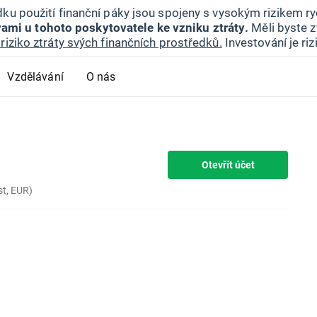
ku použití finanční páky jsou spojeny s vysokým rizikem ryc
ami u tohoto poskytovatele ke vzniku ztráty.
Měli byste z
riziko ztráty svých finančních prostředků.
Investování je ri
Vzdělávání
O nás
Otevřít účet
t, EUR)