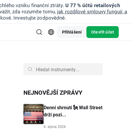
hlého vzniku finanční ztráty.
U 77 % účtů retailových
vážit, zda rozumíte tomu,
jak rozdílové smlouvy fungují, a
zikové. Investujte zodpovědně.
Přihlášení
Otevřít účet
NEJNOVĚJŠÍ ZPRÁVY
Denní shrnutí 🗽 Wall Street
drží pozi...
6. srpna 2026