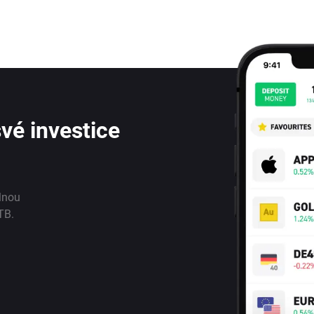
vé investice
lnou
TB.