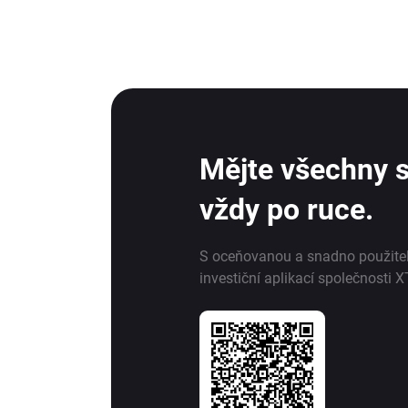
Mějte všechny s
vždy po ruce.
S oceňovanou a snadno použite
investiční aplikací společnosti X