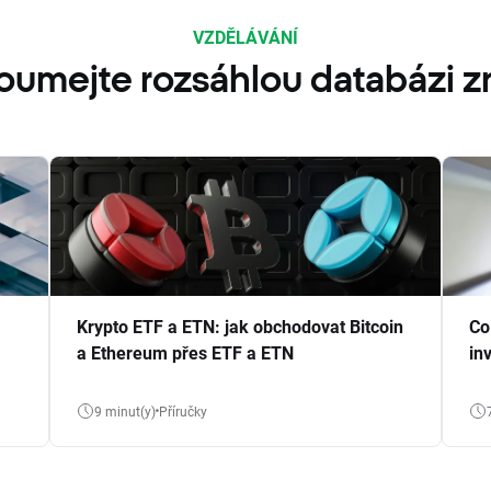
VZDĚLÁVÁNÍ
oumejte rozsáhlou databázi zn
Krypto ETF a ETN: jak obchodovat Bitcoin
Co
a Ethereum přes ETF a ETN
in
9 minut(y)
Příručky