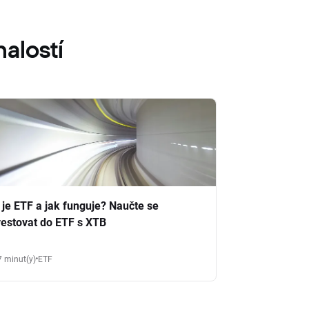
alostí
 je ETF a jak funguje? Naučte se
vestovat do ETF s XTB
7 minut(y)
ETF