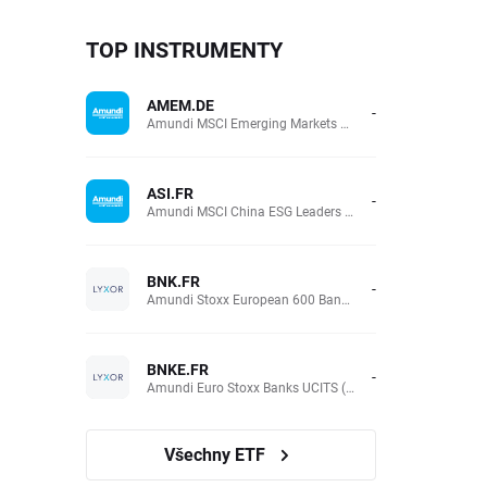
TOP INSTRUMENTY
AMEM.DE
-
Amundi MSCI Emerging Markets UCITS (Acc EUR)
ASI.FR
-
Amundi MSCI China ESG Leaders Extra (DR) UCITS (Acc EUR)
BNK.FR
-
Amundi Stoxx European 600 Banks UCITS(Acc EUR)
BNKE.FR
-
Amundi Euro Stoxx Banks UCITS (Acc EUR)
Všechny ETF