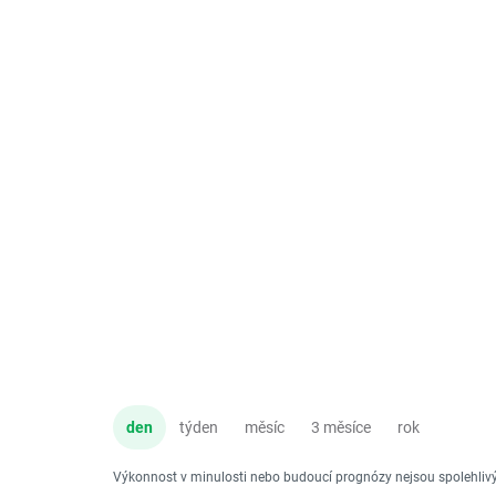
den
týden
měsíc
3 měsíce
rok
Výkonnost v minulosti nebo budoucí prognózy nejsou spolehli