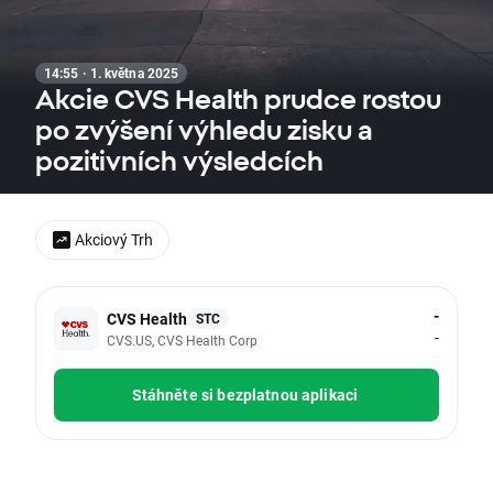
14:55 · 1. května 2025
Akcie CVS Health prudce rostou
po zvýšení výhledu zisku a
pozitivních výsledcích
Akciový Trh
-
CVS Health
STC
-
CVS.US, CVS Health Corp
Stáhněte si bezplatnou aplikaci