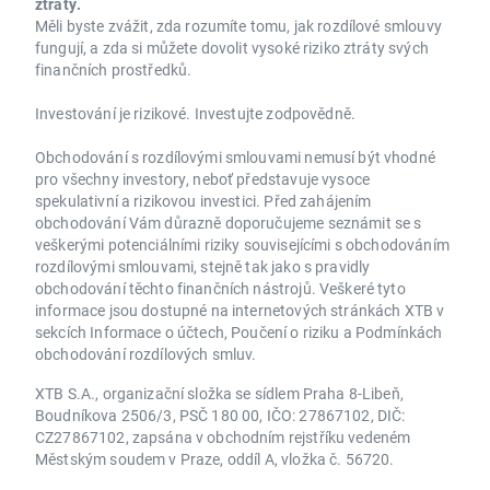
ztráty.
Měli byste zvážit, zda rozumíte tomu, jak rozdílové smlouvy
fungují, a zda si můžete dovolit vysoké riziko ztráty svých
finančních prostředků.
Investování je rizikové. Investujte zodpovědně.
Obchodování s rozdílovými smlouvami nemusí být vhodné
pro všechny investory, neboť představuje vysoce
spekulativní a rizikovou investici. Před zahájením
obchodování Vám důrazně doporučujeme seznámit se s
veškerými potenciálními riziky souvisejícími s obchodováním
rozdílovými smlouvami, stejně tak jako s pravidly
obchodování těchto finančních nástrojů. Veškeré tyto
informace jsou dostupné na internetových stránkách XTB v
sekcích Informace o účtech, Poučení o riziku a Podmínkách
obchodování rozdílových smluv.
XTB S.A., organizační složka se sídlem Praha 8-Libeň,
Boudníkova 2506/3, PSČ 180 00, IČO: 27867102, DIČ:
CZ27867102, zapsána v obchodním rejstříku vedeném
Městským soudem v Praze, oddíl A, vložka č. 56720.