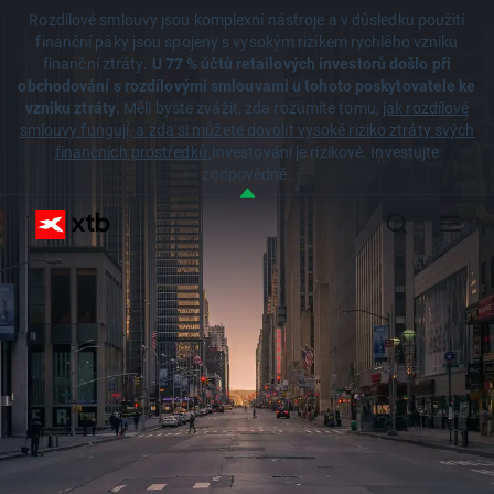
Rozdílové smlouvy jsou komplexní nástroje a v důsledku použití
finanční páky jsou spojeny s vysokým rizikem rychlého vzniku
finanční ztráty.
U 77 % účtů retailových investorů došlo při
obchodování s rozdílovými smlouvami u tohoto poskytovatele ke
vzniku ztráty.
Měli byste zvážit, zda rozumíte tomu,
jak rozdílové
smlouvy fungují, a zda si můžete dovolit vysoké riziko ztráty svých
finančních prostředků.
Investování je rizikové. Investujte
zodpovědně.