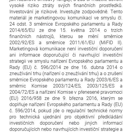
vysoké riziko ztráty svých finančních prostředků.
Investování je rizikové. Investujte zodpovědně. Tento
materiál je marketingovou komunikací ve smyslu čl.
24 odst. 3 směrnice Evropského parlamentu a Rady
2014/65/EU ze dne 15. května 2014 o trzích
finančních nástrojů, kterou se mění směrnice
2002/92/ES a směrnice 2011/61/EU (MiFID II).
Marketingová komunikace není investiční doporučení
ani informace doporučující či navrhující investiční
strategii ve smyslu nařízení Evropského parlamentu a
Rady (EU) č. 596/2014 ze dne 16. dubna 2014 o
zneužívání trhu (nařízení o zneužívání trhu) a o zrušení
směrnice Evropského parlamentu a Rady 2003/6/ES a
směrnic Komise 2003/124/ES, 2003/125/ES a
2004/72/ES a nařízení Komise v přenesené pravomoci
(EU) 2016/958 ze dne 9. března 2016, kterým se
doplňuje nařízení Evropského parlamentu a Rady (EU)
č. 596/2014, pokud jde o regulační technické normy
pro technická ujednání pro objektivní předkládání
investičních doporučení nebo jiných informací
doporučujících nebo navrhujících investiční strategie a