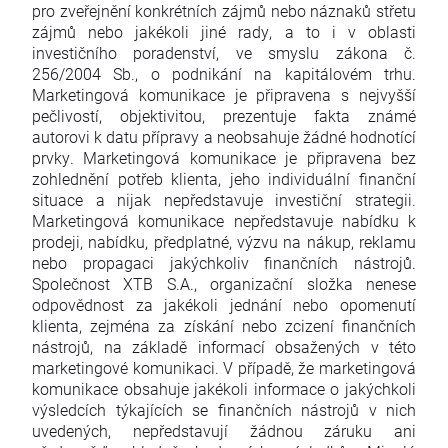
pro zveřejnění konkrétních zájmů nebo náznaků střetu
zájmů nebo jakékoli jiné rady, a to i v oblasti
investičního poradenství, ve smyslu zákona č.
256/2004 Sb., o podnikání na kapitálovém trhu.
Marketingová komunikace je připravena s nejvyšší
pečlivostí, objektivitou, prezentuje fakta známé
autorovi k datu přípravy a neobsahuje žádné hodnotící
prvky. Marketingová komunikace je připravena bez
zohlednění potřeb klienta, jeho individuální finanční
situace a nijak nepředstavuje investiční strategii.
Marketingová komunikace nepředstavuje nabídku k
prodeji, nabídku, předplatné, výzvu na nákup, reklamu
nebo propagaci jakýchkoliv finančních nástrojů.
Společnost XTB S.A., organizační složka nenese
odpovědnost za jakékoli jednání nebo opomenutí
klienta, zejména za získání nebo zcizení finančních
nástrojů, na základě informací obsažených v této
marketingové komunikaci. V případě, že marketingová
komunikace obsahuje jakékoli informace o jakýchkoli
výsledcích týkajících se finančních nástrojů v nich
uvedených, nepředstavují žádnou záruku ani