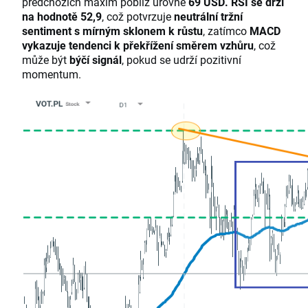
předchozích maxim poblíž úrovně
69 USD. RSI se drží
na hodnotě 52,9
, což potvrzuje
neutrální tržní
sentiment s mírným sklonem k růstu
, zatímco
MACD
vykazuje tendenci k překřížení směrem vzhůru
, což
může být
býčí signál
, pokud se udrží pozitivní
momentum.