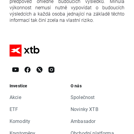
předpověď ohledně budoucích výsledků. Minulá
výkonnost nemusí nutně vypovídat o budoucích
výsledcích a každá osoba jednající na základě těchto
informací tak činí zcela na vlastní riziko.
Investice
O nás
Akcie
Společnost
ETF
Novinky XTB
Komodity
Ambasador
Kryptoměny
Obchodní platforma