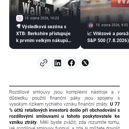
10. srpna 2026, 10:23
10. srpna 2026, 9:02
🎥 Výsledková sezóna s
XTB: Berkshire přistupuje
📈 Vítězové a poraž
k prvním velkým nákupům
S&P 500 (7.8.2026)
od odchodu Buffetta
Rozdílové smlouvy jsou komplexní nástroje a v
důsledku použití finanční páky jsou spojeny s
vysokým rizikem rychlého vzniku finanční ztráty.
U 77
% účtů retailových investorů došlo při obchodování s
rozdílovými smlouvami u tohoto poskytovatele ke
vzniku ztráty
. Měli byste zvážit, zda rozumíte tomu,
jak rozdílové smlouvy fungují, a zda si můžete dovolit