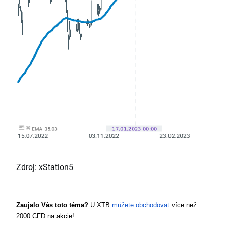
Zdroj: xStation5
Zaujalo Vás toto téma?
 U XTB 
můžete obchodovat
 více než 
2000 
CFD
 na akcie!