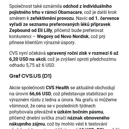
Společnost také oznámila
odchod z individuálního
pojistného trhu v rámci Obamacare
, což je další krok
směrem k
zefektivnění provozu
. Navíc
od 1. července
vyřadí ze seznamu preferovaných léků přípravek
Zepbound od Eli Lilly
, přičemž bude preferovat
konkurenci –
Wegovy od Novo Nordisk
, což prý
přinese klientům výrazné úspory.
CVS nyní očekává
upravený roční zisk v rozmezí 6 až
6,20 USD na akcii
, což je zvýšení oproti předchozímu
odhadu 5,75 až 6 USD.
Graf CVS.US (D1)
Akcie společnosti
CVS Health
se aktuálně obchodují
na úrovni
66,66 USD
, což představuje stabilizaci po
výrazném růstu z ledna a února. Na grafu si můžeme
všimnout, že cena se v posledních týdnech
pohybovala převážně
v úzkém bočním pásmu
,
přičemž dnešní svíčka značí
náznak obnoveného
nákupního zájmu
, což by mohlo vést k testování