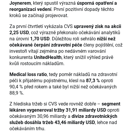
Joynerem
, který spustil výrazná
úsporná opatření a
reorganizaci vedení
. První pozitivní dopady těchto
kroků se začínají projevovat.
Za první čtvrtletí vykázala CVS
upravený zisk na akcii
2,25 USD
, což výrazně překonalo očekávání analytiků
na úrovni
1,70 USD
. Důležitou roli sehrálo
nižší než
očekávané čerpání zdravotní péče
členy pojištění, což
investoři vítají zejména po nedávném varování
konkurenta
UnitedHealth
, který snížil výhled právě
kvůli rostoucím nákladům.
Medical loss ratio
, tedy poměr nákladů na zdravotní
péči k přijatému pojistnému, klesl na
87,3 %
oproti
90,4 % před rokem a také byl nižší než očekávaných
88,9 %.
Z hlediska tržeb si CVS vede rovněž dobře –
segment
lékáren vygeneroval tržby 31,91 miliardy USD
oproti
očekávaným 30,96 miliardy a
divize zdravotnických
služeb dosáhla tržeb 43,46 miliardy USD
, lehce nad
očekáváním trhu.