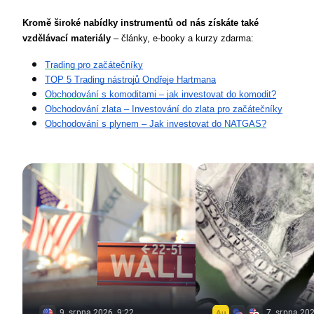
Kromě široké nabídky instrumentů od nás získáte také 
vzdělávací materiály
 – články, e-booky a kurzy zdarma:
Trading
 pro začátečníky
TOP 5 Trading nástrojů Ondřeje Hartmana
Obchodování
 s komoditami – jak investovat do komodit?
Obchodování zlata – Investování do zlata pro začátečníky
Obchodování s plynem – Jak investovat do 
NATGAS
?
9. srpna 2026, 9:22
7. srpna 202