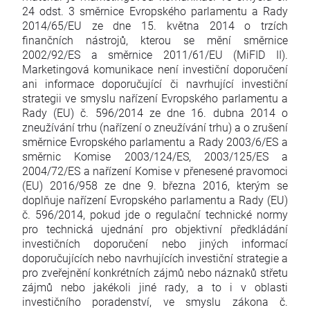
24 odst. 3 směrnice Evropského parlamentu a Rady
2014/65/EU ze dne 15. května 2014 o trzích
finančních nástrojů, kterou se mění směrnice
2002/92/ES a směrnice 2011/61/EU (MiFID II).
Marketingová komunikace není investiční doporučení
ani informace doporučující či navrhující investiční
strategii ve smyslu nařízení Evropského parlamentu a
Rady (EU) č. 596/2014 ze dne 16. dubna 2014 o
zneužívání trhu (nařízení o zneužívání trhu) a o zrušení
směrnice Evropského parlamentu a Rady 2003/6/ES a
směrnic Komise 2003/124/ES, 2003/125/ES a
2004/72/ES a nařízení Komise v přenesené pravomoci
(EU) 2016/958 ze dne 9. března 2016, kterým se
doplňuje nařízení Evropského parlamentu a Rady (EU)
č. 596/2014, pokud jde o regulační technické normy
pro technická ujednání pro objektivní předkládání
investičních doporučení nebo jiných informací
doporučujících nebo navrhujících investiční strategie a
pro zveřejnění konkrétních zájmů nebo náznaků střetu
zájmů nebo jakékoli jiné rady, a to i v oblasti
investičního poradenství, ve smyslu zákona č.