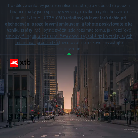
Rozdílové smlouvy jsou komplexní nástroje a v důsledku použití
finanční páky jsou spojeny s vysokým rizikem rychlého vzniku
finanční ztráty.
U 77 % účtů retailových investorů došlo při
obchodování s rozdílovými smlouvami u tohoto poskytovatele ke
vzniku ztráty.
Měli byste zvážit, zda rozumíte tomu,
jak rozdílové
smlouvy fungují, a zda si můžete dovolit vysoké riziko ztráty svých
finančních prostředků.
Investování je rizikové. Investujte
zodpovědně.