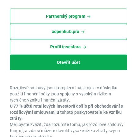
Partnerský program
xopenhub.pro
Profil investora
Otevřít účet
Rozdílové smlouvy jsou komplexní nástroje a v důsledku
použití finanční páky jsou spojeny s vysokým rizikem
rychlého vzniku finanční ztráty.
U 77 % účtů retailových investorů došlo při obchodování s
rozdílovými smlouvami u tohoto poskytovatele ke vzniku
ztráty.
Měli byste zvážit, zda rozumíte tomu, jak rozdílové smlouvy
fungují, a zda si můžete dovolit vysoké riziko ztráty svých
finančních prostředků.