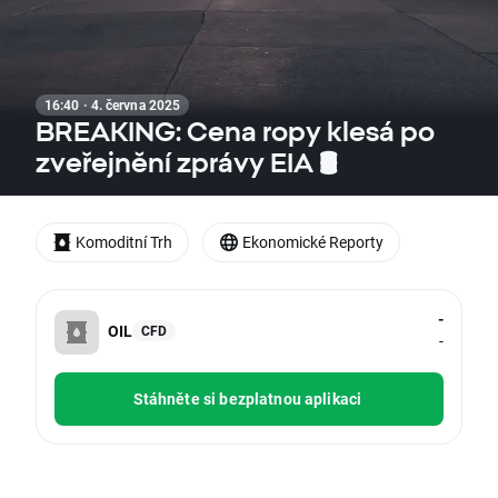
16:40 · 4. června 2025
BREAKING: Cena ropy klesá po
zveřejnění zprávy EIA 🛢️
Komoditní Trh
Ekonomické Reporty
-
OIL
CFD
-
Stáhněte si bezplatnou aplikaci