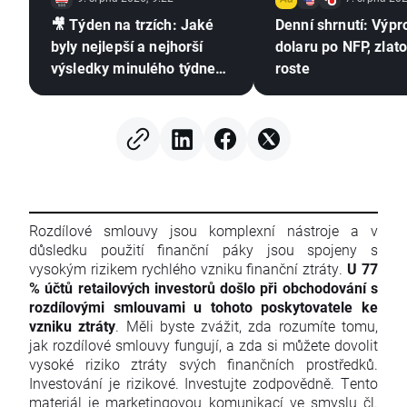
🎥 Týden na trzích: Jaké
Denní shrnutí: Výpr
byly nejlepší a nejhorší
dolaru po NFP, zlat
výsledky minulého týdne?
roste
Zhodnocení výsledkové
sezóny
Rozdílové smlouvy jsou komplexní nástroje a v
důsledku použití finanční páky jsou spojeny s
vysokým rizikem rychlého vzniku finanční ztráty.
U 77
% účtů retailových investorů došlo při obchodování s
rozdílovými smlouvami u tohoto poskytovatele ke
vzniku ztráty
. Měli byste zvážit, zda rozumíte tomu,
jak rozdílové smlouvy fungují, a zda si můžete dovolit
vysoké riziko ztráty svých finančních prostředků.
Investování je rizikové. Investujte zodpovědně. Tento
materiál je marketingovou komunikací ve smyslu čl.