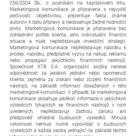
256/2004 Sb., o podnikání na kapitálovém trhu.
Marketingová komunikace je připravena s nejvyšší
pečlivostí, objektivitou, prezentuje fakta známé
autorovi k datu přípravy a neobsahuje žádné hodnotící
prvky. Marketingová komunikace je připravena bez
zohlednění potřeb klienta, jeho individuální finanční
situace a nijak nepředstavuje investiční strategii.
Marketingová komunikace nepředstavuje nabídku k
prodeji, nabídku, předplatné, výzvu na nákup, reklamu
nebo propagaci jakýchkoliv finančních nástrojů.
Společnost XTB S.A., organizační složka nenese
odpovědnost za jakékoli jednání nebo opomenutí
klienta, zejména za získání nebo zcizení finančních
nástrojů, na základě informací obsažených v této
marketingové komunikaci. V případě, že marketingová
komunikace obsahuje jakékoli informace o jakýchkoli
výsledcích týkajících se finančních nástrojů v nich
uvedených, nepředstavují žádnou záruku ani
předpověď ohledně budoucích výsledků. Minulá
výkonnost nemusí nutně vypovídat o budoucích
výsledcích a každá osoba jednající na základě těchto