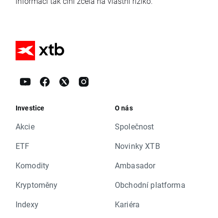
informací tak činí zcela na vlastní riziko.
Investice
O nás
Akcie
Společnost
ETF
Novinky XTB
Komodity
Ambasador
Kryptoměny
Obchodní platforma
Indexy
Kariéra