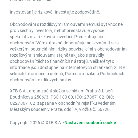
Investování je rizikové. Investujte zodpovědně.
Obchodování s rozdílovými smlouvami nemusí být vhodné
pro všechny investory, neboť představuje vysoce
spekulativní a rizikovou investici. Před zahájením
obchodování Vám důrazně doporučujeme seznámit se s
veškerými potenciálními riziky souvisejícími s obchodováním
rozdílovými smlouvami, stejně tak jako s pravidly
obchodování těchto finančních nástrojů. Veškeré tyto
informace jsou dostupné na internetových stránkách XTB v
sekcích Informace o účtech, Poučení o riziku a Podmínkách
obchodování rozdílových smluv.
XTB S.A., organizační složka se sídlem Praha 8-Libeň,
Boudníkova 2506/3, PSČ 180 00, IČO: 27867102, DIČ:
CZ27867102, zapsána v obchodním rejstříku vedeném
Městským soudem v Praze, oddíl A, vložka č. 56720.
Copyright 2026 © XTB S.A.
•
Nastavení souborů cookie