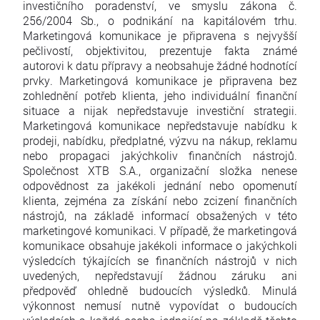
investičního poradenství, ve smyslu zákona č.
256/2004 Sb., o podnikání na kapitálovém trhu.
Marketingová komunikace je připravena s nejvyšší
pečlivostí, objektivitou, prezentuje fakta známé
autorovi k datu přípravy a neobsahuje žádné hodnotící
prvky. Marketingová komunikace je připravena bez
zohlednění potřeb klienta, jeho individuální finanční
situace a nijak nepředstavuje investiční strategii.
Marketingová komunikace nepředstavuje nabídku k
prodeji, nabídku, předplatné, výzvu na nákup, reklamu
nebo propagaci jakýchkoliv finančních nástrojů.
Společnost XTB S.A., organizační složka nenese
odpovědnost za jakékoli jednání nebo opomenutí
klienta, zejména za získání nebo zcizení finančních
nástrojů, na základě informací obsažených v této
marketingové komunikaci. V případě, že marketingová
komunikace obsahuje jakékoli informace o jakýchkoli
výsledcích týkajících se finančních nástrojů v nich
uvedených, nepředstavují žádnou záruku ani
předpověď ohledně budoucích výsledků. Minulá
výkonnost nemusí nutně vypovídat o budoucích