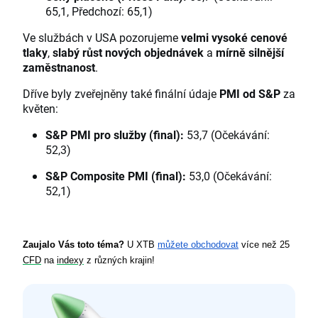
65,1, Předchozí: 65,1)
Ve službách v USA pozorujeme
velmi vysoké cenové
tlaky
,
slabý růst nových objednávek
a
mírně silnější
zaměstnanost
.
Dříve byly zveřejněny také finální údaje
PMI od S&P
za
květen:
S&P PMI pro služby (final):
53,7 (Očekávání:
52,3)
S&P Composite PMI (final):
53,0 (Očekávání:
52,1)
Zaujalo Vás toto téma?
 U XTB 
můžete obchodovat
 více než 25 
CFD
 na 
indexy
 z různých krajin!