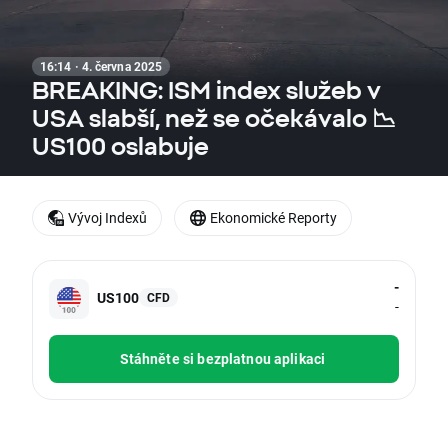
16:14 · 4. června 2025
BREAKING: ISM index služeb v
USA slabší, než se očekávalo 📉
US100 oslabuje
Vývoj Indexů
Ekonomické Reporty
-
US100
CFD
-
Stáhněte si bezplatnou aplikaci