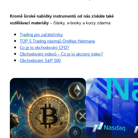
Kromě široké nabídky instrumentů
od nás získáte také 
vzdělávací materiály
 – články, e-booky a kurzy zdarma:
Trading
 pro začátečníky
TOP 5 Trading nástrojů Ondřeje Hartmana
Co je to 
obchodování
 CFD?
Obchodování indexů – Co je to akciový index?
Obchodování S&P 500