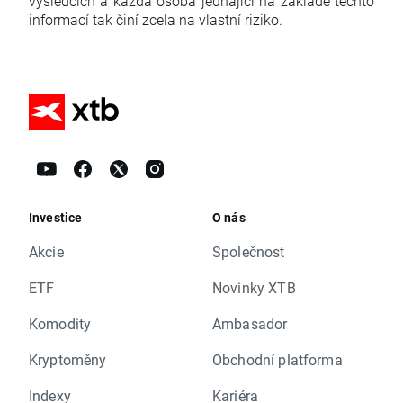
výsledcích a každá osoba jednající na základě těchto
informací tak činí zcela na vlastní riziko.
Investice
O nás
Akcie
Společnost
ETF
Novinky XTB
Komodity
Ambasador
Kryptoměny
Obchodní platforma
Indexy
Kariéra