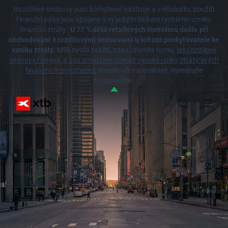
Rozdílové smlouvy jsou komplexní nástroje a v důsledku použití
finanční páky jsou spojeny s vysokým rizikem rychlého vzniku
finanční ztráty.
U 77 % účtů retailových investorů došlo při
obchodování s rozdílovými smlouvami u tohoto poskytovatele ke
vzniku ztráty.
Měli byste zvážit, zda rozumíte tomu,
jak rozdílové
smlouvy fungují, a zda si můžete dovolit vysoké riziko ztráty svých
finančních prostředků.
Investování je rizikové. Investujte
zodpovědně.