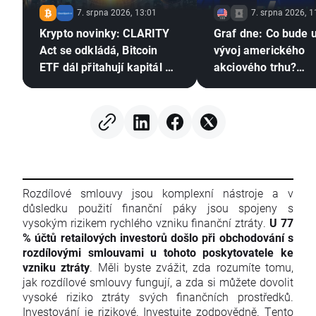
7. srpna 2026, 13:01
7. srpna 2026, 1
Krypto novinky: CLARITY
Graf dne: Co bude 
Act se odkládá, Bitcoin
vývoj amerického
ETF dál přitahují kapitál a
akciového trhu?
Stripe posiluje pozici v
(07.08.2026)
Evropě
Rozdílové smlouvy jsou komplexní nástroje a v
důsledku použití finanční páky jsou spojeny s
vysokým rizikem rychlého vzniku finanční ztráty.
U 77
% účtů retailových investorů došlo při obchodování s
rozdílovými smlouvami u tohoto poskytovatele ke
vzniku ztráty
. Měli byste zvážit, zda rozumíte tomu,
jak rozdílové smlouvy fungují, a zda si můžete dovolit
vysoké riziko ztráty svých finančních prostředků.
Investování je rizikové. Investujte zodpovědně. Tento