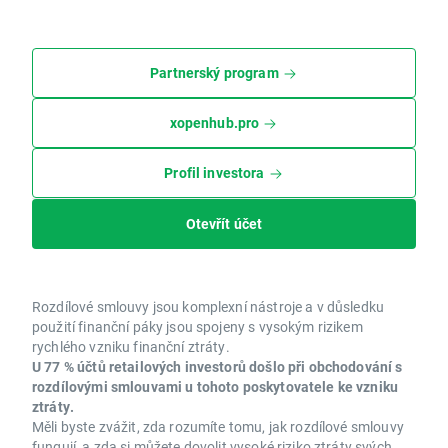
Partnerský program
xopenhub.pro
Profil investora
Otevřít účet
Rozdílové smlouvy jsou komplexní nástroje a v důsledku
použití finanční páky jsou spojeny s vysokým rizikem
rychlého vzniku finanční ztráty.
U 77 % účtů retailových investorů došlo při obchodování s
rozdílovými smlouvami u tohoto poskytovatele ke vzniku
ztráty.
Měli byste zvážit, zda rozumíte tomu, jak rozdílové smlouvy
fungují, a zda si můžete dovolit vysoké riziko ztráty svých