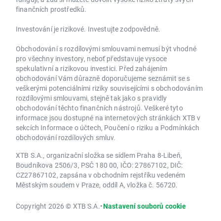
finančních prostředků.
Investování je rizikové. Investujte zodpovědně.
Obchodování s rozdílovými smlouvami nemusí být vhodné
pro všechny investory, neboť představuje vysoce
spekulativní a rizikovou investici. Před zahájením
obchodování Vám důrazně doporučujeme seznámit se s
veškerými potenciálními riziky souvisejícími s obchodováním
rozdílovými smlouvami, stejně tak jako s pravidly
obchodování těchto finančních nástrojů. Veškeré tyto
informace jsou dostupné na internetových stránkách XTB v
sekcích Informace o účtech, Poučení o riziku a Podmínkách
obchodování rozdílových smluv.
XTB S.A., organizační složka se sídlem Praha 8-Libeň,
Boudníkova 2506/3, PSČ 180 00, IČO: 27867102, DIČ:
CZ27867102, zapsána v obchodním rejstříku vedeném
Městským soudem v Praze, oddíl A, vložka č. 56720.
Copyright 2026 © XTB S.A.
•
Nastavení souborů cookie