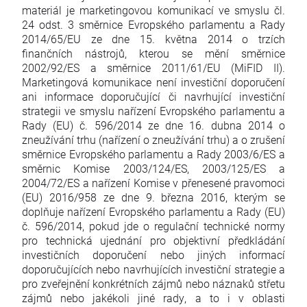
materiál je marketingovou komunikací ve smyslu čl.
24 odst. 3 směrnice Evropského parlamentu a Rady
2014/65/EU ze dne 15. května 2014 o trzích
finančních nástrojů, kterou se mění směrnice
2002/92/ES a směrnice 2011/61/EU (MiFID II).
Marketingová komunikace není investiční doporučení
ani informace doporučující či navrhující investiční
strategii ve smyslu nařízení Evropského parlamentu a
Rady (EU) č. 596/2014 ze dne 16. dubna 2014 o
zneužívání trhu (nařízení o zneužívání trhu) a o zrušení
směrnice Evropského parlamentu a Rady 2003/6/ES a
směrnic Komise 2003/124/ES, 2003/125/ES a
2004/72/ES a nařízení Komise v přenesené pravomoci
(EU) 2016/958 ze dne 9. března 2016, kterým se
doplňuje nařízení Evropského parlamentu a Rady (EU)
č. 596/2014, pokud jde o regulační technické normy
pro technická ujednání pro objektivní předkládání
investičních doporučení nebo jiných informací
doporučujících nebo navrhujících investiční strategie a
pro zveřejnění konkrétních zájmů nebo náznaků střetu
zájmů nebo jakékoli jiné rady, a to i v oblasti