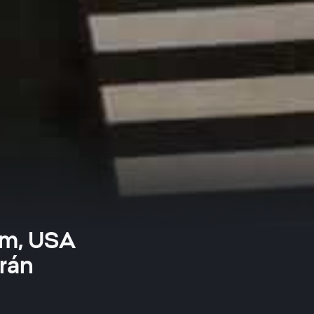
kem, USA
rán