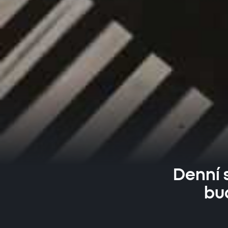
Denní s
bu