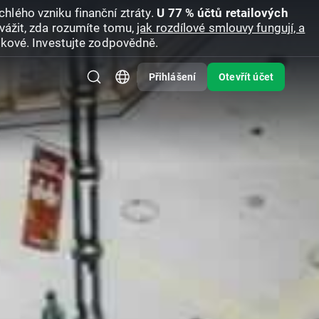
hlého vzniku finanční ztráty.
U 77 % účtů retailových
vážit, zda rozumíte tomu,
jak rozdílové smlouvy fungují, a
zikové. Investujte zodpovědně.
Přihlášení
Otevřít účet