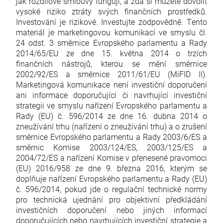
jak rozdílové smlouvy fungují, a zda si můžete dovolit
vysoké riziko ztráty svých finančních prostředků.
Investování je rizikové. Investujte zodpovědně. Tento
materiál je marketingovou komunikací ve smyslu čl.
24 odst. 3 směrnice Evropského parlamentu a Rady
2014/65/EU ze dne 15. května 2014 o trzích
finančních nástrojů, kterou se mění směrnice
2002/92/ES a směrnice 2011/61/EU (MiFID II).
Marketingová komunikace není investiční doporučení
ani informace doporučující či navrhující investiční
strategii ve smyslu nařízení Evropského parlamentu a
Rady (EU) č. 596/2014 ze dne 16. dubna 2014 o
zneužívání trhu (nařízení o zneužívání trhu) a o zrušení
směrnice Evropského parlamentu a Rady 2003/6/ES a
směrnic Komise 2003/124/ES, 2003/125/ES a
2004/72/ES a nařízení Komise v přenesené pravomoci
(EU) 2016/958 ze dne 9. března 2016, kterým se
doplňuje nařízení Evropského parlamentu a Rady (EU)
č. 596/2014, pokud jde o regulační technické normy
pro technická ujednání pro objektivní předkládání
investičních doporučení nebo jiných informací
doporučujících nebo navrhujících investiční strategie a