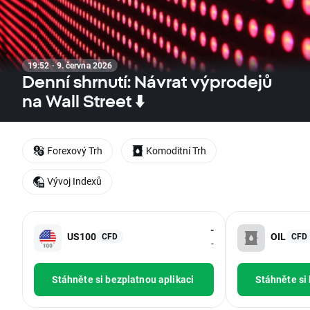
19:52 · 9. června 2026
Denní shrnutí: Návrat výprodejů
na Wall Street ⬇️
Forexový Trh
Komoditní Trh
Vývoj Indexů
-
US100
OIL
CFD
CFD
-
Stáhněte si bezplatnou aplikaci
Stáhněte si