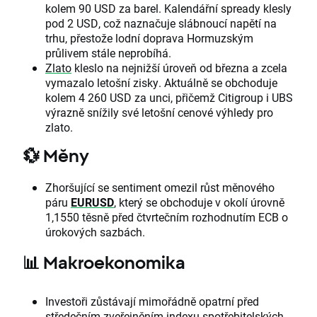
kolem 90 USD za barel. Kalendářní spready klesly
pod 2 USD, což naznačuje slábnoucí napětí na
trhu, přestože lodní doprava Hormuzským
průlivem stále neprobíhá.
Zlato
kleslo na nejnižší úroveň od března a zcela
vymazalo letošní zisky. Aktuálně se obchoduje
kolem 4 260 USD za unci, přičemž Citigroup i UBS
výrazně snížily své letošní cenové výhledy pro
zlato.
💱 Měny
Zhoršující se sentiment omezil růst měnového
páru
EURUSD
, který se obchoduje v okolí úrovně
1,1550 těsně před čtvrtečním rozhodnutím ECB o
úrokových sazbách.
📊 Makroekonomika
Investoři zůstávají mimořádně opatrní před
středečním zveřejněním indexu spotřebitelských