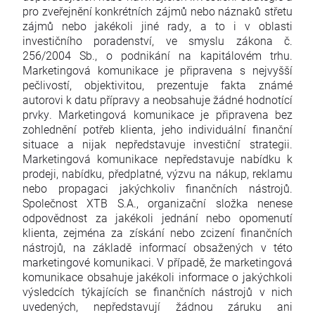
pro zveřejnění konkrétních zájmů nebo náznaků střetu
zájmů nebo jakékoli jiné rady, a to i v oblasti
investičního poradenství, ve smyslu zákona č.
256/2004 Sb., o podnikání na kapitálovém trhu.
Marketingová komunikace je připravena s nejvyšší
pečlivostí, objektivitou, prezentuje fakta známé
autorovi k datu přípravy a neobsahuje žádné hodnotící
prvky. Marketingová komunikace je připravena bez
zohlednění potřeb klienta, jeho individuální finanční
situace a nijak nepředstavuje investiční strategii.
Marketingová komunikace nepředstavuje nabídku k
prodeji, nabídku, předplatné, výzvu na nákup, reklamu
nebo propagaci jakýchkoliv finančních nástrojů.
Společnost XTB S.A., organizační složka nenese
odpovědnost za jakékoli jednání nebo opomenutí
klienta, zejména za získání nebo zcizení finančních
nástrojů, na základě informací obsažených v této
marketingové komunikaci. V případě, že marketingová
komunikace obsahuje jakékoli informace o jakýchkoli
výsledcích týkajících se finančních nástrojů v nich
uvedených, nepředstavují žádnou záruku ani