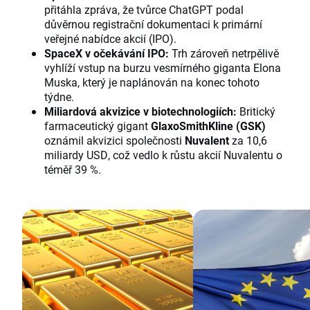
přitáhla zpráva, že tvůrce ChatGPT podal
důvěrnou registrační dokumentaci k primární
veřejné nabídce akcií (IPO).
SpaceX v očekávání IPO:
Trh zároveň netrpělivě
vyhlíží vstup na burzu vesmírného giganta Elona
Muska, který je naplánován na konec tohoto
týdne.
Miliardová akvizice v biotechnologiích:
Britický
farmaceutický gigant
GlaxoSmithKline (GSK)
oznámil akvizici společnosti
Nuvalent
za 10,6
miliardy USD, což vedlo k růstu akcií Nuvalentu o
téměř 39 %.