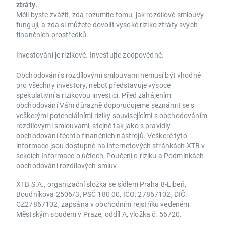
ztráty.
Měli byste zvážit, zda rozumíte tomu, jak rozdílové smlouvy
fungují, a zda si můžete dovolit vysoké riziko ztráty svých
finančních prostředků.
Investování je rizikové. Investujte zodpovědně.
Obchodování s rozdílovými smlouvami nemusí být vhodné
pro všechny investory, neboť představuje vysoce
spekulativní a rizikovou investici. Před zahájením
obchodování Vám důrazně doporučujeme seznámit se s
veškerými potenciálními riziky souvisejícími s obchodováním
rozdílovými smlouvami, stejně tak jako s pravidly
obchodování těchto finančních nástrojů. Veškeré tyto
informace jsou dostupné na internetových stránkách XTB v
sekcích Informace o účtech, Poučení o riziku a Podmínkách
obchodování rozdílových smluv.
XTB S.A., organizační složka se sídlem Praha 8-Libeň,
Boudníkova 2506/3, PSČ 180 00, IČO: 27867102, DIČ:
CZ27867102, zapsána v obchodním rejstříku vedeném
Městským soudem v Praze, oddíl A, vložka č. 56720.