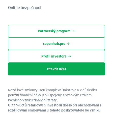
Online bezpečnost
Partnerský program
xopenhub.pro
Profil investora
Otevřít účet
Rozdílové smlouvy jsou komplexní nástroje a v důsledku
použití finanční páky jsou spojeny s vysokým rizikem
rychlého vzniku finanční ztráty.
U 77 % účtů retailových investorů došlo při obchodování s
rozdílovými smlouvami u tohoto poskytovatele ke vzniku