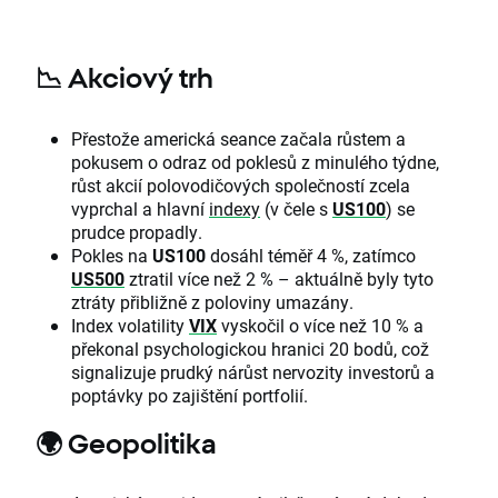
📉 Akciový trh
Přestože americká seance začala růstem a
pokusem o odraz od poklesů z minulého týdne,
růst akcií polovodičových společností zcela
vyprchal a hlavní
indexy
(v čele s
US100
) se
prudce propadly.
Pokles na
US100
dosáhl téměř 4 %, zatímco
US500
ztratil více než 2 % – aktuálně byly tyto
ztráty přibližně z poloviny umazány.
Index volatility
VIX
vyskočil o více než 10 % a
překonal psychologickou hranici 20 bodů, což
signalizuje prudký nárůst nervozity investorů a
poptávky po zajištění portfolií.
🌍 Geopolitika