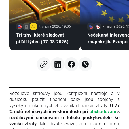
7. srpna 2026, 19:06
7. srpna 2026, 1
Tři trhy, které sledovat
Nečekaná interven
příští týden (07.08.2026)
znepokojila Evropu 
Rozdílové smlouvy jsou komplexní nástroje a v
důsledku použití finanční páky jsou spojeny s
vysokým rizikem rychlého vzniku finanční ztráty.
U 77
% účtů retailových investorů došlo při
obchodování
s
rozdílovými smlouvami u tohoto poskytovatele ke
vzniku ztráty
. Měli byste zvážit, zda rozumíte tomu,