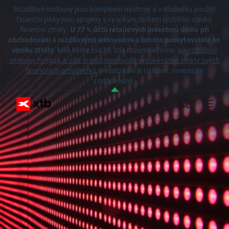
Rozdílové smlouvy jsou komplexní nástroje a v důsledku použití
finanční páky jsou spojeny s vysokým rizikem rychlého vzniku
finanční ztráty.
U 77 % účtů retailových investorů došlo při
obchodování s rozdílovými smlouvami u tohoto poskytovatele ke
vzniku ztráty.
Měli byste zvážit, zda rozumíte tomu,
jak rozdílové
smlouvy fungují, a zda si můžete dovolit vysoké riziko ztráty svých
finančních prostředků.
Investování je rizikové. Investujte
zodpovědně.