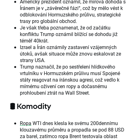
Americký prezident oznámil, že mírová dohoda s
Íránem je v „závěrečné fázi“, což by mělo vést k
odblokování Hormuzského průlivu, strategické
trasy pro globální obchod.
Je však třeba poznamenat, že od začátku
konfliktu Trump oznámil blížící se dohodu již
téměř 40krát.
Izrael a Írán oznámily zastavení vzájemných
útoků, avšak situace může znovu eskalovat ze
strany USA.
Trump naznačil, že po sestřelení hlídkového
vrtulníku v Hormuzském průlivu musí Spojené
státy reagovat na íránskou agresi, což vedlo k
mírnému oživení cen ropy a dočasnému
prohloubení ztrát na Wall Street.
🛢️ Komodity
Ropa
WTI dnes klesla ke svému 200dennímu
klouzavému průměru a propadla se pod 88 USD
za barel, zatímco ropa Brent testovala oblast