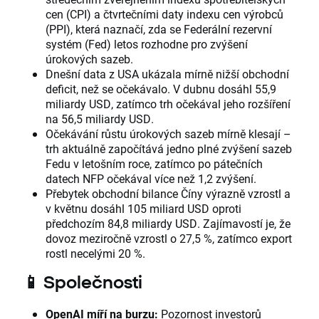
cen (CPI) a čtvrtečními daty indexu cen výrobců
(PPI), která naznačí, zda se Federální rezervní
systém (Fed) letos rozhodne pro zvýšení
úrokových sazeb.
Dnešní data z USA ukázala mírně nižší obchodní
deficit, než se očekávalo. V dubnu dosáhl 55,9
miliardy USD, zatímco trh očekával jeho rozšíření
na 56,5 miliardy USD.
Očekávání růstu úrokových sazeb mírně klesají –
trh aktuálně započítává jedno plné zvýšení sazeb
Fedu v letošním roce, zatímco po pátečních
datech NFP očekával více než 1,2 zvýšení.
Přebytek obchodní bilance Číny výrazně vzrostl a
v květnu dosáhl 105 miliard USD oproti
předchozím 84,8 miliardy USD. Zajímavostí je, že
dovoz meziročně vzrostl o 27,5 %, zatímco export
rostl necelými 20 %.
📱 Společnosti
OpenAI míří na burzu:
Pozornost investorů