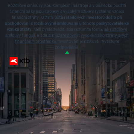
Rozdílové smlouvy jsou komplexní nástroje a v důsledku použití
finanční páky jsou spojeny s vysokým rizikem rychlého vzniku
finanční ztráty.
U 77 % účtů retailových investorů došlo při
obchodování s rozdílovými smlouvami u tohoto poskytovatele ke
vzniku ztráty.
Měli byste zvážit, zda rozumíte tomu,
jak rozdílové
smlouvy fungují, a zda si můžete dovolit vysoké riziko ztráty svých
finančních prostředků.
Investování je rizikové. Investujte
zodpovědně.