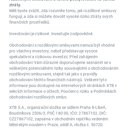
ztráty.
Měli byste zvážit, zda rozumíte tomu, jak rozdílové smlouvy
fungují, a zda si můžete dovolit vysoké riziko ztráty svých
finančních prostředků.
Investování je rizikové. Investujte zodpovědně.
Obchodování s rozdílovými smlouvami nemusí být vhodné
pro všechny investory, neboť představuje vysoce
spekulativní a rizikovou investici. Před zahájením
obchodování Vám důrazně doporučujeme seznámit se s
veškerými potenciálními riziky souvisejícími s obchodováním
rozdílovými smlouvami, stejně tak jako s pravidly
obchodování těchto finančních nástrojů. Veškeré tyto
informace jsou dostupné na internetových stránkách XTB v
sekcích Informace o účtech, Poučení o riziku a Podmínkách
obchodování rozdílových smluv.
XTB S.A., organizační složka se sídlem Praha 8-Libeň,
Boudníkova 2506/3, PSČ 180 00, IČO: 27867102, DIČ:
CZ27867102, zapsána v obchodním rejstříku vedeném
Městským soudem v Praze, oddíl A, vložka č. 56720.