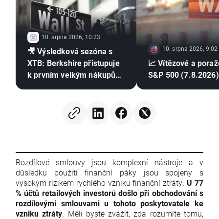
10. srpna 2026, 10:23
10. srpna 2026, 9:02
🎥 Výsledková sezóna s
XTB: Berkshire přistupuje
📈 Vítězové a poraž
k prvním velkým nákupům
S&P 500 (7.8.2026)
od odchodu Buffetta
Rozdílové smlouvy jsou komplexní nástroje a v
důsledku použití finanční páky jsou spojeny s
vysokým rizikem rychlého vzniku finanční ztráty.
U 77
% účtů retailových investorů došlo při obchodování s
rozdílovými smlouvami u tohoto poskytovatele ke
vzniku ztráty
. Měli byste zvážit, zda rozumíte tomu,