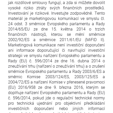
jak rozdílové smlouvy fungují, a zda si můžete dovolit
vysoké riziko ztráty svých finančních prostředků.
Investování je rizikové. Investujte zodpovědně. Tento
materiál je marketingovou komunikací ve smyslu čl.
24 odst. 3 směrnice Evropského parlamentu a Rady
2014/65/EU ze dne 15. května 2014 o trzích
finančních nástrojů, kterou se mění směrnice
2002/92/ES a směrnice 2011/61/EU (MiFID II).
Marketingová komunikace není investiční doporučení
ani informace doporučující či navrhující investiční
strategii ve smyslu nařízení Evropského parlamentu a
Rady (EU) č. 596/2014 ze dne 16. dubna 2014 o
zneužívání trhu (nařízení o zneužívání trhu) a o zrušení
směrnice Evropského parlamentu a Rady 2003/6/ES a
směrnic Komise 2003/124/ES, 2003/125/ES a
2004/72/ES a nařízení Komise v přenesené pravomoci
(EU) 2016/958 ze dne 9. března 2016, kterým se
doplňuje nařízení Evropského parlamentu a Rady (EU)
č. 596/2014, pokud jde o regulační technické normy
pro technická ujednání pro objektivní předkládání
investičních doporučení nebo jiných informací