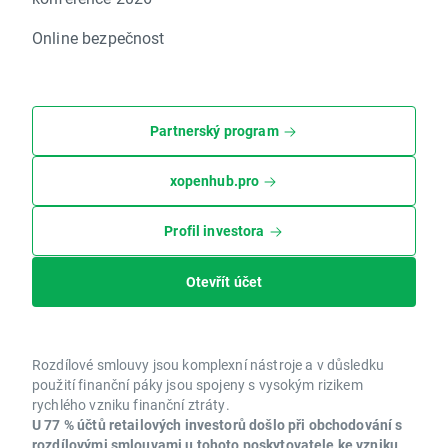
Online bezpečnost
Partnerský program
xopenhub.pro
Profil investora
Otevřít účet
Rozdílové smlouvy jsou komplexní nástroje a v důsledku
použití finanční páky jsou spojeny s vysokým rizikem
rychlého vzniku finanční ztráty.
U 77 % účtů retailových investorů došlo při obchodování s
rozdílovými smlouvami u tohoto poskytovatele ke vzniku