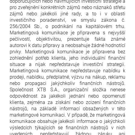
doporučujících nebo navrhujících investiční strategie a
pro zveřejnění konkrétních zájmů nebo náznaků střetu
zájmů nebo jakékoli jiné rady, a to i v oblasti
investičního poradenství, ve smyslu zákona č.
256/2004 Sb., o podnikání na kapitálovém trhu.
Marketingová komunikace je připravena s nejvyšší
pečlivostí, objektivitou, prezentuje fakta známé
autorovi k datu přípravy a neobsahuje žádné hodnotící
prvky. Marketingová komunikace je připravena bez
zohlednění potřeb klienta, jeho individuální finanční
situace a nijak nepředstavuje investiční strategii.
Marketingová komunikace nepředstavuje nabídku k
prodeji, nabídku, předplatné, výzvu na nákup, reklamu
nebo propagaci jakýchkoliv finančních nástrojů.
Společnost XTB S.A., organizační složka nenese
odpovědnost za jakékoli jednání nebo opomenutí
klienta, zejména za získání nebo zcizení finančních
nástrojů, na základě informací obsažených v této
marketingové komunikaci. V případě, že marketingová
komunikace obsahuje jakékoli informace o jakýchkoli
výsledcích týkajících se finančních nástrojů v nich
uvedených, nepředstavují žádnou záruku ani