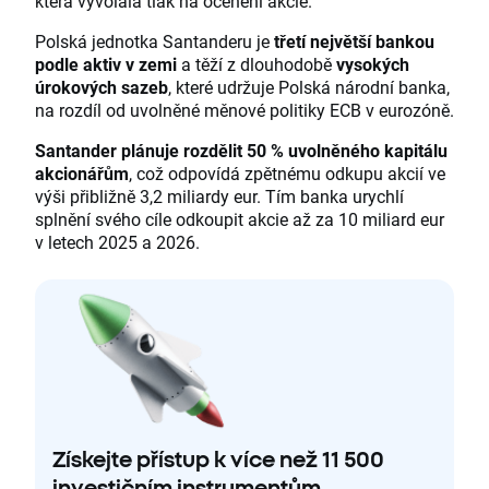
která vyvolala tlak na ocenění akcie.
Polská jednotka Santanderu je
třetí největší bankou
podle aktiv v zemi
a těží z dlouhodobě
vysokých
úrokových sazeb
, které udržuje Polská národní banka,
na rozdíl od uvolněné měnové politiky ECB v eurozóně.
Santander plánuje rozdělit 50 % uvolněného kapitálu
akcionářům
, což odpovídá zpětnému odkupu akcií ve
výši přibližně 3,2 miliardy eur. Tím banka urychlí
splnění svého cíle odkoupit akcie až za 10 miliard eur
v letech 2025 a 2026.
Získejte přístup k více než 11 500
investičním instrumentům