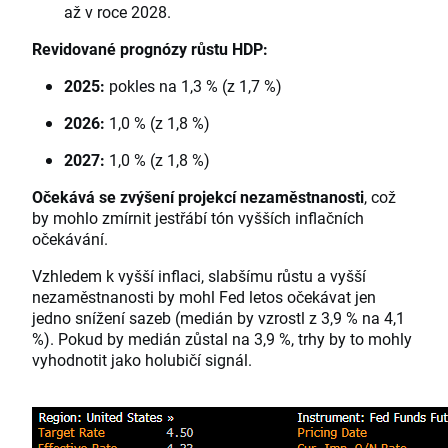
až v roce 2028.
Revidované prognózy růstu HDP:
2025:
pokles na 1,3 % (z 1,7 %)
2026:
1,0 % (z 1,8 %)
2027:
1,0 % (z 1,8 %)
Očekává se zvýšení projekcí nezaměstnanosti
, což
by mohlo zmírnit jestřábí tón vyšších inflačních
očekávání.
Vzhledem k vyšší inflaci, slabšímu růstu a vyšší
nezaměstnanosti by mohl Fed letos očekávat jen
jedno snížení sazeb (medián by vzrostl z 3,9 % na 4,1
%). Pokud by medián zůstal na 3,9 %, trhy by to mohly
vyhodnotit jako holubičí signál.