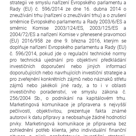
strategii ve smyslu nařízení Evropského parlamentu a
Rady (EU) č. 596/2014 ze dne 16. dubna 2014 o
zneužívání trhu (nařízení o zneužívání trhu) a o zrušení
směrnice Evropského parlamentu a Rady 2003/6/ES a
směrnic Komise 2003/124/ES, 2003/125/ES a
2004/72/ES a nařízení Komise v přenesené pravomoci
(EU) 2016/958 ze dne 9. března 2016, kterým se
doplňuje nařízení Evropského parlamentu a Rady (EU)
č. 596/2014, pokud jde o regulační technické normy
pro technická ujednání pro objektivní předkládání
investičních doporučení nebo jiných informací
doporučujících nebo navrhujících investiční strategie a
pro zveřejnění konkrétních zájmů nebo náznaků střetu
zájmů nebo jakékoli jiné rady, a to i v oblasti
investičního poradenství, ve smyslu zákona č.
256/2004 Sb., o podnikání na kapitálovém trhu.
Marketingová komunikace je připravena s nejvyšší
pečlivostí, objektivitou, prezentuje fakta známé
autorovi k datu přípravy a neobsahuje žádné hodnotící
prvky. Marketingová komunikace je připravena bez
zohlednění potřeb klienta, jeho individuální finanční