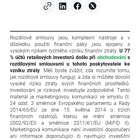
Rozdílové smlouvy jsou komplexní nástroje a v
důsledku použití finanční páky jsou spojeny s
vysokým rizikem rychlého vzniku finanční ztráty.
U 77
% účtů retailových investorů došlo při
obchodování
s
rozdílovými smlouvami u tohoto poskytovatele ke
vzniku ztráty
. Měli byste zvážit, zda rozumíte tomu,
jak rozdílové smlouvy fungují, a zda si můžete dovolit
vysoké riziko ztráty svých finančních prostředků.
Investování je rizikové. Investujte zodpovědně. Tento
materiál je marketingovou komunikací ve smyslu čl.
24 odst. 3 směrnice Evropského parlamentu a Rady
2014/65/EU ze dne 15. května 2014 o trzích
finančních nástrojů, kterou se mění směrnice
2002/92/ES a směrnice 2011/61/EU (MiFID II).
Marketingová komunikace není investiční doporučení
ani informace doporučující či navrhující investiční