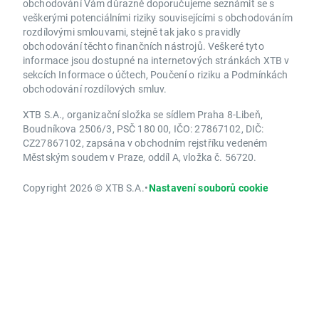
obchodování Vám důrazně doporučujeme seznámit se s
veškerými potenciálními riziky souvisejícími s obchodováním
rozdílovými smlouvami, stejně tak jako s pravidly
obchodování těchto finančních nástrojů. Veškeré tyto
informace jsou dostupné na internetových stránkách XTB v
sekcích Informace o účtech, Poučení o riziku a Podmínkách
obchodování rozdílových smluv.
XTB S.A., organizační složka se sídlem Praha 8-Libeň,
Boudníkova 2506/3, PSČ 180 00, IČO: 27867102, DIČ:
CZ27867102, zapsána v obchodním rejstříku vedeném
Městským soudem v Praze, oddíl A, vložka č. 56720.
Copyright 2026 © XTB S.A.
•
Nastavení souborů cookie