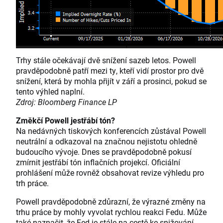
Trhy stále očekávají dvě snížení sazeb letos. Powell
pravděpodobně patří mezi ty, kteří vidí prostor pro dvě
snížení, která by mohla přijít v září a prosinci, pokud se
tento výhled naplní.
Zdroj: Bloomberg Finance LP
Změkčí Powell jestřábí tón?
Na nedávných tiskových konferencích zůstával Powell
neutrální a odkazoval na značnou nejistotu ohledně
budoucího vývoje. Dnes se pravděpodobně pokusí
zmírnit jestřábí tón inflačních projekcí. Oficiální
prohlášení může rovněž obsahovat revize výhledu pro
trh práce.
Powell pravděpodobně zdůrazní, že výrazné změny na
trhu práce by mohly vyvolat rychlou reakci Fedu. Může
také naznačit, že Fed je stále na cestě ke snižování