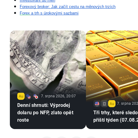
Investování do měn
Forexový broker: Jak začít cestu na měnových trzích
Forex
 a trh s úrokovými sazbami
7. srpna 2026, 20:07
7. srpna 202
Denní shrnutí: Výprodej
dolaru po NFP, zlato opět
Tři trhy, které sled
roste
příští týden (07.08