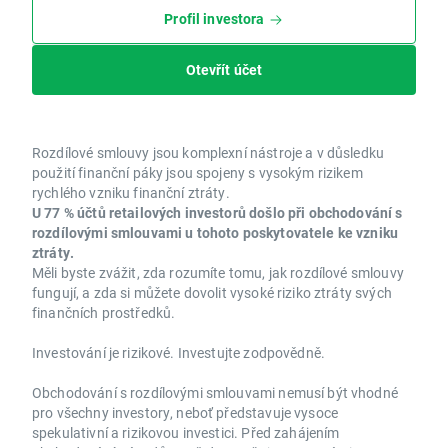
Profil investora
Otevřít účet
Rozdílové smlouvy jsou komplexní nástroje a v důsledku
použití finanční páky jsou spojeny s vysokým rizikem
rychlého vzniku finanční ztráty.
U 77 % účtů retailových investorů došlo při obchodování s
rozdílovými smlouvami u tohoto poskytovatele ke vzniku
ztráty.
Měli byste zvážit, zda rozumíte tomu, jak rozdílové smlouvy
fungují, a zda si můžete dovolit vysoké riziko ztráty svých
finančních prostředků.
Investování je rizikové. Investujte zodpovědně.
Obchodování s rozdílovými smlouvami nemusí být vhodné
pro všechny investory, neboť představuje vysoce
spekulativní a rizikovou investici. Před zahájením