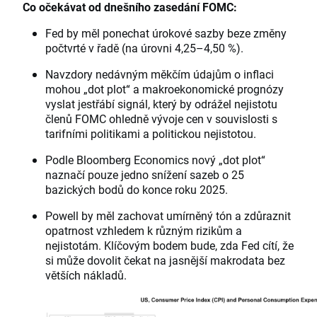
Co očekávat od dnešního zasedání FOMC:
Fed by měl ponechat úrokové sazby beze změny
počtvrté v řadě (na úrovni 4,25–4,50 %).
Navzdory nedávným měkčím údajům o inflaci
mohou „dot plot“ a makroekonomické prognózy
vyslat jestřábí signál, který by odrážel nejistotu
členů FOMC ohledně vývoje cen v souvislosti s
tarifními politikami a politickou nejistotou.
Podle Bloomberg Economics nový „dot plot“
naznačí pouze jedno snížení sazeb o 25
bazických bodů do konce roku 2025.
Powell by měl zachovat umírněný tón a zdůraznit
opatrnost vzhledem k různým rizikům a
nejistotám. Klíčovým bodem bude, zda Fed cítí, že
si může dovolit čekat na jasnější makrodata bez
větších nákladů.