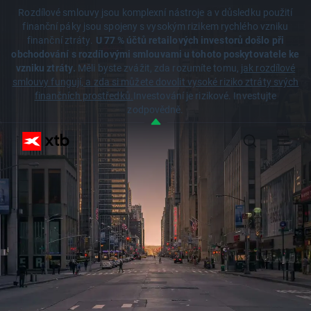
Rozdílové smlouvy jsou komplexní nástroje a v důsledku použití
finanční páky jsou spojeny s vysokým rizikem rychlého vzniku
finanční ztráty.
U 77 % účtů retailových investorů došlo při
obchodování s rozdílovými smlouvami u tohoto poskytovatele ke
vzniku ztráty.
Měli byste zvážit, zda rozumíte tomu,
jak rozdílové
smlouvy fungují, a zda si můžete dovolit vysoké riziko ztráty svých
finančních prostředků.
Investování je rizikové. Investujte
zodpovědně.