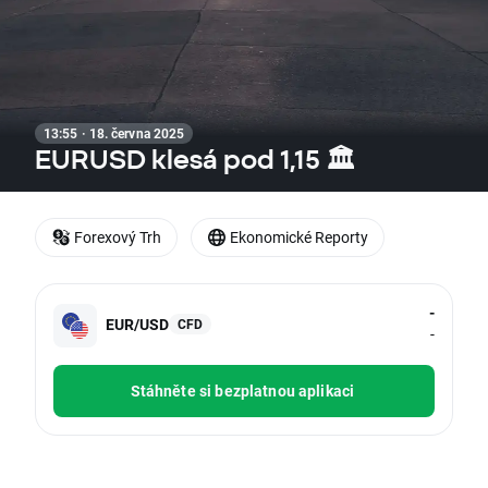
13:55 · 18. června 2025
EURUSD klesá pod 1,15 🏛️
Forexový Trh
Ekonomické Reporty
-
EUR/USD
CFD
-
Stáhněte si bezplatnou aplikaci