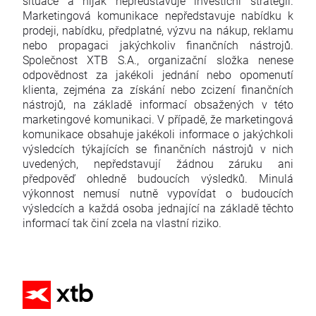
situace a nijak nepředstavuje investiční strategii.
Marketingová komunikace nepředstavuje nabídku k
prodeji, nabídku, předplatné, výzvu na nákup, reklamu
nebo propagaci jakýchkoliv finančních nástrojů.
Společnost XTB S.A., organizační složka nenese
odpovědnost za jakékoli jednání nebo opomenutí
klienta, zejména za získání nebo zcizení finančních
nástrojů, na základě informací obsažených v této
marketingové komunikaci. V případě, že marketingová
komunikace obsahuje jakékoli informace o jakýchkoli
výsledcích týkajících se finančních nástrojů v nich
uvedených, nepředstavují žádnou záruku ani
předpověď ohledně budoucích výsledků. Minulá
výkonnost nemusí nutně vypovídat o budoucích
výsledcích a každá osoba jednající na základě těchto
informací tak činí zcela na vlastní riziko.