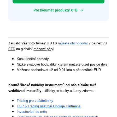
Prozkoumat produkty XTB
Zaujalo Vás toto téma?
 U XTB 
můžete obchodovat
 více než 70 
CFD
 na globální 
měnové páry
!
Konkurenční spready
Nízké swapové body, díky kterým můžete držet pozice déle
Možnost obchodovat už od 0,01 lotu a pár desítek EUR
Kromě široké nabídky instrumentů
od nás získáte také 
vzdělávací materiály
 – články, e-booky a kurzy zdarma:
Trading
 pro začátečníky
TOP 5 Trading nástrojů Ondřeje Hartmana
Investování do měn