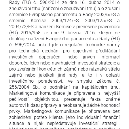
Rady (EU) č. 596/2014 ze dne 16. dubna 2014 o
zneužívání trhu (nařízení o zneužívání trhu) a o zrušení
směrnice Evropského parlamentu a Rady 2003/6/ES a
směrnic Komise 2003/124/ES, 2003/125/ES a
2004/72/ES a nařízení Komise v přenesené pravomoci
(EU) 2016/958 ze dne 9. března 2016, kterým se
doplňuje nařízení Evropského parlamentu a Rady (EU)
č. 596/2014, pokud jde o regulační technické normy
pro technická ujednání pro objektivní předkládání
investičních doporučení nebo jiných informací
doporučujících nebo navrhujících investiční strategie a
pro zveřejnění konkrétních zájmů nebo náznaků střetu
zájmů nebo jakékoli jiné rady, a to i v oblasti
investičního poradenství, ve smyslu zákona č.
256/2004 Sb., o podnikání na kapitálovém trhu.
Marketingová komunikace je připravena s nejvyšší
pečlivostí, objektivitou, prezentuje fakta známé
autorovi k datu přípravy a neobsahuje žádné hodnotící
prvky. Marketingová komunikace je připravena bez
zohlednění potřeb klienta, jeho individuální finanční
situace a nijak nepředstavuje investiční strategii.