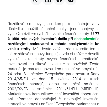
Rozdílové smlouvy jsou komplexní nástroje a v
důsledku použití finanční páky jsou spojeny s
vysokým rizikem rychlého vzniku finanční ztráty.
U 77
% účtů retailových investorů došlo při
obchodování
s
rozdílovými smlouvami u tohoto poskytovatele ke
vzniku ztráty
. Měli byste zvážit, zda rozumíte tomu,
jak rozdílové smlouvy fungují, a zda si můžete dovolit
vysoké riziko ztráty svých finančních prostředků.
Investování je rizikové. Investujte zodpovědně. Tento
materiál je marketingovou komunikací ve smyslu čl.
24 odst. 3 směrnice Evropského parlamentu a Rady
2014/65/EU ze dne 15. května 2014 o trzích
finančních nástrojů, kterou se mění směrnice
2002/92/ES a směrnice 2011/61/EU (MiFID II).
Marketingová komunikace není investiční doporučení
ani informace doporučující či navrhující investiční
strategii ve smyslu nařízení Evropského parlamentu a