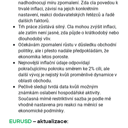
nadhodnocují míru zpomalení. Zda cla povedou k
trvalé inflaci, závisí na jejich konkrétním
nastavení, reakci dodavatelských řetězců a řadě
dalších faktorů.
Trh práce zůstává silný. Cla mohou zvýšit inflaci,
ale zatím není jasné, zda půjde o krátkodobý nebo
dlouhodobý vliv.
Očekávám zpomalení růstu v důsledku obchodní
politiky, ale i přesto nadále předpokládám, že
ekonomika letos poroste.
Nejnovější inflační údaje odpovídají
pokračujícímu pokroku směrem ke 2% cíli, ale
další vývoj je nejistý kvůli proměnlivé dynamice v
oblasti obchodu.
Pečlivě sleduji tvrdá data kvůli možným
známkám oslabení hospodářské aktivity.
Současná mírně restriktivní sazba je podle mě
vhodně nastavena pro reakci na měnící se
ekonomické podmínky.
EURUSD
– aktualizace: