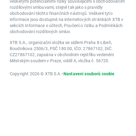
veškerými potenciálními riziky souvisejícími s obchodováním
rozdílovými smlouvami, stejně tak jako s pravidly
obchodování těchto finančních nástrojů. Veškeré tyto
informace jsou dostupné na internetových stránkách XTB v
sekcích Informace o účtech, Poučení o riziku a Podmínkách
obchodování rozdílových smluv.
XTB S.A., organizační složka se sídlem Praha 8-Libeň,
Boudníkova 2506/3, PSČ 180 00, IČO: 27867102, DIČ:
CZ27867102, zapsána v obchodním rejstříku vedeném
Městským soudem v Praze, oddíl A, vložka č. 56720.
Copyright 2026 © XTB S.A.
•
Nastavení souborů cookie