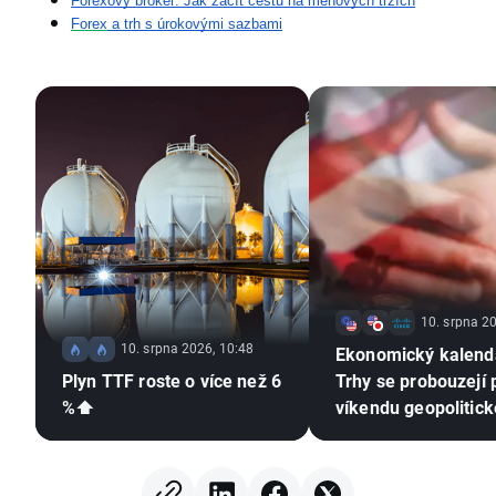
Forexový broker: Jak začít cestu na měnových trzích
Forex
 a trh s úrokovými sazbami
10. srpna 20
10. srpna 2026, 10:48
Ekonomický kalend
Plyn TTF roste o více než 6
Trhy se probouzejí 
%⬆️
víkendu geopolitic
patu 🚢