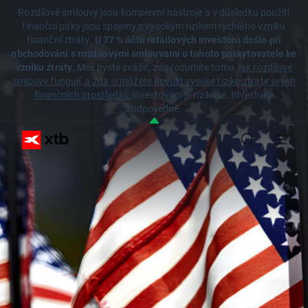
Rozdílové smlouvy jsou komplexní nástroje a v důsledku použití
finanční páky jsou spojeny s vysokým rizikem rychlého vzniku
finanční ztráty.
U 77 % účtů retailových investorů došlo při
obchodování s rozdílovými smlouvami u tohoto poskytovatele ke
vzniku ztráty.
Měli byste zvážit, zda rozumíte tomu,
jak rozdílové
smlouvy fungují, a zda si můžete dovolit vysoké riziko ztráty svých
finančních prostředků.
Investování je rizikové. Investujte
zodpovědně.