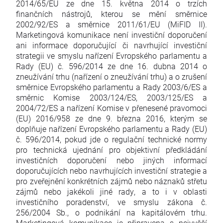
2014/65/EU ze dne 15. května 2014 o trzích
finančních nástrojů, kterou se mění směrnice
2002/92/ES a směrnice 2011/61/EU (MiFID II).
Marketingová komunikace není investiční doporučení
ani informace doporučující či navrhující investiční
strategii ve smyslu nařízení Evropského parlamentu a
Rady (EU) č. 596/2014 ze dne 16. dubna 2014 o
zneužívání trhu (nařízení o zneužívání trhu) a o zrušení
směrnice Evropského parlamentu a Rady 2003/6/ES a
směrnic Komise 2003/124/ES, 2003/125/ES a
2004/72/ES a nařízení Komise v přenesené pravomoci
(EU) 2016/958 ze dne 9. března 2016, kterým se
doplňuje nařízení Evropského parlamentu a Rady (EU)
č. 596/2014, pokud jde o regulační technické normy
pro technická ujednání pro objektivní předkládání
investičních doporučení nebo jiných informací
doporučujících nebo navrhujících investiční strategie a
pro zveřejnění konkrétních zájmů nebo náznaků střetu
zájmů nebo jakékoli jiné rady, a to i v oblasti
investičního poradenství, ve smyslu zákona č.
256/2004 Sb., o podnikání na kapitálovém trhu.
Marketingová komunikace je připravena s nejvyšší