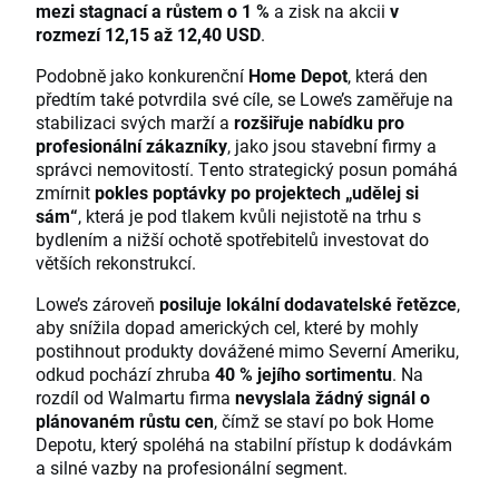
mezi stagnací a růstem o 1 %
a zisk na akcii
v
rozmezí 12,15 až 12,40 USD
.
Podobně jako konkurenční
Home Depot
, která den
předtím také potvrdila své cíle, se Lowe’s zaměřuje na
stabilizaci svých marží a
rozšiřuje nabídku pro
profesionální zákazníky
, jako jsou stavební firmy a
správci nemovitostí. Tento strategický posun pomáhá
zmírnit
pokles poptávky po projektech „udělej si
sám“
, která je pod tlakem kvůli nejistotě na trhu s
bydlením a nižší ochotě spotřebitelů investovat do
větších rekonstrukcí.
Lowe’s zároveň
posiluje lokální dodavatelské řetězce
,
aby snížila dopad amerických cel, které by mohly
postihnout produkty dovážené mimo Severní Ameriku,
odkud pochází zhruba
40 % jejího sortimentu
. Na
rozdíl od Walmartu firma
nevyslala žádný signál o
plánovaném růstu cen
, čímž se staví po bok Home
Depotu, který spoléhá na stabilní přístup k dodávkám
a silné vazby na profesionální segment.