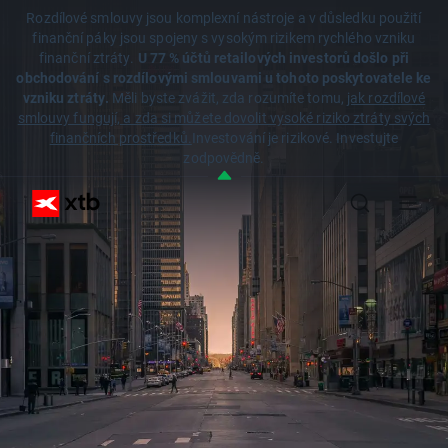
Rozdílové smlouvy jsou komplexní nástroje a v důsledku použití
finanční páky jsou spojeny s vysokým rizikem rychlého vzniku
finanční ztráty.
U 77 % účtů retailových investorů došlo při
obchodování s rozdílovými smlouvami u tohoto poskytovatele ke
vzniku ztráty.
Měli byste zvážit, zda rozumíte tomu,
jak rozdílové
smlouvy fungují, a zda si můžete dovolit vysoké riziko ztráty svých
finančních prostředků.
Investování je rizikové. Investujte
zodpovědně.