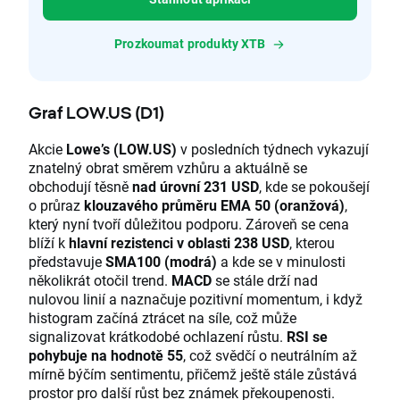
Prozkoumat produkty XTB
Graf LOW.US (D1)
Akcie
Lowe’s (LOW.US)
v posledních týdnech vykazují
znatelný obrat směrem vzhůru a aktuálně se
obchodují těsně
nad úrovní 231 USD
, kde se pokoušejí
o průraz
klouzavého průměru EMA 50 (oranžová)
,
který nyní tvoří důležitou podporu. Zároveň se cena
blíží k
hlavní rezistenci v oblasti 238 USD
, kterou
představuje
SMA100 (modrá)
a kde se v minulosti
několikrát otočil trend.
MACD
se stále drží nad
nulovou linií a naznačuje pozitivní momentum, i když
histogram začíná ztrácet na síle, což může
signalizovat krátkodobé ochlazení růstu.
RSI se
pohybuje na hodnotě 55
, což svědčí o neutrálním až
mírně býčím sentimentu, přičemž ještě stále zůstává
prostor pro další růst bez známek překoupenosti.