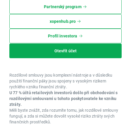
Partnerský program
xopenhub.pro
Profil investora
Otevřít účet
Rozdílové smlouvy jsou komplexní nástroje a v důsledku
použití finanční páky jsou spojeny s vysokým rizikem
rychlého vzniku finanční ztráty.
U 77 % účtů retailových investorů došlo při obchodování s
rozdílovými smlouvami u tohoto poskytovatele ke vzniku
ztráty.
Měli byste zvážit, zda rozumíte tomu, jak rozdílové smlouvy
fungují, a zda si můžete dovolit vysoké riziko ztráty svých
finančních prostředků.