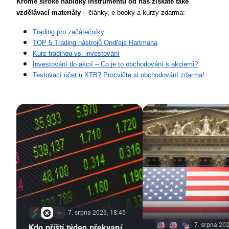
Kromě široké nabídky instrumentů od nás získáte také 
vzdělávací materiály 
– články, e-booky a kurzy zdarma:
Trading
 pro začátečníky
TOP 5 Trading nástrojů Ondřeje Hartmana
Kurz tradingu vs. investování
Investování do akcií – Co je to 
obchodování
 s akciemi?
Testovací účet u XTB? Procvičte si obchodování zdarma!
7. srpna 2026, 18:45
7. srpna 202
Kdo příští týden překvapí