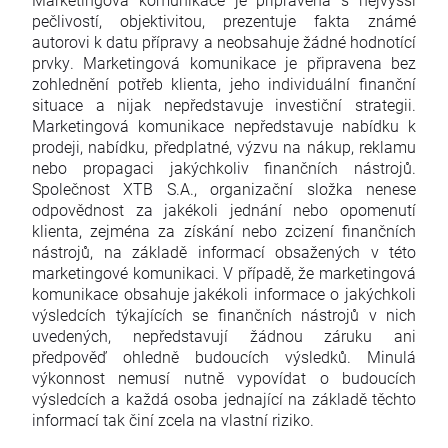
pečlivostí, objektivitou, prezentuje fakta známé
autorovi k datu přípravy a neobsahuje žádné hodnotící
prvky. Marketingová komunikace je připravena bez
zohlednění potřeb klienta, jeho individuální finanční
situace a nijak nepředstavuje investiční strategii.
Marketingová komunikace nepředstavuje nabídku k
prodeji, nabídku, předplatné, výzvu na nákup, reklamu
nebo propagaci jakýchkoliv finančních nástrojů.
Společnost XTB S.A., organizační složka nenese
odpovědnost za jakékoli jednání nebo opomenutí
klienta, zejména za získání nebo zcizení finančních
nástrojů, na základě informací obsažených v této
marketingové komunikaci. V případě, že marketingová
komunikace obsahuje jakékoli informace o jakýchkoli
výsledcích týkajících se finančních nástrojů v nich
uvedených, nepředstavují žádnou záruku ani
předpověď ohledně budoucích výsledků. Minulá
výkonnost nemusí nutně vypovídat o budoucích
výsledcích a každá osoba jednající na základě těchto
informací tak činí zcela na vlastní riziko.