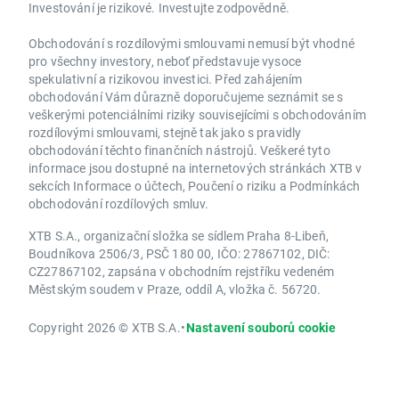
Investování je rizikové. Investujte zodpovědně.
Obchodování s rozdílovými smlouvami nemusí být vhodné
pro všechny investory, neboť představuje vysoce
spekulativní a rizikovou investici. Před zahájením
obchodování Vám důrazně doporučujeme seznámit se s
veškerými potenciálními riziky souvisejícími s obchodováním
rozdílovými smlouvami, stejně tak jako s pravidly
obchodování těchto finančních nástrojů. Veškeré tyto
informace jsou dostupné na internetových stránkách XTB v
sekcích Informace o účtech, Poučení o riziku a Podmínkách
obchodování rozdílových smluv.
XTB S.A., organizační složka se sídlem Praha 8-Libeň,
Boudníkova 2506/3, PSČ 180 00, IČO: 27867102, DIČ:
CZ27867102, zapsána v obchodním rejstříku vedeném
Městským soudem v Praze, oddíl A, vložka č. 56720.
Copyright 2026 © XTB S.A.
•
Nastavení souborů cookie