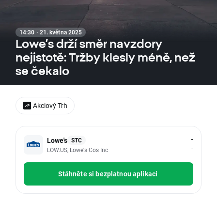
14:30 · 21. května 2025
Lowe’s drží směr navzdory
nejistotě: Tržby klesly méně, než
se čekalo
Akciový Trh
-
Lowe's
STC
-
LOW.US, Lowe's Cos Inc
Stáhněte si bezplatnou aplikaci