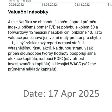
Valuační násobky
Akcie Netflixu se obchodují s prémií oproti průměru
indexu, přičemž poměr P/E se pohybuje kolem 50 a
forwardový 12měsíční násobek činí přibližně 40. Tato
valuace ponechává jen velmi malý prostor pro chybu
— i „silný“ výsledkový report nemusí stačit k
výraznějšímu růstu akcií. Na druhou stranu však
příběh dlouhodobé tvorby hodnoty podporují silná
alokace kapitálu, rostoucí ROIC (návratnost
investovaného kapitálu) a klesající WACC (vážené
průměrné náklady kapitálu).