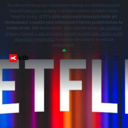
Rozdílové smlouvy jsou komplexní nástroje a v důsledku použití
finanční páky jsou spojeny s vysokým rizikem rychlého vzniku
finanční ztráty.
U 77 % účtů retailových investorů došlo při
obchodování s rozdílovými smlouvami u tohoto poskytovatele ke
vzniku ztráty.
Měli byste zvážit, zda rozumíte tomu,
jak rozdílové
smlouvy fungují, a zda si můžete dovolit vysoké riziko ztráty svých
finančních prostředků.
Investování je rizikové. Investujte
zodpovědně.