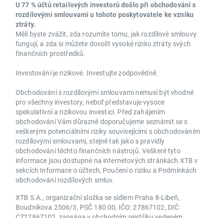
U 77 % účtů retailových investorů došlo při obchodování s
rozdílovými smlouvami u tohoto poskytovatele ke vzniku
ztráty.
Měli byste zvážit, zda rozumíte tomu, jak rozdílové smlouvy
fungují, a zda si můžete dovolit vysoké riziko ztráty svých
finančních prostředků.
Investování je rizikové. Investujte zodpovědně.
Obchodování s rozdílovými smlouvami nemusí být vhodné
pro všechny investory, neboť představuje vysoce
spekulativní a rizikovou investici. Před zahájením
obchodování Vám důrazně doporučujeme seznámit se s
veškerými potenciálními riziky souvisejícími s obchodováním
rozdílovými smlouvami, stejně tak jako s pravidly
obchodování těchto finančních nástrojů. Veškeré tyto
informace jsou dostupné na internetových stránkách XTB v
sekcích Informace o účtech, Poučení o riziku a Podmínkách
obchodování rozdílových smluv.
XTB S.A., organizační složka se sídlem Praha 8-Libeň,
Boudníkova 2506/3, PSČ 180 00, IČO: 27867102, DIČ:
CZ27867102, zapsána v obchodním rejstříku vedeném