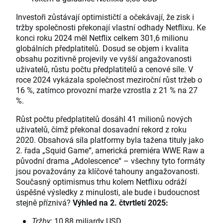
Investoři zůstávají optimističtí a očekávají, že zisk i
tržby společnosti překonají vlastní odhady Netflixu. Ke
konci roku 2024 měl Netflix celkem 301,6 milionu
globálních předplatitelů. Dosud se objem i kvalita
obsahu pozitivně projevily ve vyšší angažovanosti
uživatelů, růstu počtu předplatitelů a cenové síle. V
roce 2024 vykázala společnost meziroční růst tržeb o
16 %, zatímco provozní marže vzrostla z 21 % na 27
%.
Růst počtu předplatitelů dosáhl 41 milionů nových
uživatelů, čímž překonal dosavadní rekord z roku
2020. Obsahová síla platformy byla tažena tituly jako
2. řada „Squid Game“, americká premiéra WWE Raw a
původní drama „Adolescence“ – všechny tyto formáty
jsou považovány za klíčové tahouny angažovanosti.
Současný optimismus trhu kolem Netflixu odráží
úspěšné výsledky z minulosti, ale bude i budoucnost
stejně příznivá?
Výhled na 2. čtvrtletí 2025:
Tržby:
10,88 miliardy USD