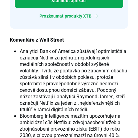
Stáhnout aplikaci
Prozkoumat produkty XTB
Komentáře z Wall Street
Analytici Bank of America zůstávají optimističtí a
označují Netflix za jednu z nejodolnějších
mediálních společností v období zvýšené
volatility. Tvrdí, že poptávka po zábavním obsahu
zůstává silná i v obdobích poklesu, protože
spotřebitelé pravděpodobně výrazně neomezí
cenově dostupnou domácí zábavu. Podobný
názor zastávají i analytici Raymond James, kteří
označují Netflix za jeden z „nejdefenzivnějších
titulů“ v rámci digitálních médií.
Bloomberg Intelligence mezitím upozorňuje na
ambiciózní cíle Netflixu: zdvojnásobení tržeb a
ztrojnásobení provozního zisku (EBIT) do roku
2030, s cílovou provozní marží na úrovni 40 %.