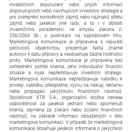
investičních doporučení nebo jiných informací
doporučujících nebo navrhujících investiční strategie a
pro zveřejnění konkrétních zájmů nebo náznaků střetu
zájmů nebo jakékoli jiné rady, a to i v oblasti
investičního poradenství, ve smyslu zákona č.
256/2004 Sb., o podnikání na kapitálovém trhu.
Marketingová komunikace je připravena s nejvyšší
pečlivostí, objektivitou, prezentuje fakta známé
autorovi k datu přípravy a neobsahuje žádné hodnotící
prvky. Marketingová komunikace je připravena bez
zohlednění potřeb klienta, jeho individuální finanční
situace a nijak nepředstavuje investiční strategii.
Marketingová komunikace nepředstavuje nabídku k
prodeji, nabídku, předplatné, výzvu na nákup, reklamu
nebo propagaci jakýchkoliv finančních nástrojů.
Společnost XTB S.A., organizační složka nenese
odpovědnost za jakékoli jednání nebo opomenutí
klienta, zejména za získání nebo zcizení finančních
nástrojů, na základě informací obsažených v této
marketingové komunikaci. V případě, že marketingová
komunikace obsahuje jakékoli informace o jakýchkoli