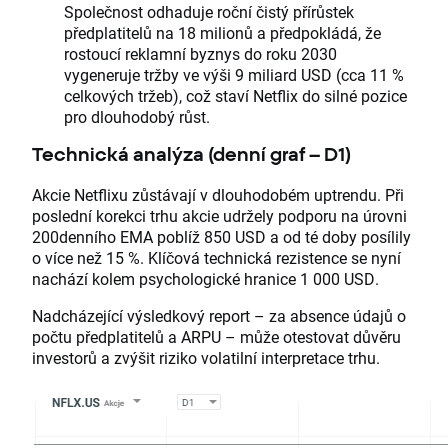
Společnost odhaduje roční čistý přírůstek
předplatitelů na 18 milionů a předpokládá, že
rostoucí reklamní byznys do roku 2030
vygeneruje tržby ve výši 9 miliard USD (cca 11 %
celkových tržeb), což staví Netflix do silné pozice
pro dlouhodobý růst.
Technická analýza (denní graf – D1)
Akcie Netflixu zůstávají v dlouhodobém uptrendu. Při
poslední korekci trhu akcie udržely podporu na úrovni
200denního EMA poblíž 850 USD a od té doby posílily
o více než 15 %. Klíčová technická rezistence se nyní
nachází kolem psychologické hranice 1 000 USD.
Nadcházející výsledkový report – za absence údajů o
počtu předplatitelů a ARPU – může otestovat důvěru
investorů a zvýšit riziko volatilní interpretace trhu.