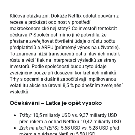
Klíčová otázka zní: Dokáže Netflix odolat obavám z
recese a prokázat odolnost v prostředí
makroekonomické nejistoty? Co investoři tentokrát
očekávají? Společnost mimo jiné potvrdila, že
přestane zveřejňovat čtvrtletní údaje o růstu počtu
předplatitelů a ARPU (průměrný výnos na uživatele).
To znamená nižší transparentnost u hlavních metrik
růstu a větší tlak na interpretaci výsledků ze strany
investorů. Podle společnosti budou tyto údaje
zveřejněny pouze při dosažení konkrétních milníků.
Trhy s opcemi aktuálně započítávají implikovanou
volatilitu akcie na úrovni 8,5 % po dnešním zveřejnění
výsledků.
Očekávání – Laťka je opět vysoko
Tržby:
10,5 miliardy USD vs. 9,37 miliardy USD
před rokem a odhad Netflixu 10,42 miliardy USD
Zisk na akcii (EPS):
5,68 USD vs. 5,28 USD před
rokem a guidance Netflixu 5,58 USD