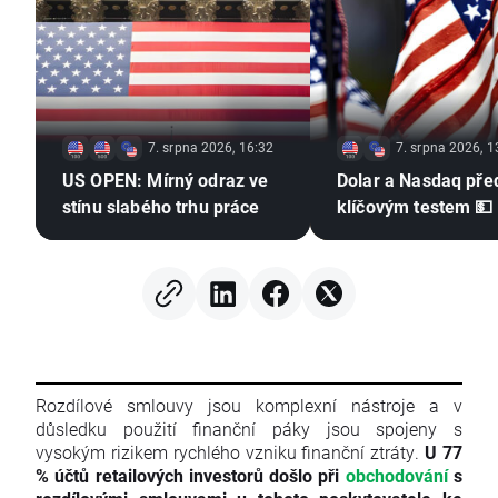
7. srpna 2026, 16:32
7. srpna 2026, 1
US OPEN: Mírný odraz ve
Dolar a Nasdaq pře
stínu slabého trhu práce
klíčovým testem 💵
Rozdílové smlouvy jsou komplexní nástroje a v
důsledku použití finanční páky jsou spojeny s
vysokým rizikem rychlého vzniku finanční ztráty.
U 77
% účtů retailových investorů došlo při
obchodování
s