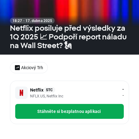
18:27 · 17. dubna 2025
Netflix posiluje před výsledky za
1Q 2025 📈 Podpoří report náladu
na Wall Street? 🗽
Akciový Trh
-
Netflix
STC
-
NFLX.US, Netflix Inc
Stáhněte si bezplatnou aplikaci