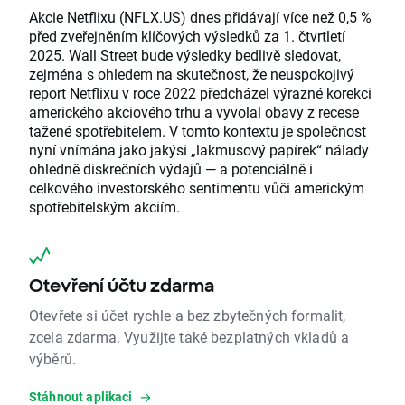
Akcie
Netflixu (NFLX.US) dnes přidávají více než 0,5 %
před zveřejněním klíčových výsledků za 1. čtvrtletí
2025. Wall Street bude výsledky bedlivě sledovat,
zejména s ohledem na skutečnost, že neuspokojivý
report Netflixu v roce 2022 předcházel výrazné korekci
amerického akciového trhu a vyvolal obavy z recese
tažené spotřebitelem. V tomto kontextu je společnost
nyní vnímána jako jakýsi „lakmusový papírek“ nálady
ohledně diskrečních výdajů — a potenciálně i
celkového investorského sentimentu vůči americkým
spotřebitelským akciím.
Otevření účtu zdarma
Otevřete si účet rychle a bez zbytečných formalit,
zcela zdarma. Využijte také bezplatných vkladů a
výběrů.
Stáhnout aplikaci