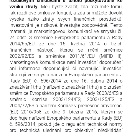
rozdílovými smlouvami u tohoto poskytovatele ke
vzniku ztráty
. Měli byste zvážit, zda rozumíte tomu,
jak rozdílové smlouvy fungují, a zda si můžete dovolit
vysoké riziko ztráty svých finančních prostředků.
Investování je rizikové. Investujte zodpovědně. Tento
materiál je marketingovou komunikací ve smyslu čl.
24 odst. 3 směrnice Evropského parlamentu a Rady
2014/65/EU ze dne 15. května 2014 o trzích
finančních nástrojů, kterou se mění směrnice
2002/92/ES a směrnice 2011/61/EU (MiFID II).
Marketingová komunikace není investiční doporučení
ani informace doporučující či navrhující investiční
strategii ve smyslu nařízení Evropského parlamentu a
Rady (EU) č. 596/2014 ze dne 16. dubna 2014 o
zneužívání trhu (nařízení o zneužívání trhu) a o zrušení
směrnice Evropského parlamentu a Rady 2003/6/ES a
směrnic Komise 2003/124/ES, 2003/125/ES a
2004/72/ES a nařízení Komise v přenesené pravomoci
(EU) 2016/958 ze dne 9. března 2016, kterým se
doplňuje nařízení Evropského parlamentu a Rady (EU)
č. 596/2014, pokud jde o regulační technické normy
pro technická ujednání pro objektivní předkládání