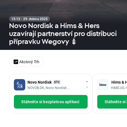
15:13 · 29. dubna 2025
Novo Nordisk a Hims & Hers
uzavírají partnerství pro distribuci
přípravku Wegovy 💉
Akciový Trh
-
Novo Nordisk
Hims & H
STC
-
NOVOB.DK, Novo Nordisk A/S
HIMS.US, 
Stáhněte si bezplatnou aplikaci
Stáhněte si