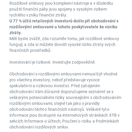
Rozdílové smlouvy jsou komplexní nástroje a v důsledku
použití finanční páky jsou spojeny s vysokým rizikem
rychlého vzniku finanční ztráty.
U 77 % účtů retailových investorů došlo při obchodování s
rozdílovými smlouvami u tohoto poskytovatele ke vzniku
ztráty.
Měli byste zvážit, zda rozumíte tomu, jak rozdílové smlouvy
fungují, a zda si můžete dovolit vysoké riziko ztráty svých
finančních prostředků.
Investování je rizikové. Investujte zodpovědně.
Obchodování s rozdílovými smlouvami nemusí být vhodné
pro všechny investory, neboť představuje vysoce
spekulativní a rizikovou investici. Před zahájením
obchodování Vám důrazně doporučujeme seznámit se s
veškerými potenciálními riziky souvisejícími s obchodováním
rozdílovými smlouvami, stejně tak jako s pravidly
obchodování těchto finančních nástrojů. Veškeré tyto
informace jsou dostupné na internetových stránkách XTB v
sekcích Informace o účtech, Poučení o riziku a Podmínkách
obchodování rozdílových smluv.