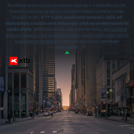
Rozdílové smlouvy jsou komplexní nástroje a v důsledku použití
finanční páky jsou spojeny s vysokým rizikem rychlého vzniku
finanční ztráty.
U 77 % účtů retailových investorů došlo při
obchodování s rozdílovými smlouvami u tohoto poskytovatele ke
vzniku ztráty.
Měli byste zvážit, zda rozumíte tomu,
jak rozdílové
smlouvy fungují, a zda si můžete dovolit vysoké riziko ztráty svých
finančních prostředků.
Investování je rizikové. Investujte
zodpovědně.