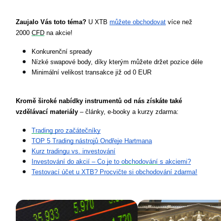
Zaujalo Vás toto téma?
 U XTB 
můžete obchodovat
 více než 
2000 
CFD
 na akcie!
Konkurenční spready
Nízké swapové body, díky kterým můžete držet pozice déle
Minimální velikost transakce již od 0 EUR
Kromě široké nabídky instrumentů od nás získáte také 
vzdělávací materiály 
– články, e-booky a kurzy zdarma:
Trading
 pro začátečníky
TOP 5 Trading nástrojů Ondřeje Hartmana
Kurz tradingu vs. investování
Investování do akcií – Co je to 
obchodování
 s akciemi?
Testovací účet u XTB? Procvičte si obchodování zdarma!