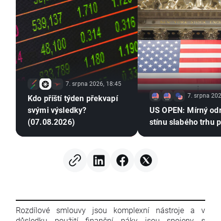
7. srpna 2026, 18:45
7. srpna 202
Kdo příští týden překvapí
svými výsledky?
US OPEN: Mírný od
(07.08.2026)
stínu slabého trhu 
Rozdílové smlouvy jsou komplexní nástroje a v
důsledku použití finanční páky jsou spojeny s