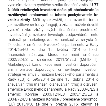
vysokým rizikem rychlého vzniku finanční ztráty.
U 77
% účtů retailových investorů došlo při obchodování s
rozdílovými smlouvami u tohoto poskytovatele ke
vzniku ztráty
. Měli byste zvážit, zda rozumíte tomu,
jak rozdílové smlouvy fungují, a zda si můžete dovolit
vysoké riziko ztráty svých finančních prostředků.
Investování je rizikové. Investujte zodpovědně. Tento
materiál je marketingovou komunikací ve smyslu čl.
24 odst. 3 směrnice Evropského parlamentu a Rady
2014/65/EU ze dne 15. května 2014 o trzích
finančních nástrojů, kterou se mění směrnice
2002/92/ES a směrnice 2011/61/EU (MiFID II).
Marketingová komunikace není investiční doporučení
ani informace doporučující či navrhující investiční
strategii ve smyslu nařízení Evropského parlamentu a
Rady (EU) č. 596/2014 ze dne 16. dubna 2014 o
zneužívání trhu (nařízení o zneužívání trhu) a o zrušení
směrnice Evropského parlamentu a Rady 2003/6/ES a
směrnic Komise 2003/124/ES, 2003/125/ES a
2004/72/ES a nařízení Komise v přenesené pravomoci
(EU) 2016/958 ze dne 9. března 2016, kterým se