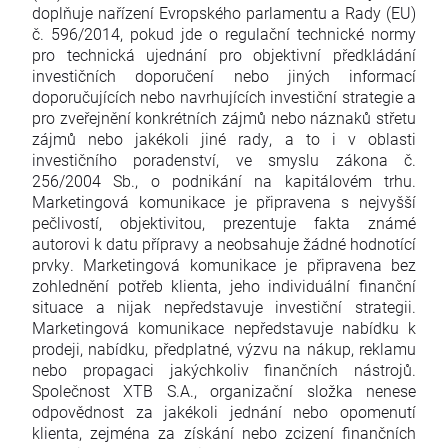
doplňuje nařízení Evropského parlamentu a Rady (EU)
č. 596/2014, pokud jde o regulační technické normy
pro technická ujednání pro objektivní předkládání
investičních doporučení nebo jiných informací
doporučujících nebo navrhujících investiční strategie a
pro zveřejnění konkrétních zájmů nebo náznaků střetu
zájmů nebo jakékoli jiné rady, a to i v oblasti
investičního poradenství, ve smyslu zákona č.
256/2004 Sb., o podnikání na kapitálovém trhu.
Marketingová komunikace je připravena s nejvyšší
pečlivostí, objektivitou, prezentuje fakta známé
autorovi k datu přípravy a neobsahuje žádné hodnotící
prvky. Marketingová komunikace je připravena bez
zohlednění potřeb klienta, jeho individuální finanční
situace a nijak nepředstavuje investiční strategii.
Marketingová komunikace nepředstavuje nabídku k
prodeji, nabídku, předplatné, výzvu na nákup, reklamu
nebo propagaci jakýchkoliv finančních nástrojů.
Společnost XTB S.A., organizační složka nenese
odpovědnost za jakékoli jednání nebo opomenutí
klienta, zejména za získání nebo zcizení finančních