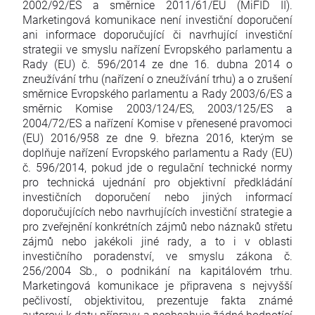
2002/92/ES a směrnice 2011/61/EU (MiFID II).
Marketingová komunikace není investiční doporučení
ani informace doporučující či navrhující investiční
strategii ve smyslu nařízení Evropského parlamentu a
Rady (EU) č. 596/2014 ze dne 16. dubna 2014 o
zneužívání trhu (nařízení o zneužívání trhu) a o zrušení
směrnice Evropského parlamentu a Rady 2003/6/ES a
směrnic Komise 2003/124/ES, 2003/125/ES a
2004/72/ES a nařízení Komise v přenesené pravomoci
(EU) 2016/958 ze dne 9. března 2016, kterým se
doplňuje nařízení Evropského parlamentu a Rady (EU)
č. 596/2014, pokud jde o regulační technické normy
pro technická ujednání pro objektivní předkládání
investičních doporučení nebo jiných informací
doporučujících nebo navrhujících investiční strategie a
pro zveřejnění konkrétních zájmů nebo náznaků střetu
zájmů nebo jakékoli jiné rady, a to i v oblasti
investičního poradenství, ve smyslu zákona č.
256/2004 Sb., o podnikání na kapitálovém trhu.
Marketingová komunikace je připravena s nejvyšší
pečlivostí, objektivitou, prezentuje fakta známé
autorovi k datu přípravy a neobsahuje žádné hodnotící