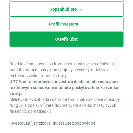
xopenhub.pro
Profil investora
Otevřít účet
Rozdílové smlouvy jsou komplexní nástroje a v důsledku
použití finanční páky jsou spojeny s vysokým rizikem
rychlého vzniku finanční ztráty.
U 77 % účtů retailových investorů došlo při obchodování s
rozdílovými smlouvami u tohoto poskytovatele ke vzniku
ztráty.
Měli byste zvážit, zda rozumíte tomu, jak rozdílové smlouvy
fungují, a zda si můžete dovolit vysoké riziko ztráty svých
finančních prostředků.
Investování je rizikové. Investujte zodpovědně.