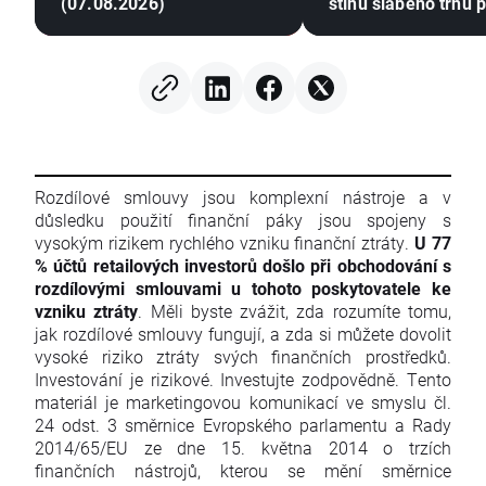
(07.08.2026)
stínu slabého trhu 
Rozdílové smlouvy jsou komplexní nástroje a v
důsledku použití finanční páky jsou spojeny s
vysokým rizikem rychlého vzniku finanční ztráty.
U 77
% účtů retailových investorů došlo při obchodování s
rozdílovými smlouvami u tohoto poskytovatele ke
vzniku ztráty
. Měli byste zvážit, zda rozumíte tomu,
jak rozdílové smlouvy fungují, a zda si můžete dovolit
vysoké riziko ztráty svých finančních prostředků.
Investování je rizikové. Investujte zodpovědně. Tento
materiál je marketingovou komunikací ve smyslu čl.
24 odst. 3 směrnice Evropského parlamentu a Rady
2014/65/EU ze dne 15. května 2014 o trzích
finančních nástrojů, kterou se mění směrnice