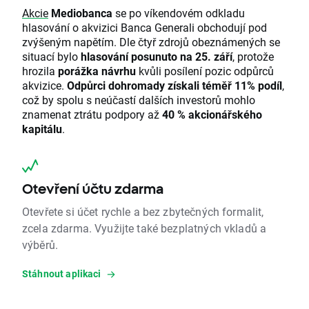
Akcie
Mediobanca
se po víkendovém odkladu
hlasování o akvizici Banca Generali obchodují pod
zvýšeným napětím. Dle čtyř zdrojů obeznámených se
situací bylo
hlasování posunuto na 25. září
, protože
hrozila
porážka návrhu
kvůli posílení pozic odpůrců
akvizice.
Odpůrci dohromady získali téměř 11% podíl
,
což by spolu s neúčastí dalších investorů mohlo
znamenat ztrátu podpory až
40 % akcionářského
kapitálu
.
Otevření účtu zdarma
Otevřete si účet rychle a bez zbytečných formalit,
zcela zdarma. Využijte také bezplatných vkladů a
výběrů.
Stáhnout aplikaci