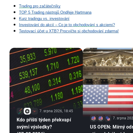
Trading
 pro začátečníky
TOP 5 Trading nástrojů Ondřeje Hartmana
Kurz tradingu vs. investování
Investování do akcií – Co je to 
obchodování
 s akciemi?
Testovací účet u XTB? Procvičte si obchodování zdarma!
7. srpna 2026, 18:45
7. srpna 202
Kdo příští týden překvapí
svými výsledky?
US OPEN: Mírný od