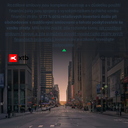
Rozdílové smlouvy jsou komplexní nástroje a v důsledku použití
finanční páky jsou spojeny s vysokým rizikem rychlého vzniku
finanční ztráty.
U 77 % účtů retailových investorů došlo při
obchodování s rozdílovými smlouvami u tohoto poskytovatele ke
vzniku ztráty.
Měli byste zvážit, zda rozumíte tomu,
jak rozdílové
smlouvy fungují, a zda si můžete dovolit vysoké riziko ztráty svých
finančních prostředků.
Investování je rizikové. Investujte
zodpovědně.