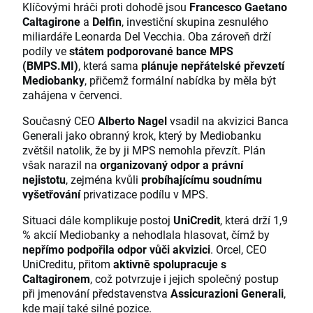
Klíčovými hráči proti dohodě jsou
Francesco Gaetano
Caltagirone
a
Delfin
, investiční skupina zesnulého
miliardáře Leonarda Del Vecchia. Oba zároveň drží
podíly ve
státem podporované bance MPS
(BMPS.MI)
, která sama
plánuje nepřátelské převzetí
Mediobanky
, přičemž formální nabídka by měla být
zahájena v červenci.
Současný CEO
Alberto Nagel
vsadil na akvizici Banca
Generali jako obranný krok, který by Mediobanku
zvětšil natolik, že by ji MPS nemohla převzít. Plán
však narazil na
organizovaný odpor a právní
nejistotu
, zejména kvůli
probíhajícímu soudnímu
vyšetřování
privatizace podílu v MPS.
Situaci dále komplikuje postoj
UniCredit
, která drží 1,9
% akcií Mediobanky a nehodlala hlasovat, čímž by
nepřímo podpořila odpor vůči akvizici
. Orcel, CEO
UniCreditu, přitom
aktivně spolupracuje s
Caltagironem
, což potvrzuje i jejich společný postup
při jmenování představenstva
Assicurazioni Generali
,
kde mají také silné pozice.