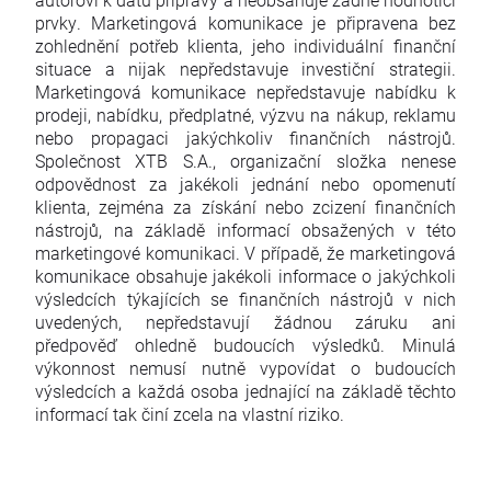
prvky. Marketingová komunikace je připravena bez
zohlednění potřeb klienta, jeho individuální finanční
situace a nijak nepředstavuje investiční strategii.
Marketingová komunikace nepředstavuje nabídku k
prodeji, nabídku, předplatné, výzvu na nákup, reklamu
nebo propagaci jakýchkoliv finančních nástrojů.
Společnost XTB S.A., organizační složka nenese
odpovědnost za jakékoli jednání nebo opomenutí
klienta, zejména za získání nebo zcizení finančních
nástrojů, na základě informací obsažených v této
marketingové komunikaci. V případě, že marketingová
komunikace obsahuje jakékoli informace o jakýchkoli
výsledcích týkajících se finančních nástrojů v nich
uvedených, nepředstavují žádnou záruku ani
předpověď ohledně budoucích výsledků. Minulá
výkonnost nemusí nutně vypovídat o budoucích
výsledcích a každá osoba jednající na základě těchto
informací tak činí zcela na vlastní riziko.