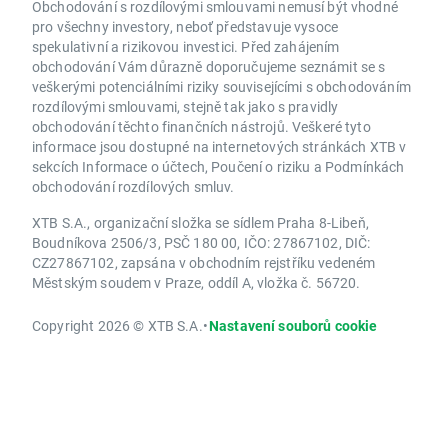
Obchodování s rozdílovými smlouvami nemusí být vhodné
pro všechny investory, neboť představuje vysoce
spekulativní a rizikovou investici. Před zahájením
obchodování Vám důrazně doporučujeme seznámit se s
veškerými potenciálními riziky souvisejícími s obchodováním
rozdílovými smlouvami, stejně tak jako s pravidly
obchodování těchto finančních nástrojů. Veškeré tyto
informace jsou dostupné na internetových stránkách XTB v
sekcích Informace o účtech, Poučení o riziku a Podmínkách
obchodování rozdílových smluv.
XTB S.A., organizační složka se sídlem Praha 8-Libeň,
Boudníkova 2506/3, PSČ 180 00, IČO: 27867102, DIČ:
CZ27867102, zapsána v obchodním rejstříku vedeném
Městským soudem v Praze, oddíl A, vložka č. 56720.
Copyright 2026 © XTB S.A.
•
Nastavení souborů cookie