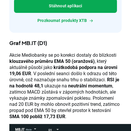
Stáhnout aplikaci
Prozkoumat produkty XTB
Graf MB.IT (D1)
Akcie Mediobanky se po korekci dostaly do blízkosti
klouzavého průměru EMA 50 (oranžová)
, který
aktuálně působí jako
krátkodobá podpora na úrovni
19,06 EUR
. V poslední seanci došlo k odrazu od této
úrovně, což naznačuje snahu trhu o stabilizaci.
RSI je
na hodnotě 48,1
ukazuje na
neutrální momentum
,
zatímco MACD zůstává v záporných hodnotách, ale
vykazuje známky zpomalování poklesu. Prolomení
nad 20 EUR by mohlo obnovit pozitivní trend, zatímco
propad pod EMA 50 by otevřel prostor k testování
SMA 100 poblíž 17,73 EUR
.