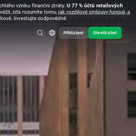
hlého vzniku finanční ztráty.
U 77 % účtů retailových
vážit, zda rozumíte tomu,
jak rozdílové smlouvy fungují, a
zikové. Investujte zodpovědně.
Přihlášení
Otevřít účet