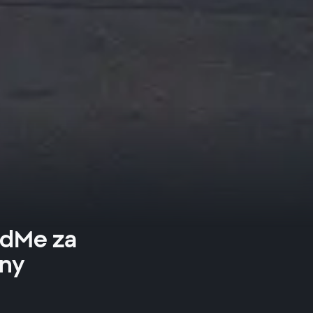
ndMe za
ony