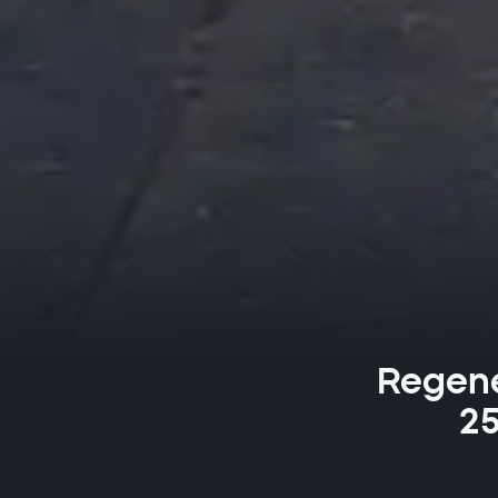
Regene
25