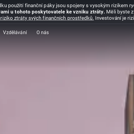
ku použití finanční páky jsou spojeny s vysokým rizikem ryc
ami u tohoto poskytovatele ke vzniku ztráty.
Měli byste z
riziko ztráty svých finančních prostředků.
Investování je ri
Vzdělávání
O nás