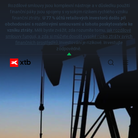
Rozdílové smlouvy jsou komplexní nástroje a v důsledku použití
finanční páky jsou spojeny s vysokým rizikem rychlého vzniku
finanční ztráty.
U 77 % účtů retailových investorů došlo při
obchodování s rozdílovými smlouvami u tohoto poskytovatele ke
vzniku ztráty.
Měli byste zvážit, zda rozumíte tomu,
jak rozdílové
smlouvy fungují, a zda si můžete dovolit vysoké riziko ztráty svých
finančních prostředků.
Investování je rizikové. Investujte
zodpovědně.