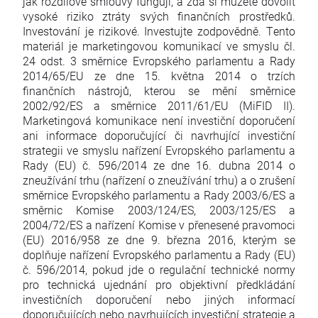
jak rozdílové smlouvy fungují, a zda si můžete dovolit
vysoké riziko ztráty svých finančních prostředků.
Investování je rizikové. Investujte zodpovědně. Tento
materiál je marketingovou komunikací ve smyslu čl.
24 odst. 3 směrnice Evropského parlamentu a Rady
2014/65/EU ze dne 15. května 2014 o trzích
finančních nástrojů, kterou se mění směrnice
2002/92/ES a směrnice 2011/61/EU (MiFID II).
Marketingová komunikace není investiční doporučení
ani informace doporučující či navrhující investiční
strategii ve smyslu nařízení Evropského parlamentu a
Rady (EU) č. 596/2014 ze dne 16. dubna 2014 o
zneužívání trhu (nařízení o zneužívání trhu) a o zrušení
směrnice Evropského parlamentu a Rady 2003/6/ES a
směrnic Komise 2003/124/ES, 2003/125/ES a
2004/72/ES a nařízení Komise v přenesené pravomoci
(EU) 2016/958 ze dne 9. března 2016, kterým se
doplňuje nařízení Evropského parlamentu a Rady (EU)
č. 596/2014, pokud jde o regulační technické normy
pro technická ujednání pro objektivní předkládání
investičních doporučení nebo jiných informací
doporučujících nebo navrhujících investiční strategie a