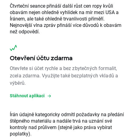
Čtvrteční seance přináší další růst cen ropy kvůli
obavám nejen ohledně vyhlídek na mír mezi USA a
Íránem, ale také ohledně trvanlivosti příměří.
Nejnovější vlna zpráv přináší více důvodů k obavám
než odpovědí.
Otevření účtu zdarma
Otevřete si účet rychle a bez zbytečných formalit,
zcela zdarma. Využijte také bezplatných vkladů a
výběrů.
Stáhnout aplikaci
Írán údajně kategoricky odmítl požadavky na předání
štěpného materiálu a nadále trvá na uznání své
kontroly nad průlivem (stejně jako práva vybírat
poplatky).