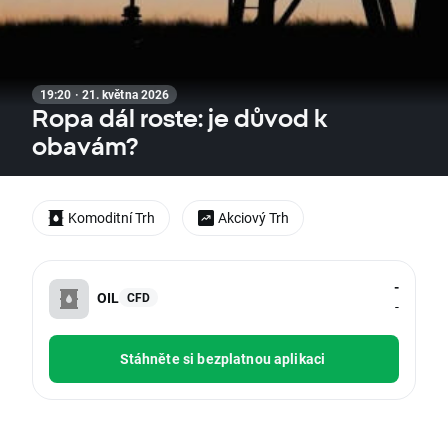
19:20 · 21. května 2026
Ropa dál roste: je důvod k
obavám?
Komoditní Trh
Akciový Trh
-
OIL
CFD
-
Stáhněte si bezplatnou aplikaci