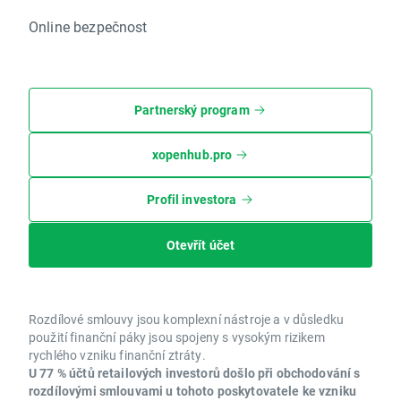
Online bezpečnost
Partnerský program
xopenhub.pro
Profil investora
Otevřít účet
Rozdílové smlouvy jsou komplexní nástroje a v důsledku
použití finanční páky jsou spojeny s vysokým rizikem
rychlého vzniku finanční ztráty.
U 77 % účtů retailových investorů došlo při obchodování s
rozdílovými smlouvami u tohoto poskytovatele ke vzniku