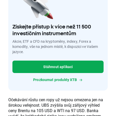
Získejte přístup k více než 11 500
investičním instrumentům
Akcie, ETF a CFD na kryptoměny, indexy, Forex a
komodity, vše na jednom místě, k dispozici ve Vašem
jazyce.
Stáhnout aplikaci
Prozkoumat produkty XTB
Očekávání růstu cen ropy už nejsou omezena jen na
širokou veřejnost. UBS zvýšila svůj zářijový výhled
ceny Brentu na 105 USD a WTI na 97 USD. Banka
uvádí, že krátkodobá rizika jsou vychýlena směrem