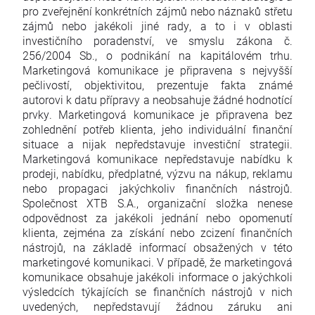
pro zveřejnění konkrétních zájmů nebo náznaků střetu
zájmů nebo jakékoli jiné rady, a to i v oblasti
investičního poradenství, ve smyslu zákona č.
256/2004 Sb., o podnikání na kapitálovém trhu.
Marketingová komunikace je připravena s nejvyšší
pečlivostí, objektivitou, prezentuje fakta známé
autorovi k datu přípravy a neobsahuje žádné hodnotící
prvky. Marketingová komunikace je připravena bez
zohlednění potřeb klienta, jeho individuální finanční
situace a nijak nepředstavuje investiční strategii.
Marketingová komunikace nepředstavuje nabídku k
prodeji, nabídku, předplatné, výzvu na nákup, reklamu
nebo propagaci jakýchkoliv finančních nástrojů.
Společnost XTB S.A., organizační složka nenese
odpovědnost za jakékoli jednání nebo opomenutí
klienta, zejména za získání nebo zcizení finančních
nástrojů, na základě informací obsažených v této
marketingové komunikaci. V případě, že marketingová
komunikace obsahuje jakékoli informace o jakýchkoli
výsledcích týkajících se finančních nástrojů v nich
uvedených, nepředstavují žádnou záruku ani