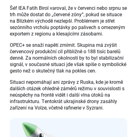
Šéf IEA Fatih Birol varoval, že v červenci nebo srpnu se
trh může dostat do „červené zóny“, pokud se situace
na Blízkém východě nezlepší. Problémem je střet
sezónního vrcholu poptávky po palivech s omezeným
exportem z regionu a klesajícími zásobami.
OPEC+ se snaží napětí zmírnit. Skupina má zvýšit
červencový produkční cíl přibližně o 188 tisíc barelů
denně. Za normálních okolností by to byl stabilizační
signál, v současné situaci jde však spíše o symbolické
gesto než o skutečný tlak na pokles cen.
Situaci nepomáhají ani zprávy z Ruska, kde je kromě
dalších otázek ohledně záměrů režimu v souvislosti s
neúspěchy na frontě vidět i další vlna útoků na
infrastrukturu. Tentokrát ukrajinské drony zasáhly
zařízení na Volze, včetně rafinerie v Syzrani.