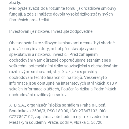
ztráty.
Měli byste zvážit, zda rozumíte tomu, jak rozdílové smlouvy
fungují, a zda si můžete dovolit vysoké riziko ztráty svých
finančních prostředků.
Investování je rizikové. Investujte zodpovědně.
Obchodování s rozdílovými smlouvami nemusí být vhodné
pro všechny investory, neboť představuje vysoce
spekulativní a rizikovou investici. Před zahájením
obchodování Vám důrazně doporučujeme seznámit se s
veškerými potenciálními riziky souvisejícími s obchodováním
rozdílovými smlouvami, stejně tak jako s pravidly
obchodování těchto finančních nástrojů. Veškeré tyto
informace jsou dostupné na internetových stránkách XTB v
sekcích Informace o účtech, Poučení o riziku a Podmínkách
obchodování rozdílových smluv.
XTB S.A., organizační složka se sídlem Praha 8-Libeň,
Boudníkova 2506/3, PSČ 180 00, IČO: 27867102, DIČ:
CZ27867102, zapsána v obchodním rejstříku vedeném
Městským soudem v Praze, oddíl A, vložka č. 56720.