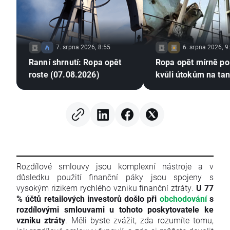
7. srpna 2026, 8:55
6. srpna 2026, 9
Ranní shrnutí: Ropa opět
Ropa opět mírně pos
roste (07.08.2026)
kvůli útokům na tank
Rozdílové smlouvy jsou komplexní nástroje a v
důsledku použití finanční páky jsou spojeny s
vysokým rizikem rychlého vzniku finanční ztráty.
U 77
% účtů retailových investorů došlo při
obchodování
s
rozdílovými smlouvami u tohoto poskytovatele ke
vzniku ztráty
. Měli byste zvážit, zda rozumíte tomu,