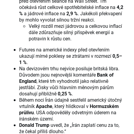
před otevřením seance na Wall Street. Trh
očekává růst celkové spotřebitelské inflace na
4,2
%
a jádrové inflace na
2,9 %
. Jakékoli překvapení
by mohlo vyvolat silnou tržní reakci.
Velký rozdíl mezi jádrovou a celkovou inflací
dále zdůrazňuje silný příspěvek energií a
potravin k růstu cen.
Futures na americké indexy před otevřením
ukazují mírné poklesy se ztrátami v rozmezí
0,5–
1 %
.
Na devizovém trhu nejvíce posiluje britská libra.
Důvodem jsou nejnovější komentáře
Bank of
England
, které trh vyhodnotil jako relativně
jestřábí. Zisky vůči hlavním měnovým párům
dosahují přibližně
0,25 %
.
Během noci Írán údajně sestřelil americký útočný
vrtulník
Apache
, který hlídkoval v
Hormuzském
průlivu
. USA odpověděly odvetným úderem na
íránském území.
Donald Trump
uvedl, že „Írán zaplatí cenu za to,
že čekal příliš dlouho.“