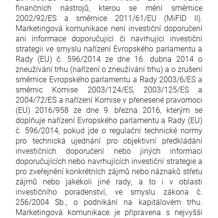
finančních nástrojů, kterou se mění směrnice
2002/92/ES a směrnice 2011/61/EU (MiFID II).
Marketingová komunikace není investiční doporučení
ani informace doporučující či navrhující investiční
strategii ve smyslu nařízení Evropského parlamentu a
Rady (EU) č. 596/2014 ze dne 16. dubna 2014 o
zneužívání trhu (nařízení o zneužívání trhu) a o zrušení
směrnice Evropského parlamentu a Rady 2003/6/ES a
směrnic Komise 2003/124/ES, 2003/125/ES a
2004/72/ES a nařízení Komise v přenesené pravomoci
(EU) 2016/958 ze dne 9. března 2016, kterým se
doplňuje nařízení Evropského parlamentu a Rady (EU)
č. 596/2014, pokud jde o regulační technické normy
pro technická ujednání pro objektivní předkládání
investičních doporučení nebo jiných informací
doporučujících nebo navrhujících investiční strategie a
pro zveřejnění konkrétních zájmů nebo náznaků střetu
zájmů nebo jakékoli jiné rady, a to i v oblasti
investičního poradenství, ve smyslu zákona č.
256/2004 Sb., o podnikání na kapitálovém trhu.
Marketingová komunikace je připravena s nejvyšší