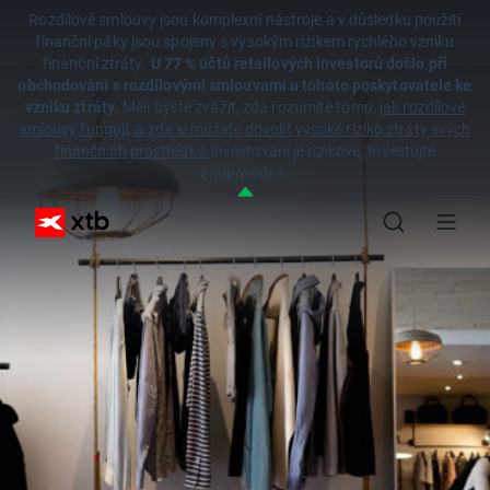
Rozdílové smlouvy jsou komplexní nástroje a v důsledku použití
finanční páky jsou spojeny s vysokým rizikem rychlého vzniku
finanční ztráty.
U 77 % účtů retailových investorů došlo při
obchodování s rozdílovými smlouvami u tohoto poskytovatele ke
vzniku ztráty.
Měli byste zvážit, zda rozumíte tomu,
jak rozdílové
smlouvy fungují, a zda si můžete dovolit vysoké riziko ztráty svých
finančních prostředků.
Investování je rizikové. Investujte
zodpovědně.