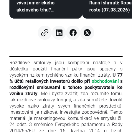
vývoj amerického
Ranní shrnutí: Ropa
akciového trhu?
roste (07.08.2026)
(07.08.2026)
Rozdílové smlouvy jsou komplexní nástroje a v
důsledku použití finanční páky jsou spojeny s
vysokým rizikem rychlého vzniku finanční ztráty.
U 77
% účtů retailových investorů došlo při
obchodování
s
rozdílovými smlouvami u tohoto poskytovatele ke
vzniku ztráty
. Měli byste zvážit, zda rozumíte tomu,
jak rozdílové smlouvy fungují, a zda si můžete dovolit
vysoké riziko ztráty svých finančních prostředků.
Investování je rizikové. Investujte zodpovědně. Tento
materiál je marketingovou komunikací ve smyslu čl.
24 odst. 3 směrnice Evropského parlamentu a Rady
2014/65/EU ze dne 15. května 2014 o trzích