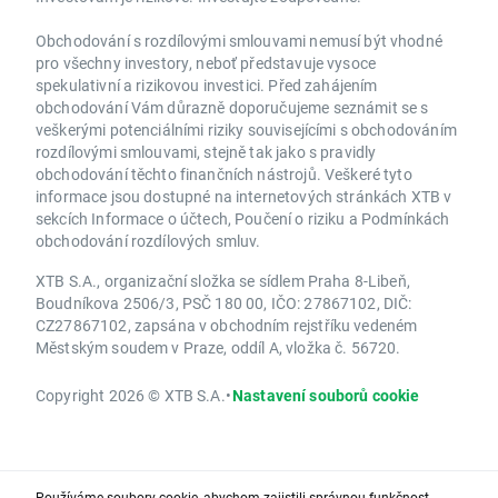
Obchodování s rozdílovými smlouvami nemusí být vhodné
pro všechny investory, neboť představuje vysoce
spekulativní a rizikovou investici. Před zahájením
obchodování Vám důrazně doporučujeme seznámit se s
veškerými potenciálními riziky souvisejícími s obchodováním
rozdílovými smlouvami, stejně tak jako s pravidly
obchodování těchto finančních nástrojů. Veškeré tyto
informace jsou dostupné na internetových stránkách XTB v
sekcích Informace o účtech, Poučení o riziku a Podmínkách
obchodování rozdílových smluv.
XTB S.A., organizační složka se sídlem Praha 8-Libeň,
Boudníkova 2506/3, PSČ 180 00, IČO: 27867102, DIČ:
CZ27867102, zapsána v obchodním rejstříku vedeném
Městským soudem v Praze, oddíl A, vložka č. 56720.
Copyright 2026 © XTB S.A.
•
Nastavení souborů cookie
Používáme soubory cookie, abychom zajistili správnou funkčnost