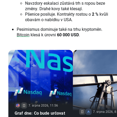
Navzdory eskalaci zůstává trh s ropou beze
změny. Drahé kovy také klesají.
Pšenice posiluje. Kontrakty rostou o
2 %
kvůli
obavám o nabídku v USA.
Pesimismus dominuje také na trhu kryptoměn.
Bitcoin
klesá k úrovni
60 000 USD
.
7. srpna 2026, 11:56
7. srpna 2026, 8
Graf dne: Co bude určovat