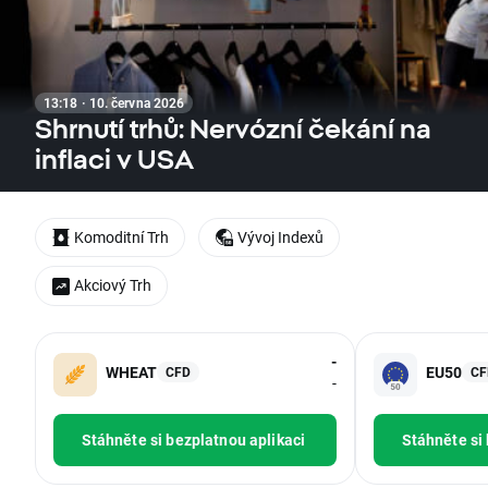
13:18 · 10. června 2026
Shrnutí trhů: Nervózní čekání na
inflaci v USA
Komoditní Trh
Vývoj Indexů
Akciový Trh
-
WHEAT
EU50
CFD
CF
-
Stáhněte si bezplatnou aplikaci
Stáhněte si