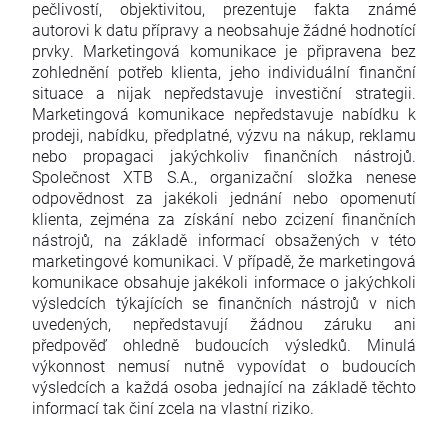
pečlivostí, objektivitou, prezentuje fakta známé
autorovi k datu přípravy a neobsahuje žádné hodnotící
prvky. Marketingová komunikace je připravena bez
zohlednění potřeb klienta, jeho individuální finanční
situace a nijak nepředstavuje investiční strategii.
Marketingová komunikace nepředstavuje nabídku k
prodeji, nabídku, předplatné, výzvu na nákup, reklamu
nebo propagaci jakýchkoliv finančních nástrojů.
Společnost XTB S.A., organizační složka nenese
odpovědnost za jakékoli jednání nebo opomenutí
klienta, zejména za získání nebo zcizení finančních
nástrojů, na základě informací obsažených v této
marketingové komunikaci. V případě, že marketingová
komunikace obsahuje jakékoli informace o jakýchkoli
výsledcích týkajících se finančních nástrojů v nich
uvedených, nepředstavují žádnou záruku ani
předpověď ohledně budoucích výsledků. Minulá
výkonnost nemusí nutně vypovídat o budoucích
výsledcích a každá osoba jednající na základě těchto
informací tak činí zcela na vlastní riziko.