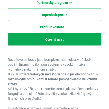
Partnerský program
xopenhub.pro
Profil investora
Otevřít účet
Rozdílové smlouvy jsou komplexní nástroje a v důsledku
použití finanční páky jsou spojeny s vysokým rizikem
rychlého vzniku finanční ztráty.
U 77 % účtů retailových investorů došlo při obchodování s
rozdílovými smlouvami u tohoto poskytovatele ke vzniku
ztráty.
Měli byste zvážit, zda rozumíte tomu, jak rozdílové smlouvy
fungují, a zda si můžete dovolit vysoké riziko ztráty svých
finančních prostředků.
Investování je rizikové. Investujte zodpovědně.