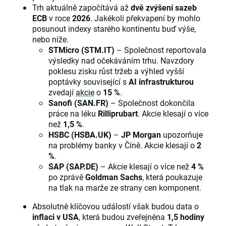
Trh aktuálně započítává až
dvě zvýšení sazeb
ECB
v roce
2026
. Jakékoli překvapení by mohlo
posunout indexy starého kontinentu buď výše,
nebo níže.
STMicro (STM.IT)
– Společnost reportovala
výsledky nad očekáváním trhu. Navzdory
poklesu zisku růst tržeb a výhled vyšší
poptávky související s
AI infrastrukturou
zvedají
akcie
o
15 %
.
Sanofi (SAN.FR)
– Společnost dokončila
práce na léku
Rilliprubart
. Akcie klesají o více
než
1,5 %
.
HSBC (HSBA.UK)
–
JP Morgan
upozorňuje
na problémy banky v Číně. Akcie klesají o
2
%
.
SAP (SAP.DE)
– Akcie klesají o více než
4 %
po zprávě
Goldman Sachs
, která poukazuje
na tlak na marže ze strany cen komponent.
Absolutně klíčovou událostí však budou data o
inflaci v USA
, která budou zveřejněna
1,5 hodiny