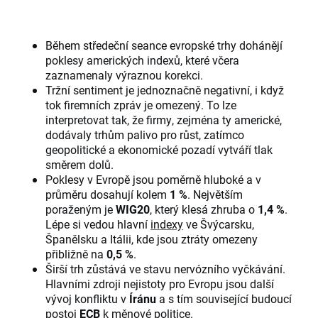
Během středeční seance evropské trhy dohánějí
poklesy amerických indexů, které včera
zaznamenaly výraznou korekci.
Tržní sentiment je jednoznačně negativní, i když
tok firemních zpráv je omezený. To lze
interpretovat tak, že firmy, zejména ty americké,
dodávaly trhům palivo pro růst, zatímco
geopolitické a ekonomické pozadí vytváří tlak
směrem dolů.
Poklesy v Evropě jsou poměrně hluboké a v
průměru dosahují kolem
1 %
. Největším
poraženým je
WIG20
, který klesá zhruba o
1,4 %
.
Lépe si vedou hlavní
indexy
ve Švýcarsku,
Španělsku a Itálii, kde jsou ztráty omezeny
přibližně na
0,5 %
.
Širší trh zůstává ve stavu nervózního vyčkávání.
Hlavními zdroji nejistoty pro Evropu jsou další
vývoj konfliktu v
Íránu
a s tím související budoucí
postoj
ECB
k měnové politice.