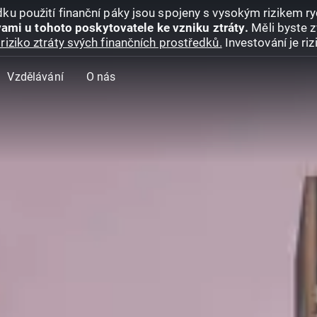
ku použití finanční páky jsou spojeny s vysokým rizikem ryc
ami u tohoto poskytovatele ke vzniku ztráty.
Měli byste z
riziko ztráty svých finančních prostředků.
Investování je ri
Vzdělávání
O nás