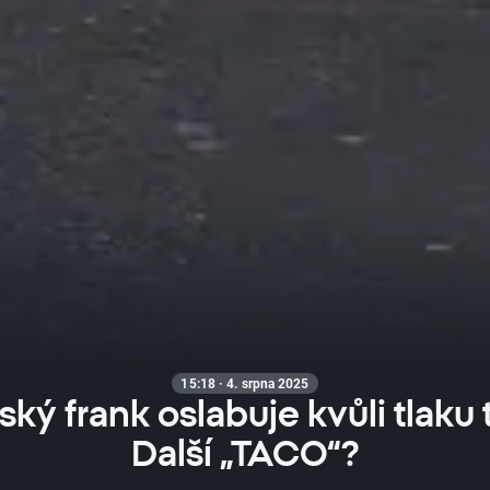
15:18 · 4. srpna 2025
ký frank oslabuje kvůli tlaku t
Další „TACO“?