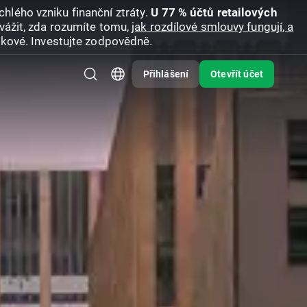
hlého vzniku finanční ztráty.
U 77 % účtů retailových
vážit, zda rozumíte tomu,
jak rozdílové smlouvy fungují, a
zikové. Investujte zodpovědně.
Přihlášení
Otevřít účet