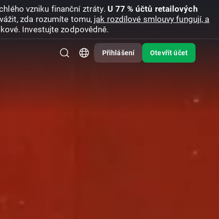
hlého vzniku finanční ztráty.
U 77 % účtů retailových
vážit, zda rozumíte tomu,
jak rozdílové smlouvy fungují, a
zikové. Investujte zodpovědně.
Přihlášení
Otevřít účet