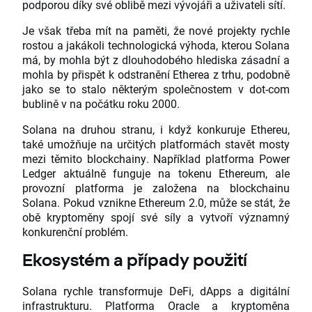
podporou díky své oblibě mezi vývojáři a uživateli sítí.
Je však třeba mít na paměti, že nové projekty rychle
rostou a jakákoli technologická výhoda, kterou Solana
má, by mohla být z dlouhodobého hlediska zásadní a
mohla by přispět k odstranění Etherea z trhu, podobně
jako se to stalo některým společnostem v dot-com
bublině v na počátku roku 2000.
Solana na druhou stranu, i když konkuruje Ethereu,
také umožňuje na určitých platformách stavět mosty
mezi těmito blockchainy. Například platforma Power
Ledger aktuálně funguje na tokenu Ethereum, ale
provozní platforma je založena na blockchainu
Solana. Pokud vznikne Ethereum 2.0, může se stát, že
obě kryptoměny spojí své síly a vytvoří významný
konkurenční problém.
Ekosystém a případy použití
Solana rychle transformuje DeFi, dApps a digitální
infrastrukturu. Platforma Oracle a kryptoměna