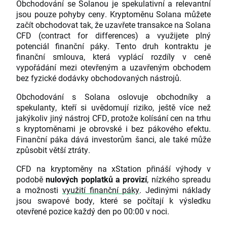
Obchodování se Solanou je spekulativní a relevantní
jsou pouze pohyby ceny. Kryptoměnu Solana můžete
začít obchodovat tak, že uzavřete transakce na Solana
CFD (contract for differences) a využijete plný
potenciál finanční páky. Tento druh kontraktu je
finanční smlouva, která vyplácí rozdíly v ceně
vypořádání mezi otevřeným a uzavřeným obchodem
bez fyzické dodávky obchodovaných nástrojů.
Obchodování s Solana oslovuje obchodníky a
spekulanty, kteří si uvědomují riziko, ještě více než
jakýkoliv jiný nástroj CFD, protože kolísání cen na trhu
s kryptoměnami je obrovské i bez pákového efektu.
Finanční páka dává investorům šanci, ale také může
způsobit větší ztráty.
CFD na kryptoměny na xStation přináší výhody v
podobě
nulových poplatků a provizí
, nízkého spreadu
a možnosti
využití finanční páky
. Jedinými náklady
jsou swapové body, které se počítají k výsledku
otevřené pozice každý den po 00:00 v noci.