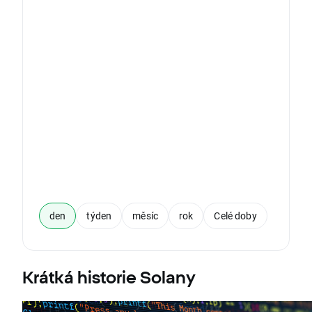
den
týden
měsíc
rok
Celé doby
Krátká historie Solany