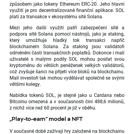
způsobem jako tokeny Ethereum ERC-20. Jeho hlavní
využití je pro decentralizované finanční aplikace. SOL
platí za transakce v ekosystému sítě Solana.
Mezi jeho další využití patří zabezpečení sítě a
podpora sítě Solana pomocí nástrojů, jako je staking,
který umožňuje hladký tok transakcí napříč
blockchainem Solana. Za staking jsou validátoři
odměněni částí transakčních poplatků. Dokonce i malí
uživatelé s malými podíly SOL mohou posílat svou
kryptoměnu do větších peněženek velkých validátorů,
což zvyšuje šanci na přijetí více bloků na blockchainu.
Malí investoři tak mohou vydělávat společně se svými
většími kolegy.
Nabídka tokenů SOL, je stejně jako u Cardana nebo
Bitcoinu omezená a v současnosti činí 488,6 milionů,
z nichž více než 60 procent je již v oběhu.
„Play-to-earn“ model a NFT
V současné době zažívají hry založené na blockchainu