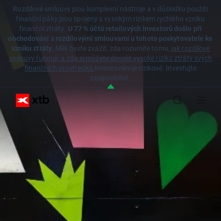
Rozdílové smlouvy jsou komplexní nástroje a v důsledku použití
finanční páky jsou spojeny s vysokým rizikem rychlého vzniku
finanční ztráty.
U 77 % účtů retailových investorů došlo při
obchodování s rozdílovými smlouvami u tohoto poskytovatele ke
vzniku ztráty.
Měli byste zvážit, zda rozumíte tomu,
jak rozdílové
smlouvy fungují, a zda si můžete dovolit vysoké riziko ztráty svých
finančních prostředků.
Investování je rizikové. Investujte
zodpovědně.