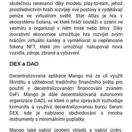
skutečnou renesanci díky modelu play-to-earn, jehož
prostřednictvím hráči rozvíjejí své postavy a vydělávají
peníze ve virtuálním světě. Star Atlas je hra v
ekosystému Solana, ve které hráči soutěží o území ve
vesmíru a organizují v něm mise nebo bitvy. Díky
inovativní ekonomice umožňuje hra rozvíjet svým
hráčům virtuální kariéry a vyměňovat si nepřenosné
tokeny NFT, které jim umožňují nakupovat nová
vozidla, zdroje, zbraně a vybavení.
DEX a DAO
Decentralizovaná aplikace Mango má za cíl využít
likviditu a užitečnost tradičního finančního světa pro
použití v decentralizovaném financování zvaném
DeFi. Mango je dále decentralizovaná autonomní
organizace DAO), ve které o jeho úpravách rozhoduje
komunita a využívá decentralizovanou burzu Serum
DEX, kde je nabízeno obchodování s mnoha
instrumenty s minimálními poplatky.
Mango také nabízí úročení vkladů a nabízí úvěry.