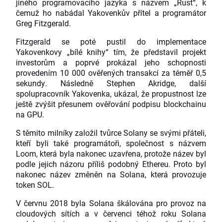
jiného programovacího jazyka s názvem „Rust“, k
čemuž ho nabádal Yakovenkův přítel a programátor
Greg Fitzgerald.
Fitzgerald se poté pustil do implementace
Yakovenkovy „bílé knihy“ tím, že představil projekt
investorům a poprvé prokázal jeho schopnosti
provedením 10 000 ověřených transakcí za téměř 0,5
sekundy. Následně Stephen Akridge, další
spolupracovník Yakovenka, ukázal, že propustnost lze
ještě zvýšit přesunem ověřování podpisu blockchainu
na GPU.
S těmito milníky založil tvůrce Solany se svými přáteli,
kteří byli také programátoři, společnost s názvem
Loom, která byla nakonec uzavřena, protože název byl
podle jejich názoru příliš podobný Ethereu. Proto byl
nakonec název změněn na Solana, která provozuje
token SOL.
V červnu 2018 byla Solana škálována pro provoz na
cloudových sítích a v červenci téhož roku Solana