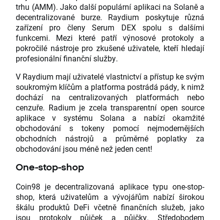
trhu (AMM). Jako další populární aplikaci na Solaně a
decentralizované burze. Raydium poskytuje různá
zařízení pro členy Serum DEX spolu s dalšími
funkcemi. Mezi které patří výnosové protokoly a
pokročilé nástroje pro zkušené uživatele, kteří hledají
profesionální finanční služby.
V Raydium mají uživatelé vlastnictví a přístup ke svým
soukromým klíčům a platforma postrádá pády, k nimž
dochází na centralizovaných platformách nebo
cenzuře. Radium je zcela transparentní open source
aplikace v systému Solana a nabízí okamžité
obchodování s tokeny pomocí nejmodernějších
obchodních nástrojů a průměrné poplatky za
obchodování jsou méně než jeden cent!
One-stop-shop
Coin98 je decentralizovaná aplikace typu one-stop-
shop, která uživatelům a vývojářům nabízí širokou
škálu produktů DeFi včetně finančních služeb, jako
jsou protokoly půjček a půjčky. Středobodem