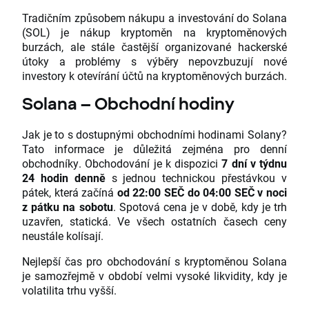
Tradičním způsobem nákupu a investování do Solana
(SOL) je nákup kryptoměn na kryptoměnových
burzách, ale stále častější organizované hackerské
útoky a problémy s výběry nepovzbuzují nové
investory k otevírání účtů na kryptoměnových burzách.
Solana – Obchodní hodiny
Jak je to s dostupnými obchodními hodinami Solany?
Tato informace je důležitá zejména pro denní
obchodníky. Obchodování je k dispozici
7 dní v týdnu
24 hodin denně
s jednou technickou přestávkou v
pátek, která začíná
od 22:00 SEČ do 04:00 SEČ
v noci
z pátku na sobotu
. Spotová cena je v době, kdy je trh
uzavřen, statická. Ve všech ostatních časech ceny
neustále kolísají.
Nejlepší čas pro obchodování s kryptoměnou Solana
je samozřejmě v období velmi vysoké likvidity, kdy je
volatilita trhu vyšší.