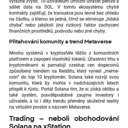
výrazně zvýšit. To uživatelům umožní utrácet peníze a
sdílet data na SOL. V tomto ekosystému chytré
kontrakty zajišťují, že transakce jsou levné bez ohledu
na částku, o kterou se jedná, čímž se eliminuje „lidská
chyba“ nebo jakýkoli jiný rizikový faktor zachycení
finančních prostředků, podvodu nebo jiné chyby.
Přitahování komunity a trend Metaverse
Mnoho systémů v kryptosféře těžilo z komunitních
platforem a zapojení vlastníků tokenů. Účastníci trhu s
kryptoměnami si pamatují vzestup cen dogecoinů
způsobený trendem na Redditu, který vynesl „meme-
coin“ do top 10 kryptoměn. Solana také rozvíjí svou
komunitu, která by mohla v nadcházejících letech
přispět k růstu. Portál Solana tím, že si získá oblibu a
také systém, pravděpodobně zaujme investory i
uživatele, a to i díky trendu přeměny skutečné reality
na virtuální prostor s názvem Metaverse.
Trading – neboli obchodování
Solana na xStation