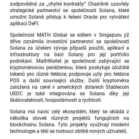
zodpovědná za „chytré kontrakty“ Chainlink uzavřely
strategické partnerství se společností Solana, které
umožní Solaně přístup k řešení Oracle pro vytváření
aplikací DeFI.
Společnost MATH Global se sídlem v Singapuru již
dříve oznámila investiční partnerství se společností
Solana za účelem vývoje případů použití, aplikací a
infrastruktury na bázi Solany pro její portfolio
podnikání. MathWallet je společnost zabývající se
kryptoměnovou peněženkou, která poskytuje úložiště
tokenů pro různé řetězce, podporuje uzly pro řetězce
POS a další související služby. Další kryptoměna
založená na ceně v amerických dolarech Stablecoin
USDC je také integrována se Solana díky její
škálovatelnosti, hospodárnosti a rychlosti.
Solana má navíc celý ekosystém, který se skládá z
několika stovek různých projektů fungujících na
blockchainu Solana. Tyto projekty využívají moderní
technologie a těší se rostoucí oblibě nových uživatelů.