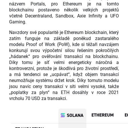
názvem Portals, pro Ethereum je na tomto
blockchainu postaveno několik velkých projektů
včetně Decentraland, Sandbox, Axie Infinity a UFO
Gaming.
Navzdory své popularitě je Ethereum blockchain, který
zatím funguje na základě poněkud zastaralého
modelu Proof of Work (PoW), kde si těžaři navzájem
konkurují svou výpočetní silou řešením pokročilých
„hádanek“ pro ověřování transakcí na blockchainu.
Díky tomu je síť velmi energeticky náročná a
kontroverzní, protože je škodlivá pro životní prostředí,
a má tendenci se „ucpávat“, když objem transakcí
neumožňuje systému držet krok. Díky tomuto modelu
jsou navíc ceny transakcí v síti velmi vysoké, takže
„poplatky za plyn“ na ETH dosáhly v roce 2021
vrcholu 70 USD za transakci.