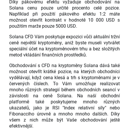
Díky pákovému efektu vyžaduje obchodování na
Solana cenu pouze určité procento celé pozice.
Například při použití pákového efektu 1:2 máte
možnost otevřít kontrakt v hodnotě 10 000 USD s
použitím marže pouze 5000 USD.
Solana CFD Vám poskytuje expozici vůči aktuální tržní
ceně největší kryptoměny, aniž byste museli vytvářet
speciální účet na kryptoměnovém trhu a bez složitých
metod vkládání finančních prostředků.
Obchodování s CFD na kryptoměny Solana dává také
možnost otevřít krátké pozice, na kterých obchodníci
vydělávají, když cena klesá a trh s kryptoměnami je v
červených číslech. To Vám umožňuje realizovat
mnoho různých strategií během obchodních seancí v
závislosti na ceně Solana. Na naší obchodní
platformě také poskytujeme mnoho různých
ukazatelů, jako je RSI "Index relativní síly" nebo
Fibonacciho úrovně a mnoho mnoho dalších. Díky
všem z nich může být Vaše obchodování ještě
efektivnější.