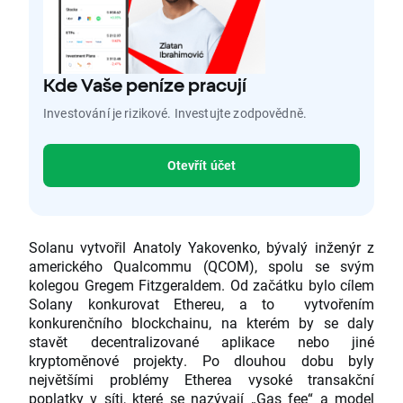
Kde Vaše peníze pracují
Investování je rizikové. Investujte zodpovědně.
Otevřít účet
Solanu vytvořil Anatoly Yakovenko, bývalý inženýr z
amerického Qualcommu (QCOM), spolu se svým
kolegou Gregem Fitzgeraldem. Od začátku bylo cílem
Solany konkurovat Ethereu, a to vytvořením
konkurenčního blockchainu, na kterém by se daly
stavět decentralizované aplikace nebo jiné
kryptoměnové projekty. Po dlouhou dobu byly
největšími problémy Etherea vysoké transakční
poplatky v síti, které se nazývají „Gas fee“ a model