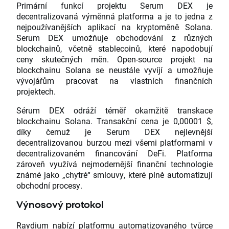
Primární funkcí projektu Serum DEX je
decentralizovaná výměnná platforma a je to jedna z
nejpoužívanějších aplikací na kryptoměně Solana.
Serum DEX umožňuje obchodování z různých
blockchainů, včetně stablecoinů, které napodobují
ceny skutečných měn. Open-source projekt na
blockchainu Solana se neustále vyvíjí a umožňuje
vývojářům pracovat na vlastních finančních
projektech.
Sérum DEX odráží téměř okamžitě transkace
blockchainu Solana. Transakční cena je 0,00001 $,
díky čemuž je Serum DEX nejlevnější
decentralizovanou burzou mezi všemi platformami v
decentralizovaném financování DeFi. Platforma
zároveň využívá nejmodernější finanční technologie
známé jako „chytré“ smlouvy, které plně automatizují
obchodní procesy.
Výnosový protokol
Raydium nabízí platformu automatizovaného tvůrce