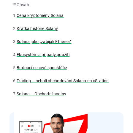
Obsah
1.
Cena kryptoměny Solana
2.
Krátká historie Solany
3.
Solana jako „zabiják Etherea“
4.
Ekosystém a případy použití
5.
Budoucí cenové spouštěče
6.
Trading – neboli obchodování Solana na xStation
7.
Solana – Obchodní hodiny