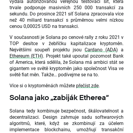
vydala autorizovanou veřejnou testovací síť, která
trvale podporuje masivních 250 000 transakcí za
sekundu. Do prosince 2021 síť Solana zpracovala více
než 40 miliard transakcí s průměrnou velmi nízkou
cenou 0,00025 USD na transakci.
V současnosti je Solana po cenové rally z roku 2021 v
TOP desítce v žebříčku kapitalizace kryptoměn.
Největšími soupeři projektu jsou
Cardano (ADA)
a
Ethereum (ETH)
. Projekt také upoutal pozornost Bank
of America, která sdělila, že Solana má ambici stát se
gigantem ve světě kryptoměn jako společnost Visa ve
světě fiat měn. Takže… podívejme se na to.
Více si o kryptoměnách můžete
přečíst zde
.
Solana jako „zabiják Etherea“
Solana tedy kombinuje bezpečnost, škálovatelnost a
decentralizaci. Design zahrnuje sadu softwarových
algoritmů, které, když se zkombinují za účelem
implementace blockchainu, umožňují transakční