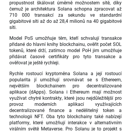
propustnost škálovat úměrně možnostem sítě, díky
čemuž je architektura Solana schopna zpracovat až
710 000 transakcí za sekundu ve standardní
gigabitové síti až do až 28,4 milionů na 40 gigabitové
síti.
Model PoS umožňuje těm, kteří schvalují transakce
přidané do hlavní knihy blockchainu, ověřit počet SOL
tokenů, které drží, zatímco model PoH jim umožňuje
přidávat časové certifikáty pro tyto transakce a
ověřovat je ještě rychleji.
Rychle rostoucí kryptoměna Solana a její rostoucí
popularita jí umožňují srovnávat se s Ethereem,
největším blockchainem pro decentralizované
aplikace (dApps). Solana i Ethereum mají možnost
využívat chytré kontrakty, které jsou nejdůležitější pro
provoz moderních aplikací využívajících
decentralizované finance a nedělitelný token a
technologii NFT. Oba tyto blockchainy také nabízejí
platformy, které umožňují interakce v alternativním
virálním světě Metaverse. Pro Solanu je to projekt s