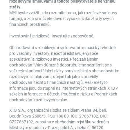
rozdílovými smlouvami u tohoto poskytovatele ke vzniku
ztráty.
Měli byste zvážit, zda rozumíte tomu, jak rozdílové smlouvy
fungují, a zda si můžete dovolit vysoké riziko ztráty svých
finančních prostředků.
Investování je rizikové. Investujte zodpovědně.
Obchodování s rozdílovými smlouvami nemusí být vhodné
pro všechny investory, neboť představuje vysoce
spekulativní a rizikovou investici. Před zahájením
obchodování Vám důrazně doporučujeme seznámit se s
veškerými potenciálními riziky souvisejícími s obchodováním
rozdílovými smlouvami, stejně tak jako s pravidly
obchodování těchto finančních nástrojů. Veškeré tyto
informace jsou dostupné na internetových stránkách XTB v
sekcích Informace o účtech, Poučení o riziku a Podmínkách
obchodování rozdílových smluv.
XTB S.A., organizační složka se sídlem Praha 8-Libeň,
Boudníkova 2506/3, PSČ 180 00, IČO: 27867102, DIČ:
CZ27867102, zapsána v obchodním rejstříku vedeném
Městským soudem v Praze, oddíl A, vložka č. 56720.