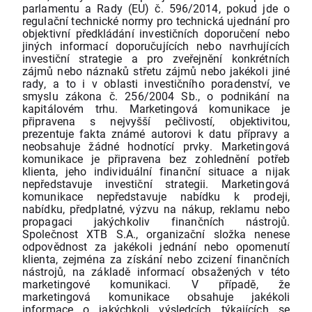
parlamentu a Rady (EU) č. 596/2014, pokud jde o
regulační technické normy pro technická ujednání pro
objektivní předkládání investičních doporučení nebo
jiných informací doporučujících nebo navrhujících
investiční strategie a pro zveřejnění konkrétních
zájmů nebo náznaků střetu zájmů nebo jakékoli jiné
rady, a to i v oblasti investičního poradenství, ve
smyslu zákona č. 256/2004 Sb., o podnikání na
kapitálovém trhu. Marketingová komunikace je
připravena s nejvyšší pečlivostí, objektivitou,
prezentuje fakta známé autorovi k datu přípravy a
neobsahuje žádné hodnotící prvky. Marketingová
komunikace je připravena bez zohlednění potřeb
klienta, jeho individuální finanční situace a nijak
nepředstavuje investiční strategii. Marketingová
komunikace nepředstavuje nabídku k prodeji,
nabídku, předplatné, výzvu na nákup, reklamu nebo
propagaci jakýchkoliv finančních nástrojů.
Společnost XTB S.A., organizační složka nenese
odpovědnost za jakékoli jednání nebo opomenutí
klienta, zejména za získání nebo zcizení finančních
nástrojů, na základě informací obsažených v této
marketingové komunikaci. V případě, že
marketingová komunikace obsahuje jakékoli
informace o jakýchkoli výsledcích týkajících se