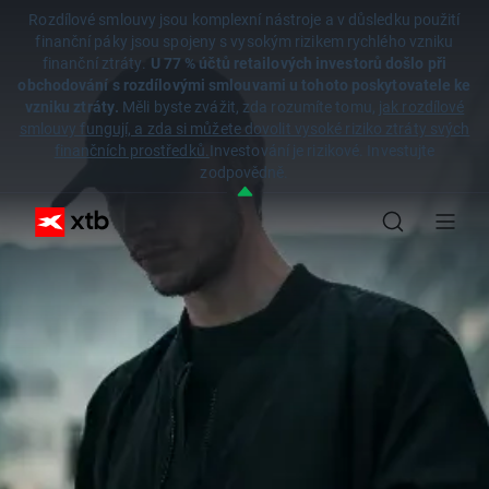
Rozdílové smlouvy jsou komplexní nástroje a v důsledku použití
finanční páky jsou spojeny s vysokým rizikem rychlého vzniku
finanční ztráty.
U 77 % účtů retailových investorů došlo při
obchodování s rozdílovými smlouvami u tohoto poskytovatele ke
vzniku ztráty.
Měli byste zvážit, zda rozumíte tomu,
jak rozdílové
smlouvy fungují, a zda si můžete dovolit vysoké riziko ztráty svých
finančních prostředků.
Investování je rizikové. Investujte
zodpovědně.