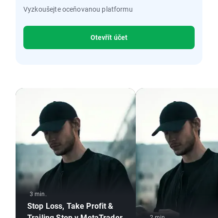
Vyzkoušejte oceňovanou platformu
Otevřít účet
3 min.
Stop Loss, Take Profit &
Trailing Stop v MetaTrader
2 min.