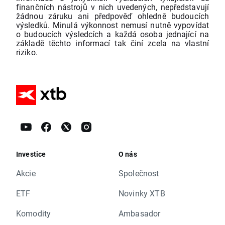
finančních nástrojů v nich uvedených, nepředstavují
žádnou záruku ani předpověď ohledně budoucích
výsledků. Minulá výkonnost nemusí nutně vypovídat
o budoucích výsledcích a každá osoba jednající na
základě těchto informací tak činí zcela na vlastní
riziko.
Investice
O nás
Akcie
Společnost
ETF
Novinky XTB
Komodity
Ambasador