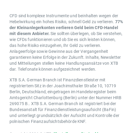
CFD sind komplexe Instrumente und beinhalten wegen der
Hebelwirkung ein hohes Risiko, schnell Geld zu verlieren.
77%
der Kleinanlegerkonten verlieren Geld beim CFD-Handel
mit diesem Anbieter.
Sie sollten überlegen, ob Sie verstehen,
wie CFDs funktionieren und ob Sie es sich leisten können,
das hohe Risiko einzugehen, Ihr Geld zu verlieren.
Anlageerfolge sowie Gewinne aus der Vergangenheit
garantieren keine Erfolge in der Zukunft. Inhalte, Newsletter
und Mitteilungen stellen keine Handlungsansätze von XTB
dar. Telefonate können aufgezeichnet werden.
XTB S.A. German Branch ist Finanzdienstleister mit
registriertem Sitz in der Joachimsthaler Straße 10, 10719
Berlin, Deutschland, eingetragen im Handelsregister beim
Amtsgericht Charlottenburg (Berlin) unter der Nummer HRB
269075 B.. XTB S.A. German Branch ist registriert bei der
Bundesanstalt für Finanzdienstleistungsaufsicht (BaFin)
und unterliegt grundsätzlich der Aufsicht und Kontrolle der
polnischen Finanzaufsichtsbehörde KNF.