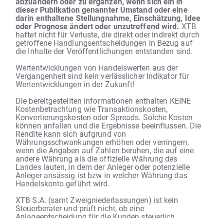
abzuändern oder zu ergänzen, wenn sich ein in
dieser Publikation genannter Umstand oder eine
darin enthaltene Stellungnahme, Einschätzung, Idee
oder Prognose ändert oder unzutreffend wird.
XTB
haftet nicht für Verluste, die direkt oder indirekt durch
getroffene Handlungsentscheidungen in Bezug auf
die Inhalte der Veröffentlichungen entstanden sind.
Wertentwicklungen von Handelswerten aus der
Vergangenheit sind kein verlässlicher Indikator für
Wertentwicklungen in der Zukunft!
Die bereitgestellten Informationen enthalten KEINE
Kostenbetrachtung wie Transaktionskosten,
Konvertierungskosten oder Spreads. Solche Kosten
können anfallen und die Ergebnisse beeinflussen. Die
Rendite kann sich aufgrund von
Währungsschwankungen erhöhen oder verringern,
wenn die Angaben auf Zahlen beruhen, die auf eine
andere Währung als die offizielle Währung des
Landes lauten, in dem der Anleger oder potenzielle
Anleger ansässig ist bzw in welcher Währung das
Handelskonto geführt wird.
XTB S.A. (samt Zweigniederlassungen) ist kein
Steuerberater und prüft nicht, ob eine
Anlageentscheidung für die Kunden steuerlich