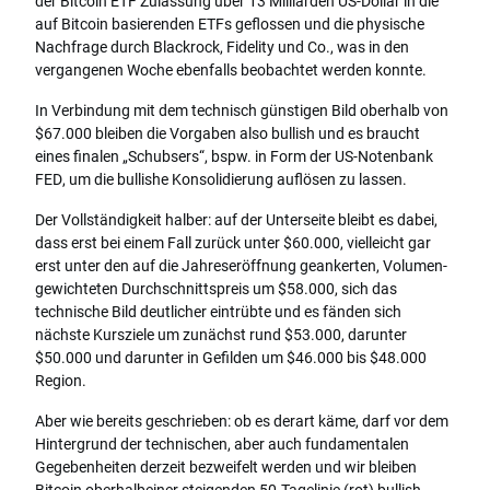
der Bitcoin ETF Zulassung über 13 Milliarden US-Dollar in die
auf Bitcoin basierenden ETFs geflossen und die physische
Nachfrage durch Blackrock, Fidelity und Co., was in den
vergangenen Woche ebenfalls beobachtet werden konnte.
In Verbindung mit dem technisch günstigen Bild oberhalb von
$67.000 bleiben die Vorgaben also bullish und es braucht
eines finalen „Schubsers“, bspw. in Form der US-Notenbank
FED, um die bullishe Konsolidierung auflösen zu lassen.
Der Vollständigkeit halber: auf der Unterseite bleibt es dabei,
dass erst bei einem Fall zurück unter $60.000, vielleicht gar
erst unter den auf die Jahreseröffnung geankerten, Volumen-
gewichteten Durchschnittspreis um $58.000, sich das
technische Bild deutlicher eintrübte und es fänden sich
nächste Kursziele um zunächst rund $53.000, darunter
$50.000 und darunter in Gefilden um $46.000 bis $48.000
Region.
Aber wie bereits geschrieben: ob es derart käme, darf vor dem
Hintergrund der technischen, aber auch fundamentalen
Gegebenheiten derzeit bezweifelt werden und wir bleiben
Bitcoin oberhalbeiner steigenden 50-Tagelinie (rot) bullish.