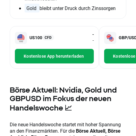
Gold
bleibt unter Druck durch Zinssorgen
-
US100
GBP/US
CFD
-
Kostenlose App herunterladen
Kostenlose
Börse Aktuell: Nvidia, Gold und
GBPUSD im Fokus der neuen
Handelswoche 📈
Die neue Handelswoche startet mit hoher Spannung
an den Finanzmärkten. Für die
Börse Aktuell, Börse