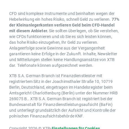
CFD sind komplexe Instrumente und beinhalten wegen der
Hebelwirkung ein hohes Risiko, schnell Geld zu verlieren.
77%
der Kleinanlegerkonten verlieren Geld beim CFD-Handel
mit diesem Anbieter.
Sie sollten überlegen, ob Sie verstehen,
wie CFDs funktionieren und ob Sie es sich leisten können,
das hohe Risiko einzugehen, Ihr Geld zu verlieren.
Anlageerfolge sowie Gewinne aus der Vergangenheit
garantieren keine Erfolge in der Zukunft. Inhalte, Newsletter
und Mitteilungen stellen keine Handlungsansätze von XTB
dar. Telefonate können aufgezeichnet werden.
XTB S.A. German Branch ist Finanzdienstleister mit
registriertem Sitz in der Joachimsthaler Straße 10, 10719
Berlin, Deutschland, eingetragen im Handelsregister beim
Amtsgericht Charlottenburg (Berlin) unter der Nummer HRB
269075 B.. XTB S.A. German Branch ist registriert bei der
Bundesanstalt für Finanzdienstleistungsaufsicht (BaFin)
und unterliegt grundsätzlich der Aufsicht und Kontrolle der
polnischen Finanzaufsichtsbehörde KNF.
Copyright 2026 © XTB
•
Einstellungen für Cookies