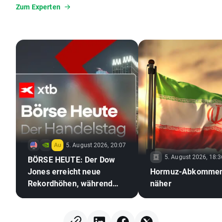
Stimmungsindikatoren. Sein Ziel ist es, komplexe
Zum Experten
Marktbewegungen verständlich aufzubereiten und Tradern
klare, praxisnahe Orientierung zu geben. Dabei legt er
besonderen Wert auf strukturierte Analysen und
nachvollziehbare Handelsansätze.
5. August 2026, 20:07
5. August 2026, 18:3
BÖRSE HEUTE: Der Dow
Jones erreicht neue
Hormuz-Abkommen
Rekordhöhen, während
näher
Gold und Silber aufgrund
der Hoffnungen auf ein
Abkommen zwischen den