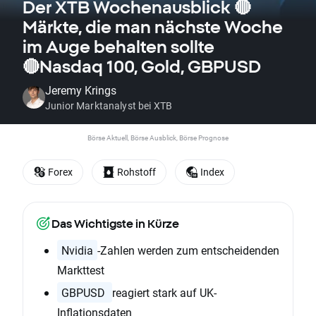
Der XTB Wochenausblick 🔴
Märkte, die man nächste Woche
im Auge behalten sollte
🔴Nasdaq 100, Gold, GBPUSD
Jeremy Krings
Junior Marktanalyst bei XTB
Börse Aktuell, Börse Ausblick, Börse Prognose
Forex
Rohstoff
Index
Das Wichtigste in Kürze
Nvidia
-Zahlen werden zum entscheidenden
Markttest
GBPUSD
reagiert stark auf UK-
Inflationsdaten