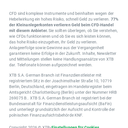
CFD sind komplexe Instrumente und beinhalten wegen der
Hebelwirkung ein hohes Risiko, schnell Geld zu verlieren.
77%
der Kleinanlegerkonten verlieren Geld beim CFD-Handel
mit diesem Anbieter.
Sie sollten überlegen, ob Sie verstehen,
wie CFDs funktionieren und ob Sie es sich leisten können,
das hohe Risiko einzugehen, Ihr Geld zu verlieren.
Anlageerfolge sowie Gewinne aus der Vergangenheit
garantieren keine Erfolge in der Zukunft. Inhalte, Newsletter
und Mitteilungen stellen keine Handlungsansätze von XTB
dar. Telefonate können aufgezeichnet werden.
XTB S.A. German Branch ist Finanzdienstleister mit
registriertem Sitz in der Joachimsthaler Straße 10, 10719
Berlin, Deutschland, eingetragen im Handelsregister beim
Amtsgericht Charlottenburg (Berlin) unter der Nummer HRB
269075 B.. XTB S.A. German Branch ist registriert bei der
Bundesanstalt für Finanzdienstleistungsaufsicht (BaFin)
und unterliegt grundsätzlich der Aufsicht und Kontrolle der
polnischen Finanzaufsichtsbehörde KNF.
Copyright 2026 © XTB
•
Einstellungen für Cookies