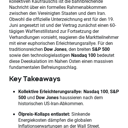
kollektiven Kaufrauschs ist die bahnbrechende
Nachricht über ein formelles Rahmenabkommen
zwischen den Vereinigten Staaten und dem Iran.
Obwohl die offizielle Unterzeichnung erst für den 19.
Juni angesetzt ist und der Vertrag zunächst einen 60-
tägigen Waffenstillstand zur Fortsetzung der
Verhandlungen vorsieht, reagieren die Marktteilnehmer
mit einer euphorischen Erleichterungsrallye. Für den
traditionsreichen
Dow Jones
, den breiten
S&P 500
sowie den technologielastigen
Nasdaq 100
bedeutet
diese Deeskalation im Nahen Osten einen massiven
fundamentalen Befreiungsschlag.
Key Takeaways
Kollektive Erleichterungsrallye:
Nasdaq 100
,
S&P
500
und
Dow Jones
haussieren nach dem
historischen US-Iran-Abkommen.
Ölpreis-Kollaps entlastet:
Sinkende
Energiekosten dämpfen die globalen
Inflationserwartungen an der Wall Street.