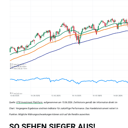
Quelle:
XTB Investment Plattform
, aufgenommen am 15.06.2026. Zeithistorie gemäß der Information direkt im
Chart. Vergangene Ergebnisse sind kein Indikator für zukünftige Performance. Das Handelsinstrument notiert in
Punkten. Mögliche Währungsschwankungen können sich auf die Rendite auswirken.
SO SEHEN SIEGER AUS!