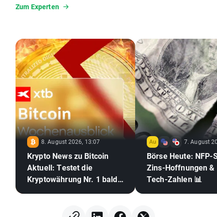
Stimmungsindikatoren. Sein Ziel ist es, komplexe
Zum Experten
Marktbewegungen verständlich aufzubereiten und Tradern
klare, praxisnahe Orientierung zu geben. Dabei legt er
besonderen Wert auf strukturierte Analysen und
nachvollziehbare Handelsansätze.
8. August 2026, 13:07
7. August 2
Krypto News zu Bitcoin
Börse Heute: NFP-
Aktuell: Testet die
Zins-Hoffnungen &
Kryptowährung Nr. 1 bald
Tech-Zahlen 📊
die 70.000 US-Dollar? 🪙