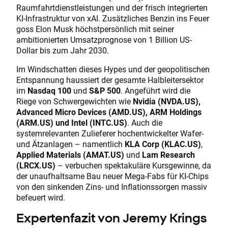
Raumfahrtdienstleistungen und der frisch integrierten
KI-Infrastruktur von xAI. Zusätzliches Benzin ins Feuer
goss Elon Musk höchstpersönlich mit seiner
ambitionierten Umsatzprognose von 1 Billion US-
Dollar bis zum Jahr 2030.
Im Windschatten dieses Hypes und der geopolitischen
Entspannung haussiert der gesamte Halbleitersektor
im
Nasdaq 100
und
S&P 500
. Angeführt wird die
Riege von Schwergewichten wie
Nvidia (NVDA.US),
Advanced Micro Devices (AMD.US), ARM Holdings
(ARM.US) und Intel (INTC.US)
. Auch die
systemrelevanten Zulieferer hochentwickelter Wafer-
und Ätzanlagen – namentlich
KLA Corp (KLAC.US)
,
Applied Materials (AMAT.US)
und
Lam Research
(LRCX.US)
– verbuchen spektakuläre Kursgewinne, da
der unaufhaltsame Bau neuer Mega-Fabs für KI-Chips
von den sinkenden Zins- und Inflationssorgen massiv
befeuert wird.
Expertenfazit von Jeremy Krings