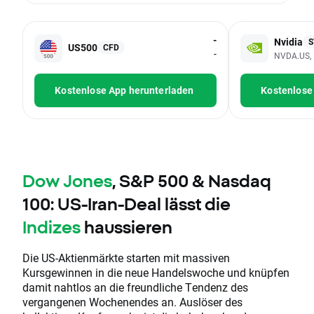
-
Nvidia
S
US500
CFD
-
NVDA.US, 
Kostenlose App herunterladen
Kostenlose
Dow Jones
, S&P 500 & Nasdaq
100: US-Iran-Deal lässt die
Indizes
haussieren
Die US-Aktienmärkte starten mit massiven
Kursgewinnen in die neue Handelswoche und knüpfen
damit nahtlos an die freundliche Tendenz des
vergangenen Wochenendes an. Auslöser des