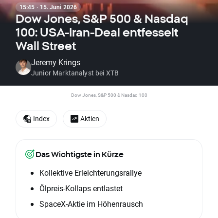
15:45 · 15. Juni 2026
Dow Jones, S&P 500 & Nasdaq
100: USA-Iran-Deal entfesselt
Wall Street
Jeremy Krings
Junior Marktanalyst bei XTB
Dow Jones, S&P 500 & Nasdaq 100
Index
Aktien
Das Wichtigste in Kürze
Kollektive Erleichterungsrallye
Ölpreis-Kollaps entlastet
SpaceX-Aktie im Höhenrausch