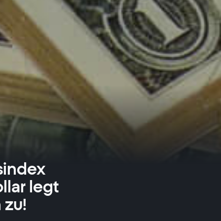
sindex
lar legt
 zu!