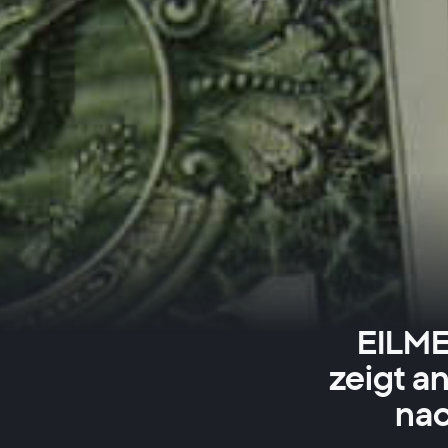
EILME
zeigt a
nac