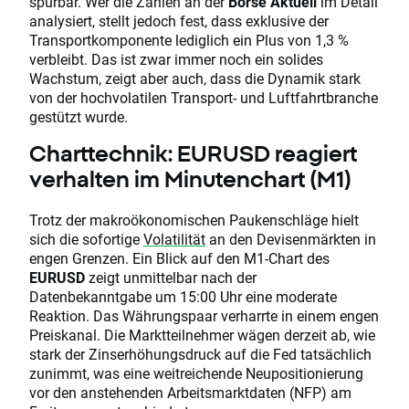
spürbar. Wer die Zahlen an der
Börse Aktuell
im Detail
analysiert, stellt jedoch fest, dass exklusive der
Transportkomponente lediglich ein Plus von 1,3 %
verbleibt. Das ist zwar immer noch ein solides
Wachstum, zeigt aber auch, dass die Dynamik stark
von der hochvolatilen Transport- und Luftfahrtbranche
gestützt wurde.
Charttechnik: EURUSD reagiert
verhalten im Minutenchart (M1)
Trotz der makroökonomischen Paukenschläge hielt
sich die sofortige
Volatilität
an den Devisenmärkten in
engen Grenzen. Ein Blick auf den M1-Chart des
EURUSD
zeigt unmittelbar nach der
Datenbekanntgabe um 15:00 Uhr eine moderate
Reaktion. Das Währungspaar verharrte in einem engen
Preiskanal. Die Marktteilnehmer wägen derzeit ab, wie
stark der Zinserhöhungsdruck auf die Fed tatsächlich
zunimmt, was eine weitreichende Neupositionierung
vor den anstehenden Arbeitsmarktdaten (NFP) am