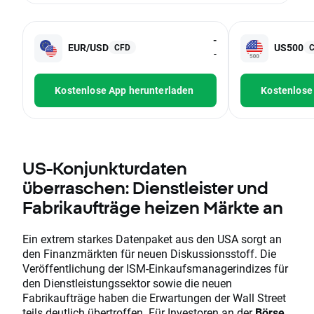
-
EUR/USD
US500
CFD
-
Kostenlose App herunterladen
Kostenlose
US-Konjunkturdaten
überraschen: Dienstleister und
Fabrikaufträge heizen Märkte an
Ein extrem starkes Datenpaket aus den USA sorgt an
den Finanzmärkten für neuen Diskussionsstoff. Die
Veröffentlichung der ISM-Einkaufsmanagerindizes für
den Dienstleistungssektor sowie die neuen
Fabrikaufträge haben die Erwartungen der Wall Street
teils deutlich übertroffen. Für Investoren an der
Börse