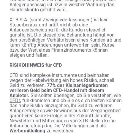
Anleger ansässig ist bzw in welcher Währung das
Handelskonto geführt wird.
XTB S.A. (samt Zweigniederlassungen) ist kein
Steuerberater und prüft nicht, ob eine
Anlageentscheidung für die Kunden steuerlich
günstig ist. Die steuerliche Behandlung hängt von
den persönlichen Verhältnissen eines Kunden ab und
kann künftig Änderungen unterworfen sein. Kurse
bzw. der Wert eines Finanzinstruments können
steigen und fallen.
RISIKOHINWEIS für CFD
CFD sind komplexe Instrumente und beinhalten
wegen der Hebelwirkung ein hohes Risiko, schnell
Geld zu verlieren.
77% der Kleinanlegerkonten
verlieren Geld beim CFD-Handel mit diesem
Anbieter.
Sie sollten überlegen, ob Sie verstehen, wie
CFDs
funktionieren und ob Sie es sich leisten können,
das hohe Risiko einzugehen, Ihr Geld zu verlieren.
Anlageerfolge sowie Gewinne aus der Vergangenheit
garantieren keine Erfolge in der Zukunft. Inhalte,
Newsletter und Mitteilungen von XTB stellen keine
Anlageberatung dar. Die Mitteilungen sind als
Werbemitteilung
zu verstehen.