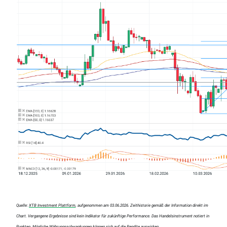
Quelle:
XTB Investment Plattform
, aufgenommen am 03.06.2026. Zeithistorie gemäß der Information direkt im
Chart. Vergangene Ergebnisse sind kein Indikator für zukünftige Performance. Das Handelsinstrument notiert in
Punkten. Mögliche Währungsschwankungen können sich auf die Rendite auswirken.