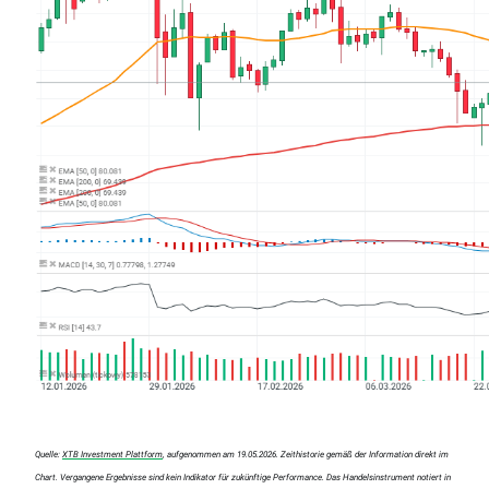
Quelle:
XTB Investment Plattform
, aufgenommen am 19.05.2026. Zeithistorie gemäß der Information direkt im
Chart. Vergangene Ergebnisse sind kein Indikator für zukünftige Performance. Das Handelsinstrument notiert in