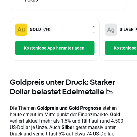
-
GOLD
SILVER
CFD
-
Kostenlose App herunterladen
Kostenlose
Goldpreis unter Druck: Starker
Dollar belastet Edelmetalle 📉
Die Themen
Goldpreis und Gold Prognose
stehen
heute erneut im Mittelpunkt der Finanzmärkte.
Gold
verliert aktuell mehr als 1,5% und fällt auf rund 4.500
US-Dollar je Unze. Auch
Silber
gerät massiv unter
Druck und verliert fast 5% auf etwa 74 US-Dollar.