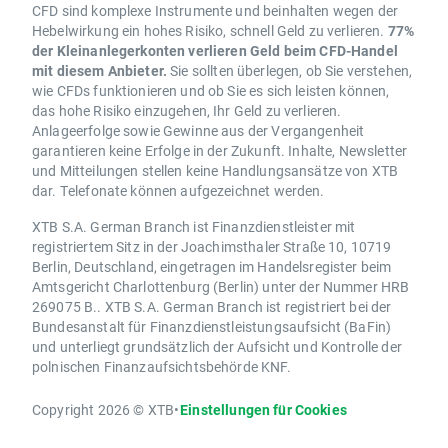
CFD sind komplexe Instrumente und beinhalten wegen der
Hebelwirkung ein hohes Risiko, schnell Geld zu verlieren.
77%
der Kleinanlegerkonten verlieren Geld beim CFD-Handel
mit diesem Anbieter.
Sie sollten überlegen, ob Sie verstehen,
wie CFDs funktionieren und ob Sie es sich leisten können,
das hohe Risiko einzugehen, Ihr Geld zu verlieren.
Anlageerfolge sowie Gewinne aus der Vergangenheit
garantieren keine Erfolge in der Zukunft. Inhalte, Newsletter
und Mitteilungen stellen keine Handlungsansätze von XTB
dar. Telefonate können aufgezeichnet werden.
XTB S.A. German Branch ist Finanzdienstleister mit
registriertem Sitz in der Joachimsthaler Straße 10, 10719
Berlin, Deutschland, eingetragen im Handelsregister beim
Amtsgericht Charlottenburg (Berlin) unter der Nummer HRB
269075 B.. XTB S.A. German Branch ist registriert bei der
Bundesanstalt für Finanzdienstleistungsaufsicht (BaFin)
und unterliegt grundsätzlich der Aufsicht und Kontrolle der
polnischen Finanzaufsichtsbehörde KNF.
Copyright 2026 © XTB
•
Einstellungen für Cookies