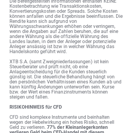
Die bereitgestellten Informationen enthalten KEINE
Kostenbetrachtung wie Transaktionskosten,
Konvertierungskosten oder Spreads. Solche Kosten
können anfallen und die Ergebnisse beeinflussen. Die
Rendite kann sich aufgrund von
Währungsschwankungen erhöhen oder verringern,
wenn die Angaben auf Zahlen beruhen, die auf eine
andere Währung als die offizielle Währung des
Landes lauten, in dem der Anleger oder potenzielle
Anleger ansässig ist bzw in welcher Währung das
Handelskonto geführt wird.
XTB S.A. (samt Zweigniederlassungen) ist kein
Steuerberater und prüft nicht, ob eine
Anlageentscheidung für die Kunden steuerlich
günstig ist. Die steuerliche Behandlung hängt von
den persönlichen Verhältnissen eines Kunden ab und
kann künftig Änderungen unterworfen sein. Kurse
bzw. der Wert eines Finanzinstruments können
steigen und fallen.
RISIKOHINWEIS für CFD
CFD sind komplexe Instrumente und beinhalten
wegen der Hebelwirkung ein hohes Risiko, schnell
Geld zu verlieren.
77% der Kleinanlegerkonten
verlieren Geld beim CFD-Handel mit diesem