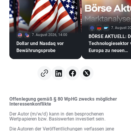
7. August 2
7. August 2026, 14:00
BÖRSE AKTUELL: D
Dollar und Nasdaq vor
Technologiesektor v
Bewährungsprobe
Europa zu neuen
Rekordhöhen! Meta
setzen ihren
Aufwärtstrend trotz
stagnierenden US-D
fort (07.08.2026)
Offenlegung gemäß § 80 WpHG zwecks möglicher
Interessenkonflikte
Der Autor (m/w/d) kann in den besprochenen
Wertpapieren bzw. Basiswerten investiert sein.
Die Autoren der Veröffentlichungen verfassen jene