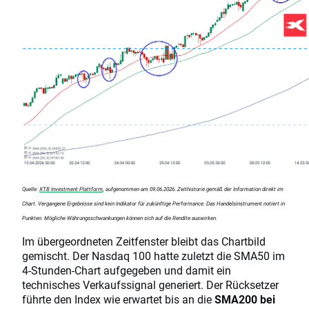
Quelle:
XTB Investment Plattform
, aufgenommen am 09.06.2026. Zeithistorie gemäß der Information direkt im
Chart. Vergangene Ergebnisse sind kein Indikator für zukünftige Performance. Das Handelsinstrument notiert in
Punkten. Mögliche Währungsschwankungen können sich auf die Rendite auswirken.
Im übergeordneten Zeitfenster bleibt das Chartbild
gemischt. Der Nasdaq 100 hatte zuletzt die SMA50 im
4-Stunden-Chart aufgegeben und damit ein
technisches Verkaufssignal generiert. Der Rücksetzer
führte den Index wie erwartet bis an die
SMA200 bei