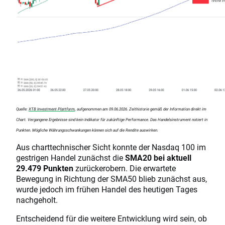
Quelle:
XTB Investment Plattform
, aufgenommen am 09.06.2026. Zeithistorie gemäß der Information direkt im
Chart. Vergangene Ergebnisse sind kein Indikator für zukünftige Performance. Das Handelsinstrument notiert in
Punkten. Mögliche Währungsschwankungen können sich auf die Rendite auswirken.
Aus charttechnischer Sicht konnte der Nasdaq 100 im
gestrigen Handel zunächst die
SMA20 bei aktuell
29.479 Punkten
zurückerobern. Die erwartete
Bewegung in Richtung der SMA50 blieb zunächst aus,
wurde jedoch im frühen Handel des heutigen Tages
nachgeholt.
Entscheidend für die weitere Entwicklung wird sein, ob