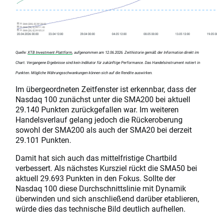
Quelle:
XTB Investment Plattform
, aufgenommen am 12.06.2026. Zeithistorie gemäß der Information direkt im
Chart. Vergangene Ergebnisse sind kein Indikator für zukünftige Performance. Das Handelsinstrument notiert in
Punkten. Mögliche Währungsschwankungen können sich auf die Rendite auswirken.
Im übergeordneten Zeitfenster ist erkennbar, dass der
Nasdaq 100 zunächst unter die SMA200 bei aktuell
29.140 Punkten zurückgefallen war. Im weiteren
Handelsverlauf gelang jedoch die Rückeroberung
sowohl der SMA200 als auch der SMA20 bei derzeit
29.101 Punkten.
Damit hat sich auch das mittelfristige Chartbild
verbessert. Als nächstes Kursziel rückt die SMA50 bei
aktuell 29.693 Punkten in den Fokus. Sollte der
Nasdaq 100 diese Durchschnittslinie mit Dynamik
überwinden und sich anschließend darüber etablieren,
würde dies das technische Bild deutlich aufhellen.