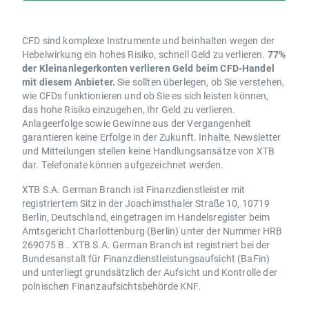
CFD sind komplexe Instrumente und beinhalten wegen der
Hebelwirkung ein hohes Risiko, schnell Geld zu verlieren.
77%
der Kleinanlegerkonten verlieren Geld beim CFD-Handel
mit diesem Anbieter.
Sie sollten überlegen, ob Sie verstehen,
wie CFDs funktionieren und ob Sie es sich leisten können,
das hohe Risiko einzugehen, Ihr Geld zu verlieren.
Anlageerfolge sowie Gewinne aus der Vergangenheit
garantieren keine Erfolge in der Zukunft. Inhalte, Newsletter
und Mitteilungen stellen keine Handlungsansätze von XTB
dar. Telefonate können aufgezeichnet werden.
XTB S.A. German Branch ist Finanzdienstleister mit
registriertem Sitz in der Joachimsthaler Straße 10, 10719
Berlin, Deutschland, eingetragen im Handelsregister beim
Amtsgericht Charlottenburg (Berlin) unter der Nummer HRB
269075 B.. XTB S.A. German Branch ist registriert bei der
Bundesanstalt für Finanzdienstleistungsaufsicht (BaFin)
und unterliegt grundsätzlich der Aufsicht und Kontrolle der
polnischen Finanzaufsichtsbehörde KNF.