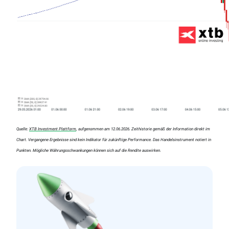
Quelle:
XTB Investment Plattform
, aufgenommen am 12.06.2026. Zeithistorie gemäß der Information direkt im
Chart. Vergangene Ergebnisse sind kein Indikator für zukünftige Performance. Das Handelsinstrument notiert in
Punkten. Mögliche Währungsschwankungen können sich auf die Rendite auswirken.