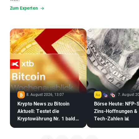
Zum Experten
8. August 2026, 13:07
7. August 2
Krypto News zu Bitcoin
Börse Heute: NFP-
Aktuell: Testet die
Zins-Hoffnungen &
Kryptowährung Nr. 1 bald
Tech-Zahlen 📊
die 70.000 US-Dollar? 🪙