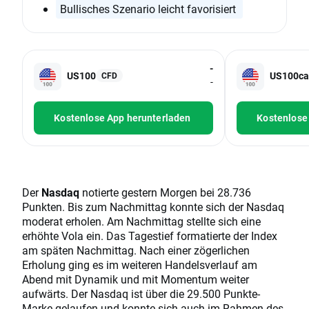
Bullisches Szenario leicht favorisiert
-
US100
US100ca
CFD
-
Kostenlose App herunterladen
Kostenlose
Der
Nasdaq
notierte gestern Morgen bei 28.736
Punkten. Bis zum Nachmittag konnte sich der Nasdaq
moderat erholen. Am Nachmittag stellte sich eine
erhöhte Vola ein. Das Tagestief formatierte der Index
am späten Nachmittag. Nach einer zögerlichen
Erholung ging es im weiteren Handelsverlauf am
Abend mit Dynamik und mit Momentum weiter
aufwärts. Der Nasdaq ist über die 29.500 Punkte-
Marke gelaufen und konnte sich auch im Rahmen des