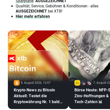
Sparpläne
:
AUSGEZEICHNET
Qualität, Service, Gebühren & Konditionen - alles
AUSGEZEICHNET
bei XTB!
Hier mehr erfahren
8. August 2026, 13:07
7. August 2
Krypto News zu Bitcoin
Börse Heute: NFP-
Aktuell: Testet die
Zins-Hoffnungen &
Kryptowährung Nr. 1 bald
Tech-Zahlen 📊
die 70.000 US-Dollar? 🪙