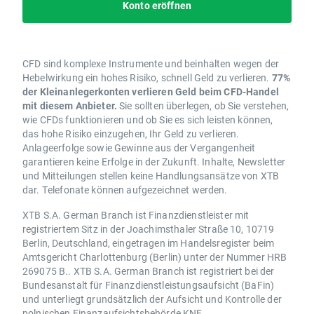
Konto eröffnen
CFD sind komplexe Instrumente und beinhalten wegen der
Hebelwirkung ein hohes Risiko, schnell Geld zu verlieren.
77%
der Kleinanlegerkonten verlieren Geld beim CFD-Handel
mit diesem Anbieter.
Sie sollten überlegen, ob Sie verstehen,
wie CFDs funktionieren und ob Sie es sich leisten können,
das hohe Risiko einzugehen, Ihr Geld zu verlieren.
Anlageerfolge sowie Gewinne aus der Vergangenheit
garantieren keine Erfolge in der Zukunft. Inhalte, Newsletter
und Mitteilungen stellen keine Handlungsansätze von XTB
dar. Telefonate können aufgezeichnet werden.
XTB S.A. German Branch ist Finanzdienstleister mit
registriertem Sitz in der Joachimsthaler Straße 10, 10719
Berlin, Deutschland, eingetragen im Handelsregister beim
Amtsgericht Charlottenburg (Berlin) unter der Nummer HRB
269075 B.. XTB S.A. German Branch ist registriert bei der
Bundesanstalt für Finanzdienstleistungsaufsicht (BaFin)
und unterliegt grundsätzlich der Aufsicht und Kontrolle der
polnischen Finanzaufsichtsbehörde KNF.