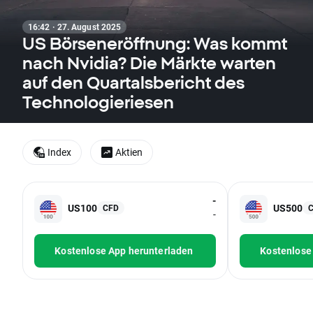
16:42 · 27. August 2025
US Börseneröffnung: Was kommt
nach Nvidia? Die Märkte warten
auf den Quartalsbericht des
Technologieriesen
Index
Aktien
-
US100
US500
CFD
-
Kostenlose App herunterladen
Kostenlose