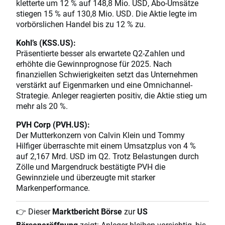
kletterte um 12 % auf 148,8 Mio. USD, Abo-Umsätze
stiegen 15 % auf 130,8 Mio. USD. Die Aktie legte im
vorbörslichen Handel bis zu 12 % zu.
Kohl’s (KSS.US):
Präsentierte besser als erwartete Q2-Zahlen und
erhöhte die Gewinnprognose für 2025. Nach
finanziellen Schwierigkeiten setzt das Unternehmen
verstärkt auf Eigenmarken und eine Omnichannel-
Strategie. Anleger reagierten positiv, die Aktie stieg um
mehr als 20 %.
PVH Corp (PVH.US):
Der Mutterkonzern von Calvin Klein und Tommy
Hilfiger überraschte mit einem Umsatzplus von 4 %
auf 2,167 Mrd. USD im Q2. Trotz Belastungen durch
Zölle und Margendruck bestätigte PVH die
Gewinnziele und überzeugte mit starker
Markenperformance.
👉 Dieser
Marktbericht Börse
zur
US
Börseneröffnung
zeigt: Anleger bleiben vorsichtig, bis