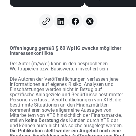
Speicheraktien und
der Halbleitersekto
steigendem Ölpreis gut
hinterherhinkt 🚩 W
Digital verliert 12 %
Offenlegung gemäß § 80 WpHG zwecks möglicher
Interessenkonflikte
Der Autor (m/w/d) kann in den besprochenen
Wertpapieren bzw. Basiswerten investiert sein.
Die Autoren der Veröffentlichungen verfassen jene
Informationen auf eigenes Risiko. Analysen und
Einschätzungen werden nicht in Bezug auf
spezifische Anlageziele und Bedürfnisse bestimmter
Personen verfasst. Veröffentlichungen von XTB, die
bestimmte Situationen an den Finanzmärkten
kommentieren sowie allgemeine Aussagen von
Mitarbeitern von XTB hinsichtlich der Finanzmärkte,
stellen
keine Beratung
des Kunden durch XTB dar
und können auch nicht als solche ausgelegt werden.
Die Publikation stellt weder ein Angebot noch eine
Beratung, Empfehlung oder Aufforderung zum Kauf,