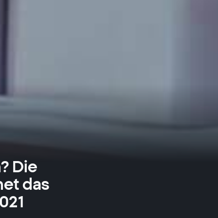
n? Die
et das
021