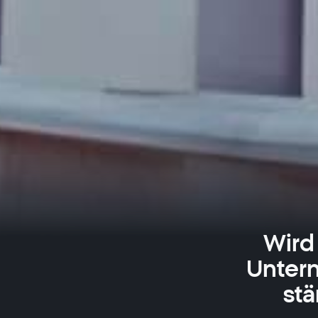
Wird 
Unter
st