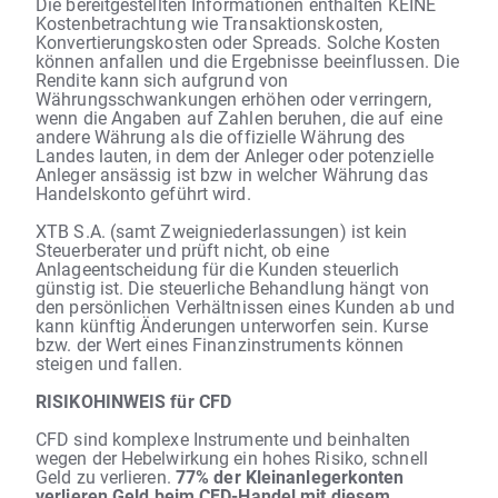
Die bereitgestellten Informationen enthalten KEINE
Kostenbetrachtung wie Transaktionskosten,
Konvertierungskosten oder Spreads. Solche Kosten
können anfallen und die Ergebnisse beeinflussen. Die
Rendite kann sich aufgrund von
Währungsschwankungen erhöhen oder verringern,
wenn die Angaben auf Zahlen beruhen, die auf eine
andere Währung als die offizielle Währung des
Landes lauten, in dem der Anleger oder potenzielle
Anleger ansässig ist bzw in welcher Währung das
Handelskonto geführt wird.
XTB S.A. (samt Zweigniederlassungen) ist kein
Steuerberater und prüft nicht, ob eine
Anlageentscheidung für die Kunden steuerlich
günstig ist. Die steuerliche Behandlung hängt von
den persönlichen Verhältnissen eines Kunden ab und
kann künftig Änderungen unterworfen sein. Kurse
bzw. der Wert eines Finanzinstruments können
steigen und fallen.
RISIKOHINWEIS für CFD
CFD sind komplexe Instrumente und beinhalten
wegen der Hebelwirkung ein hohes Risiko, schnell
Geld zu verlieren.
77% der Kleinanlegerkonten
verlieren Geld beim CFD-Handel mit diesem