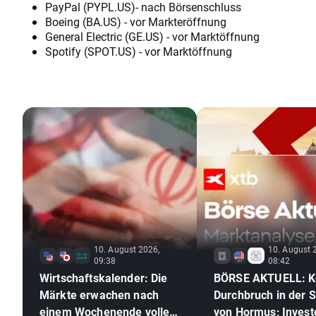
PayPal (PYPL.US)- nach Börsenschluss
Boeing (BA.US) - vor Markteröffnung
General Electric (GE.US) - vor Marktöffnung
Spotify (SPOT.US) - vor Marktöffnung
10. August 2026,
10. August 
09:38
08:42
Wirtschaftskalender: Die
BÖRSE AKTUELL: K
Märkte erwachen nach
Durchbruch in der 
einem Wochenende voller
von Hormus; Invest