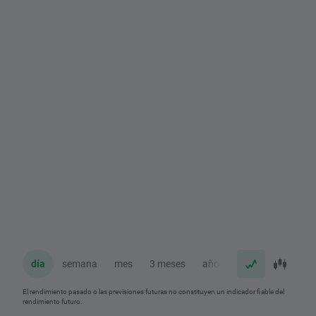
día
semana
mes
3 meses
año
El rendimiento pasado o las previsiones futuras no constituyen un indicador fiable del
rendimiento futuro.