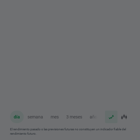
día
semana
mes
3 meses
año
El rendimiento pasado o las previsiones futuras no constituyen un indicador fiable del
rendimiento futuro.