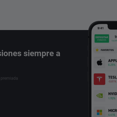
siones siempre a
i premiada