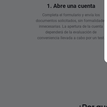
1. Abre una cuenta
Completa el formulario y envía los
documentos solicitados, sin formalidades
innecesarias. La apertura de la cuenta
dependerá de la evaluación de
conveniencia llevada a cabo por un test.
¿Por qu