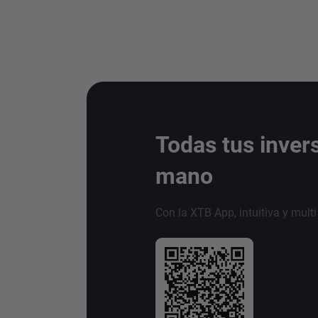
Todas tus inver
mano
Con la XTB App, intuitiva y mult