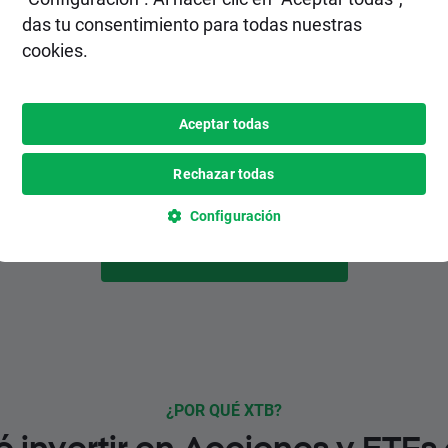
2. Realiza un depósito
das tu consentimiento para todas nuestras
cookies.
Elige el método de depósito más
conveniente para ti entre varias opciones,
inlcuyendo pagos instantáneos y
Aceptar todas
gratuitos.
Rechazar todas
Configuración
HAZTE CLIENTE
¿POR QUÉ XTB?
é invertir en Acciones y ETFs