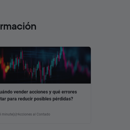
ormación
uándo vender acciones y qué errores
itar para reducir posibles pérdidas?
4 minute(s)
Acciones al Contado