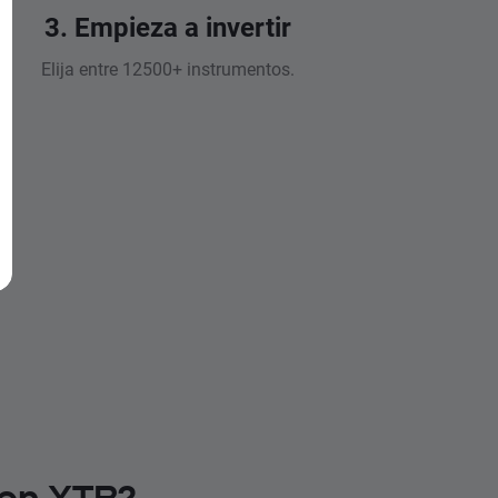
3. Empieza a invertir
Elija entre 12500+ instrumentos.
 en XTB?