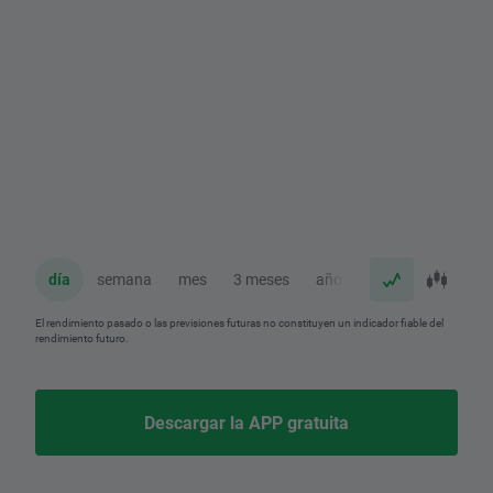
día
semana
mes
3 meses
año
El rendimiento pasado o las previsiones futuras no constituyen un indicador fiable del
rendimiento futuro.
Descargar la APP gratuita