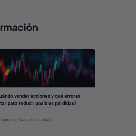
ormación
uándo vender acciones y qué errores
itar para reducir posibles pérdidas?
4 minute(s)
Acciones al Contado