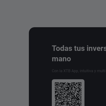
Todas tus inver
mano
Con la XTB App, intuitiva y mult