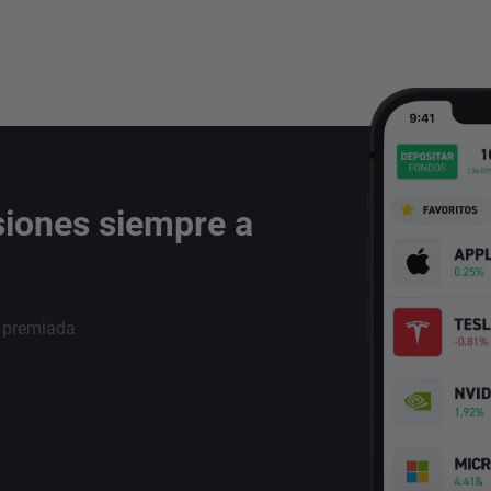
siones siempre a
i premiada