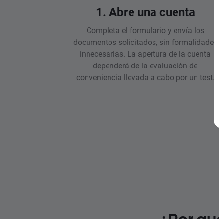
1. Abre una cuenta
Completa el formulario y envía los
documentos solicitados, sin formalidades
innecesarias. La apertura de la cuenta
dependerá de la evaluación de
conveniencia llevada a cabo por un test.
¿Por qu