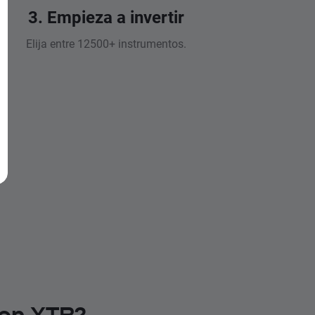
3. Empieza a invertir
Elija entre 12500+ instrumentos.
 en XTB?