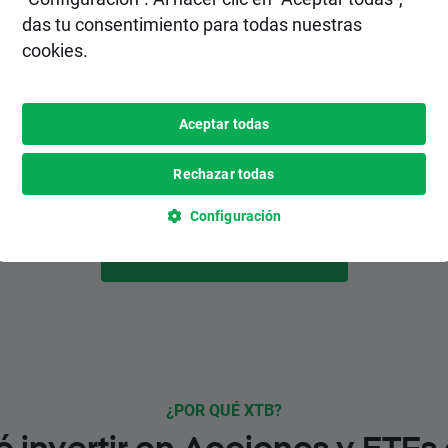
2. Realiza un depósito
das tu consentimiento para todas nuestras
cookies.
Elige el método de depósito más
conveniente para ti entre varias opciones,
inlcuyendo pagos instantáneos y
Aceptar todas
gratuitos.
Rechazar todas
Configuración
HAZTE CLIENTE
¿POR QUÉ XTB?
é invertir en Acciones y ETFs