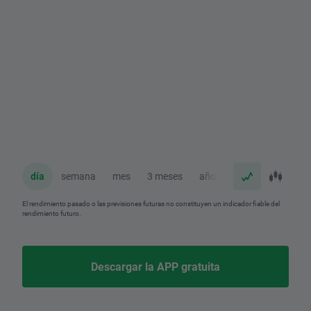
día
semana
mes
3 meses
año
El rendimiento pasado o las previsiones futuras no constituyen un indicador fiable del
rendimiento futuro.
Descargar la APP gratuita