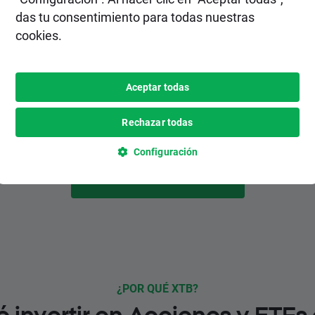
2. Realiza un depósito
das tu consentimiento para todas nuestras
cookies.
Elige el método de depósito más
conveniente para ti entre varias opciones,
inlcuyendo pagos instantáneos y
Aceptar todas
gratuitos.
Rechazar todas
Configuración
HAZTE CLIENTE
¿POR QUÉ XTB?
é invertir en Acciones y ETFs