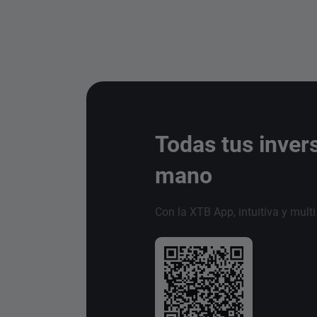
Todas tus inver
mano
Con la XTB App, intuitiva y mult