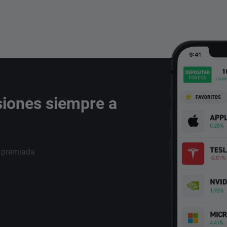
siones siempre a
i premiada