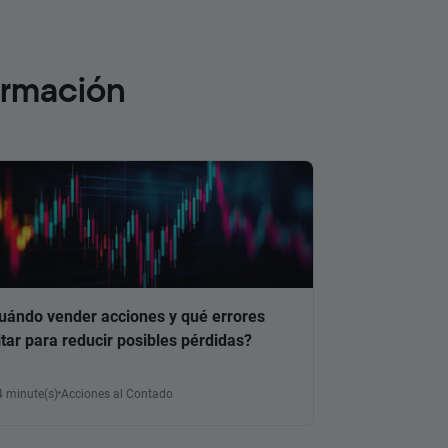
ormación
uándo vender acciones y qué errores
itar para reducir posibles pérdidas?
4 minute(s)
Acciones al Contado