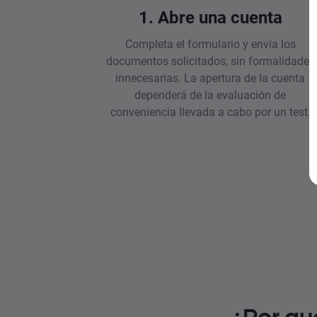
1. Abre una cuenta
Completa el formulario y envía los
documentos solicitados, sin formalidades
innecesarias. La apertura de la cuenta
dependerá de la evaluación de
conveniencia llevada a cabo por un test.
¿Por qu