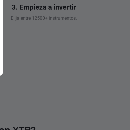
3. Empieza a invertir
Elija entre 12500+ instrumentos.
 en XTB?