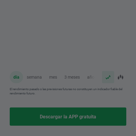
día
semana
mes
3 meses
año
El rendimiento pasado o las previsiones futuras no constituyen un indicador fiable del
rendimiento futuro.
Descargar la APP gratuita