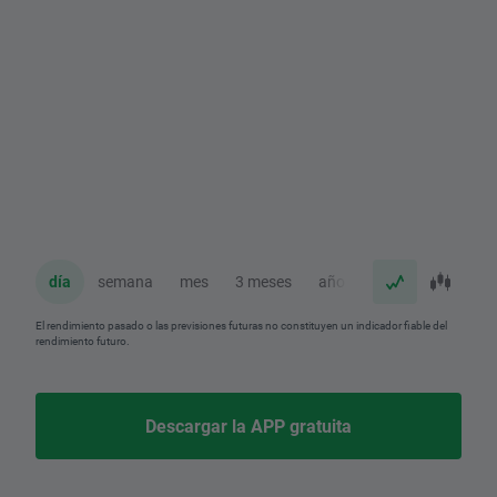
día
semana
mes
3 meses
año
El rendimiento pasado o las previsiones futuras no constituyen un indicador fiable del
rendimiento futuro.
Descargar la APP gratuita