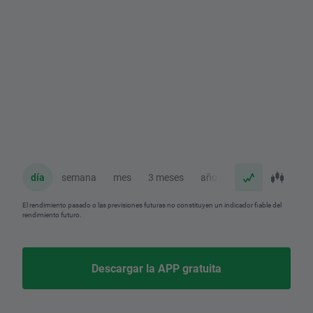
día
semana
mes
3 meses
año
El rendimiento pasado o las previsiones futuras no constituyen un indicador fiable del
rendimiento futuro.
Descargar la APP gratuita