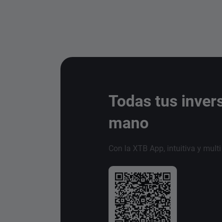
Todas tus inver
mano
Con la XTB App, intuitiva y mult