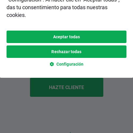
das tu consentimiento para todas nuestras
cookies.
2. Realiza un depósito
Elige el método de depósito más
Aceptar todas
conveniente para ti entre varias opciones,
inlcuyendo pagos instantáneos y
Rechazar todas
gratuitos.
Configuración
HAZTE CLIENTE