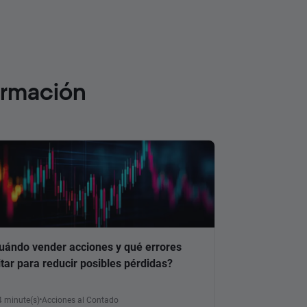
ormación
uándo vender acciones y qué errores
itar para reducir posibles pérdidas?
4 minute(s)
Acciones al Contado