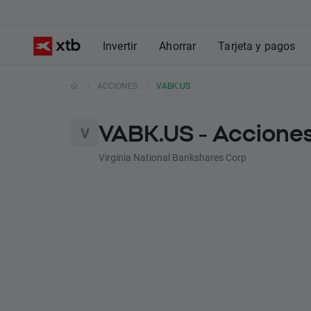
Invertir
Ahorrar
Tarjeta y pagos
ACCIONES
VABK.US
VABK.US - Acciones
Virginia National Bankshares Corp