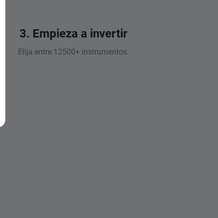
3. Empieza a invertir
Elija entre 12500+ instrumentos.