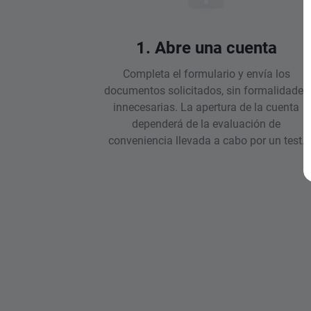
1. Abre una cuenta
Completa el formulario y envía los
documentos solicitados, sin formalidades
innecesarias. La apertura de la cuenta
dependerá de la evaluación de
conveniencia llevada a cabo por un test.