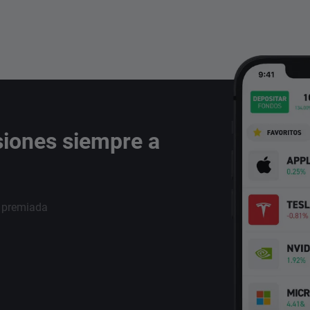
siones siempre a
i premiada