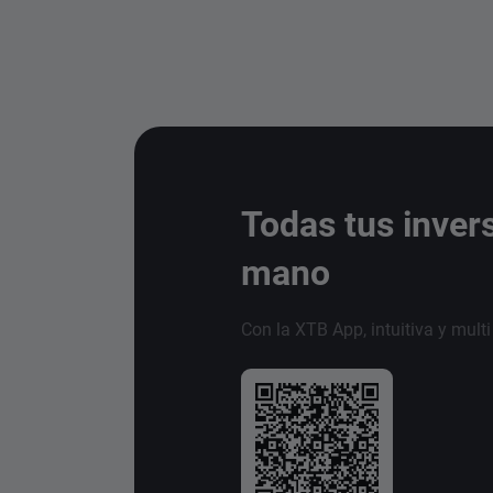
Todas tus inver
mano
Con la XTB App, intuitiva y mult