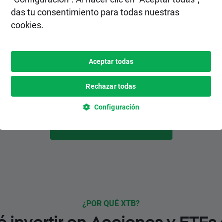
2. Realiza un depósito
das tu consentimiento para todas nuestras
cookies.
Elige el método de depósito más
conveniente para ti entre varias opciones,
inlcuyendo pagos instantáneos y
Aceptar todas
gratuitos.
Rechazar todas
Configuración
HAZTE CLIENTE
¿POR QUÉ XTB?
é invertir en Acciones y ETFs