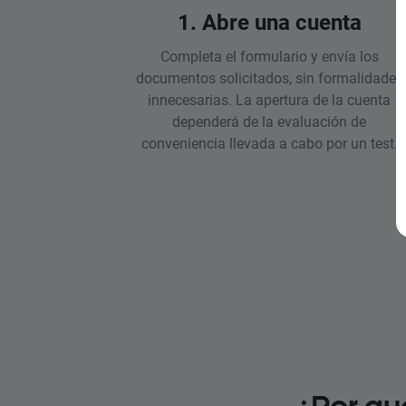
1. Abre una cuenta
Completa el formulario y envía los
documentos solicitados, sin formalidades
innecesarias. La apertura de la cuenta
dependerá de la evaluación de
conveniencia llevada a cabo por un test.
¿Por qu