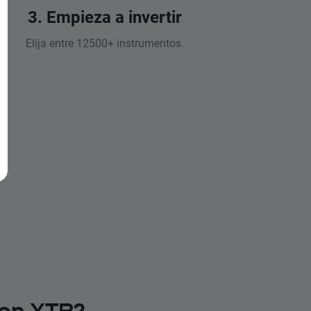
3. Empieza a invertir
Elija entre 12500+ instrumentos.
 en XTB?