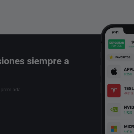
siones siempre a
i premiada