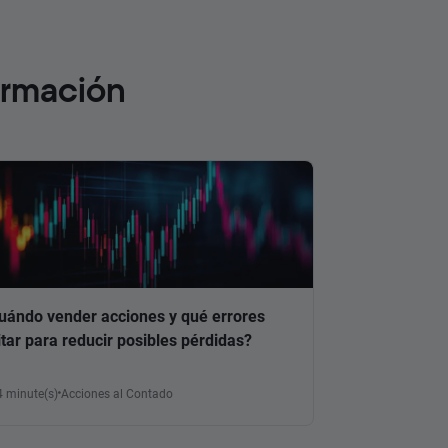
ormación
uándo vender acciones y qué errores
itar para reducir posibles pérdidas?
4 minute(s)
Acciones al Contado