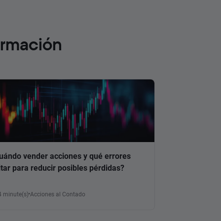
ormación
uándo vender acciones y qué errores
itar para reducir posibles pérdidas?
4 minute(s)
Acciones al Contado