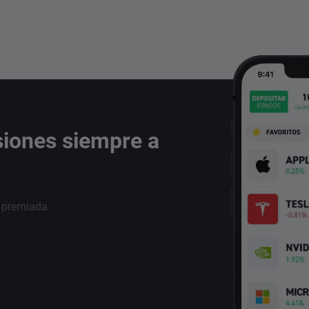
siones siempre a
i premiada