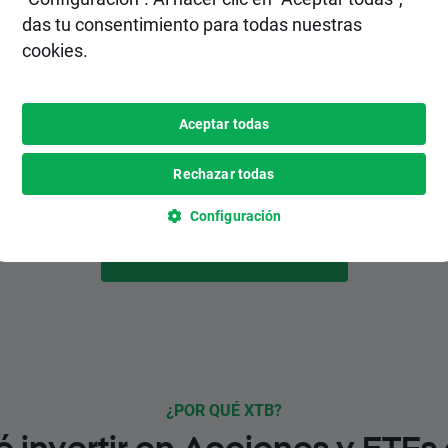
2. Realiza un depósito
das tu consentimiento para todas nuestras
cookies.
Elige el método de depósito más
conveniente para ti entre varias opciones,
inlcuyendo pagos instantáneos y
Aceptar todas
gratuitos.
Rechazar todas
Configuración
HAZTE CLIENTE
¿POR QUÉ XTB?
é invertir en Acciones y ETFs