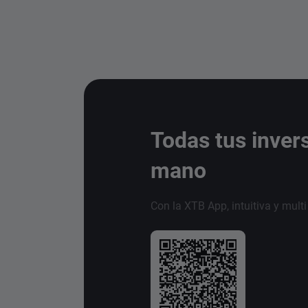
Todas tus inver
mano
Con la XTB App, intuitiva y mult