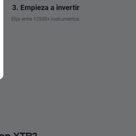
3. Empieza a invertir
Elija entre 12500+ instrumentos.
 en XTB?