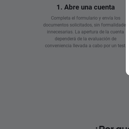
1. Abre una cuenta
Completa el formulario y envía los
documentos solicitados, sin formalidades
innecesarias. La apertura de la cuenta
dependerá de la evaluación de
conveniencia llevada a cabo por un test.
¿Por qu